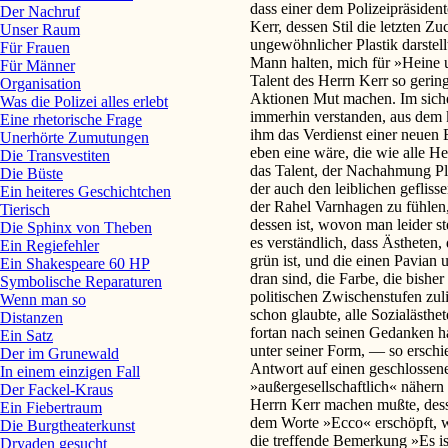
Der Nachruf
Unser Raum
Für Frauen
Für Männer
Organisation
Was die Polizei alles erlebt
Eine rhetorische Frage
Unerhörte Zumutungen
Die Transvestiten
Die Büste
Ein heiteres Geschichtchen
Tierisch
Die Sphinx von Theben
Ein Regiefehler
Ein Shakespeare 60 HP
Symbolische Reparaturen
Wenn man so
Distanzen
Ein Satz
Der im Grunewald
In einem einzigen Fall
Der Fackel-Kraus
Ein Fiebertraum
Die Burgtheaterkunst
Dryaden gesucht