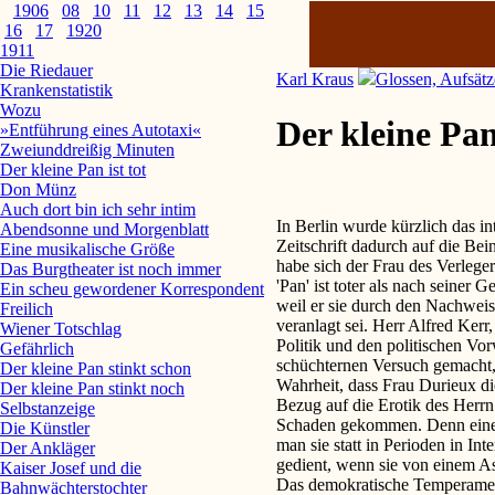
1906
08
10
11
12
13
14
15
16
17
1920
1911
Die Riedauer
Karl Kraus
Glossen, Aufsätz
Krankenstatistik
Wozu
Der kleine Pan 
»Entführung eines Autotaxi«
Zweiunddreißig Minuten
Der kleine Pan ist tot
Don Münz
Auch dort bin ich sehr intim
In Berlin wurde kürzlich das interessante Experiment gemacht, einer uninteressanten Zeitschrift dadurch auf die Beine zu helfen, dass man versicherte, der Polizeipräsident habe sich der Frau des Verlegers nähern wollen. Das Experiment mißlang, und der 'Pan' ist toter als nach seiner Geburt. Herr Harden hatte schon Abonnenten verloren, weil er sie durch den Nachweis vermehren wollte, dass Fürst Eulenburg homosexuell veranlagt sei. Herr Alfred Kerr, der dieses Wagnis, einen erotischen Hinterhalt für die Politik und den politischen Vorwand für das Geschäft zu benützen, tadelte, hat einen schüchternen Versuch gemacht, es zu kopieren, indem er, gestützt auf die erweisliche Wahrheit, dass Frau Durieux die Gattin des Herrn Cassirer sei, sich bemüssigt fand, in Bezug auf die Erotik des Herrn v. Jagow auszusprechen was ist. Herr Kerr ist dabei zu Schaden gekommen. Denn eine üble Sache wird dadurch nicht schmackhafter, dass man sie statt in Perioden in Interjektionen serviert, und der Moral ist nicht besser gedient, wenn sie von einem Asthmatiker protegiert wird, als von einem Bauchredner. Das demokratische Temperament mag es ja als eine geistige Tat ohnegleichen ansehen, dass einer dem Polizeipräsidenten »hähä« zugerufen hat, und die Verehrer des Herrn Kerr, dessen Stil die letzten Zuckungen des sterbenden Feuilletonismus mit ungewöhnlicher Plastik darstellt, mögen diesen Polemiker sogar für den geeigneten Mann halten, mich für »Heine und die Folgen« zur Rede zu stellen. Ich möchte das Talent des Herrn Kerr so gering nicht einschätzen wie jene, die ihm zu politischen Aktionen Mut machen. Im sicheren Foyer theaterkritischer Subtilitäten hat er es immerhin verstanden, aus dem kurzen Atem eine Tugend zu machen, und man könnte ihm das Verdienst einer neuen Ein- und Ausdrucksfähigkeit zubilligen, wenn es nicht eben eine wäre, die wie alle Heine-Verwandtschaft Nachahmung ihrer selbst ist und das Talent, der Nachahmung Platz zu machen. Das bedingt einen geistigen Habitus, der auch den leiblichen geflissentlich dazu anhält, sich noch immer als Jourbesucher der Rahel Varnhagen zu fühlen, und dem das politische Interesse bloß eine Ableitung dessen ist, wovon man leider stets im Überfluß hat: der Sentimentalität. Sie allein macht es verständlich, dass Ästheten, die aus Lebensüberdruß Gift nehmen könnten, weil es grün ist, und die einen Pavian um den roten Hintern beneiden, manchmal drauf und dran sind, die Farbe, die bisher nur ihr Auge befriedigt hat, auch zu bekennen. Diesen politischen Zwischenstufen zuliebe ist der 'Pan' gegründet worden, und wenn man schon glaubte, alle Sozialästheten würden sich wie ein Heinrich Mann erheben und fortan nach seinen Gedanken handeln, die an der Oberfläche sind und doch so tief unter seiner Form, — so erschien ein offener Brief an Herrn v. Jagow. Er war die Antwort auf einen geschlossenen. Herr v. Jagow hatte sich der Frau Durieux »außergesellschaftlich« nähern wollen. Man denke nur, welchen Eindruck das auf Herrn Kerr machen mußte, dessen Scherz, Satire, Ironie und tiefere Bedeutung sich in dem Worte »Ecco« erschöpft, wozu aber, wenn er gereizt wird, in der Parenthese noch die treffende Bemerkung »Es ist auffallend« hinzutreten kann. Herr Harden hätte in solchem Falle vom Leder gezogen, das heißt er hätte den Feind das Leder spüren lassen statt des Gewehrs. Herr Kerr begann fließend zu stottern, teilte den Polizeipräsidenten in sechs Abteilungen und fühlte sich aristophanisch wohl. Herr Cassirer, der am Skandal und am Geschäft beteiligte Verleger, duldete still. Und der Fall wurde zum Problem, wie viel Aufsehen man in Deutschland mit schlechten Manieren machen kann. Gewiß, man muß von modernen Literaten nicht verlangen, dass sie die Qualität 
Abendsonne und Morgenblatt
Eine musikalische Größe
Das Burgtheater ist noch immer
Ein scheu gewordener Korrespondent
Freilich
Wiener Totschlag
Gefährlich
Der kleine Pan stinkt schon
Der kleine Pan stinkt noch
Selbstanzeige
Die Künstler
Der Ankläger
Kaiser Josef und die
Bahnwächterstochter