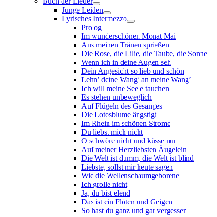
Buch der Lieder
Junge Leiden
Lyrisches Intermezzo
Prolog
Im wunderschönen Monat Mai
Aus meinen Tränen sprießen
Die Rose, die Lilie, die Taube, die Sonne
Wenn ich in deine Augen seh
Dein Angesicht so lieb und schön
Lehn’ deine Wang’ an meine Wang’
Ich will meine Seele tauchen
Es stehen unbeweglich
Auf Flügeln des Gesanges
Die Lotosblume ängstigt
Im Rhein im schönen Strome
Du liebst mich nicht
O schwöre nicht und küsse nur
Auf meiner Herzliebsten Äugelein
Die Welt ist dumm, die Welt ist blind
Liebste, sollst mir heute sagen
Wie die Wellenschaumgeborene
Ich grolle nicht
Ja, du bist elend
Das ist ein Flöten und Geigen
So hast du ganz und gar vergessen