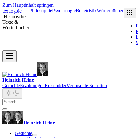
Zum Hauptinhalt springen
Philosophie
Psychologie
Belletristik
Wörterbücher
textlog.de
❘
Historische
Texte &
P
Wörterbücher
P
B
Heinrich Heine
Gedichte
Erzählungen
Reisebilder
Vermischte Schriften
Heinrich Heine
Gedichte