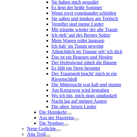
Sie haben mich gequälet
Es liegt der heiße Sommer
Wenn zwei voneinander scheiden
Sie saßen und tranken am Teetisch
Vergiftet sind meine Lieder
Mir träumte wieder der alte Traum
Ich steh’ auf des Berges Spitze
Mein Wagen rollet langsam
Ich hab’ im Traum geweint
Allnächtlich im Traume seh’ ich dich
Das ist ein Brausen und Heulen
Der Herbstwind rüttelt die Bäume
Es fällt ein Stern herunter
Der Traumgott bracht’ mich in ein
Riesenschloß
Die Mitternacht war kalt und stumm
Am Kreuzweg wird begraben
Wo ich bin, mich rings umdunkelt
Nacht lag auf meinen Augen
Die alten, bösen Lieder
Die Heimkehr
Aus der Harzreise
Die Nordsee
Neue Gedichte
Atta Troll