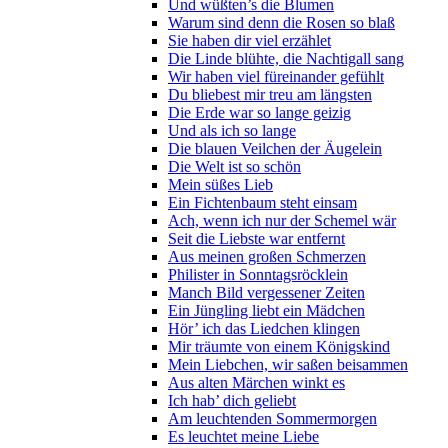
Und wüßten’s die Blumen
Warum sind denn die Rosen so blaß
Sie haben dir viel erzählet
Die Linde blühte, die Nachtigall sang
Wir haben viel füreinander gefühlt
Du bliebest mir treu am längsten
Die Erde war so lange geizig
Und als ich so lange
Die blauen Veilchen der Äugelein
Die Welt ist so schön
Mein süßes Lieb
Ein Fichtenbaum steht einsam
Ach, wenn ich nur der Schemel wär
Seit die Liebste war entfernt
Aus meinen großen Schmerzen
Philister in Sonntagsröcklein
Manch Bild vergessener Zeiten
Ein Jüngling liebt ein Mädchen
Hör’ ich das Liedchen klingen
Mir träumte von einem Königskind
Mein Liebchen, wir saßen beisammen
Aus alten Märchen winkt es
Ich hab’ dich geliebt
Am leuchtenden Sommermorgen
Es leuchtet meine Liebe