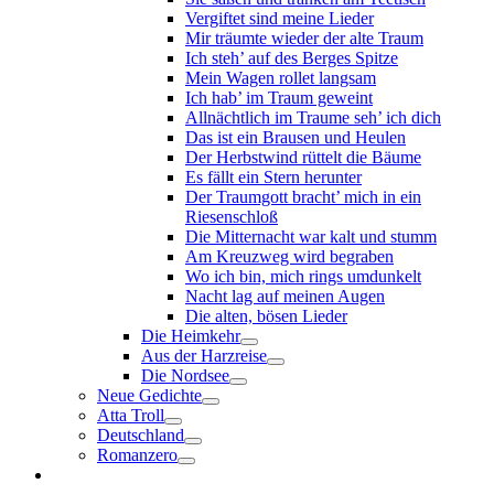
Vergiftet sind meine Lieder
Mir träumte wieder der alte Traum
Ich steh’ auf des Berges Spitze
Mein Wagen rollet langsam
Ich hab’ im Traum geweint
Allnächtlich im Traume seh’ ich dich
Das ist ein Brausen und Heulen
Der Herbstwind rüttelt die Bäume
Es fällt ein Stern herunter
Der Traumgott bracht’ mich in ein
Riesenschloß
Die Mitternacht war kalt und stumm
Am Kreuzweg wird begraben
Wo ich bin, mich rings umdunkelt
Nacht lag auf meinen Augen
Die alten, bösen Lieder
Die Heimkehr
Aus der Harzreise
Die Nordsee
Neue Gedichte
Atta Troll
Deutschland
Romanzero