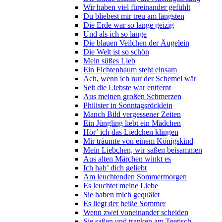
Wir haben viel füreinander gefühlt
Du bliebest mir treu am längsten
Die Erde war so lange geizig
Und als ich so lange
Die blauen Veilchen der Äugelein
Die Welt ist so schön
Mein süßes Lieb
Ein Fichtenbaum steht einsam
Ach, wenn ich nur der Schemel wär
Seit die Liebste war entfernt
Aus meinen großen Schmerzen
Philister in Sonntagsröcklein
Manch Bild vergessener Zeiten
Ein Jüngling liebt ein Mädchen
Hör’ ich das Liedchen klingen
Mir träumte von einem Königskind
Mein Liebchen, wir saßen beisammen
Aus alten Märchen winkt es
Ich hab’ dich geliebt
Am leuchtenden Sommermorgen
Es leuchtet meine Liebe
Sie haben mich gequälet
Es liegt der heiße Sommer
Wenn zwei voneinander scheiden
Sie saßen und tranken am Teetisch