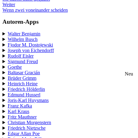
Weiter
Wenn zwei voneinander scheiden
Autoren-Apps
Walter Benjamin
Wilhelm Busch
Fjodor M. Dostojewski
Joseph von Eichendorff
Rudolf Eisler
Sigmund Freud
Goethe
Baltasar Gracián
Neu
Brüder Grimm
Heinrich Heine
Friedrich Hölderlin
Edmund Husserl
Joris-Karl Huysmans
Franz Kafka
Karl Kraus
Fritz Mauthner
Christian Morgenstern
Friedrich Nietzsche
Edgar Allan Poe