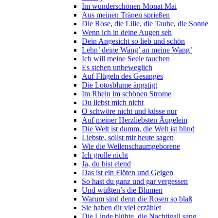
Im wunderschönen Monat Mai
Aus meinen Tränen sprießen
Die Rose, die Lilie, die Taube, die Sonne
Wenn ich in deine Augen seh
Dein Angesicht so lieb und schön
Lehn’ deine Wang’ an meine Wang’
Ich will meine Seele tauchen
Es stehen unbeweglich
Auf Flügeln des Gesanges
Die Lotosblume ängstigt
Im Rhein im schönen Strome
Du liebst mich nicht
O schwöre nicht und küsse nur
Auf meiner Herzliebsten Äugelein
Die Welt ist dumm, die Welt ist blind
Liebste, sollst mir heute sagen
Wie die Wellenschaumgeborene
Ich grolle nicht
Ja, du bist elend
Das ist ein Flöten und Geigen
So hast du ganz und gar vergessen
Und wüßten’s die Blumen
Warum sind denn die Rosen so blaß
Sie haben dir viel erzählet
Die Linde blühte, die Nachtigall sang