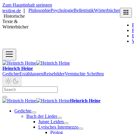
Zum Hauptinhalt springen
Philosophie
Psychologie
Belletristik
Wörterbücher
textlog.de
❘
Historische
Texte &
P
Wörterbücher
P
B
Heinrich Heine
Gedichte
Erzählungen
Reisebilder
Vermischte Schriften
Heinrich Heine
Gedichte
Buch der Lieder
Junge Leiden
Lyrisches Intermezzo
Prolog