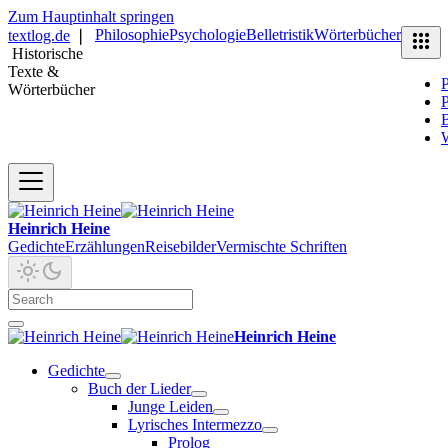
Zum Hauptinhalt springen
Philosophie
Psychologie
Belletristik
Wörterbücher
textlog.de
❘
Historische
Texte &
P
Wörterbücher
P
B
Heinrich Heine
Gedichte
Erzählungen
Reisebilder
Vermischte Schriften
Heinrich Heine
Gedichte
Buch der Lieder
Junge Leiden
Lyrisches Intermezzo
Prolog