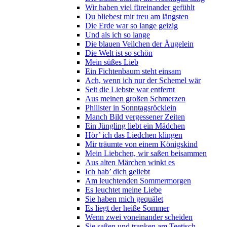
Wir haben viel füreinander gefühlt
Du bliebest mir treu am längsten
Die Erde war so lange geizig
Und als ich so lange
Die blauen Veilchen der Äugelein
Die Welt ist so schön
Mein süßes Lieb
Ein Fichtenbaum steht einsam
Ach, wenn ich nur der Schemel wär
Seit die Liebste war entfernt
Aus meinen großen Schmerzen
Philister in Sonntagsröcklein
Manch Bild vergessener Zeiten
Ein Jüngling liebt ein Mädchen
Hör’ ich das Liedchen klingen
Mir träumte von einem Königskind
Mein Liebchen, wir saßen beisammen
Aus alten Märchen winkt es
Ich hab’ dich geliebt
Am leuchtenden Sommermorgen
Es leuchtet meine Liebe
Sie haben mich gequälet
Es liegt der heiße Sommer
Wenn zwei voneinander scheiden
Sie saßen und tranken am Teetisch