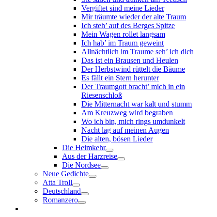
Vergiftet sind meine Lieder
Mir träumte wieder der alte Traum
Ich steh’ auf des Berges Spitze
Mein Wagen rollet langsam
Ich hab’ im Traum geweint
Allnächtlich im Traume seh’ ich dich
Das ist ein Brausen und Heulen
Der Herbstwind rüttelt die Bäume
Es fällt ein Stern herunter
Der Traumgott bracht’ mich in ein
Riesenschloß
Die Mitternacht war kalt und stumm
Am Kreuzweg wird begraben
Wo ich bin, mich rings umdunkelt
Nacht lag auf meinen Augen
Die alten, bösen Lieder
Die Heimkehr
Aus der Harzreise
Die Nordsee
Neue Gedichte
Atta Troll
Deutschland
Romanzero