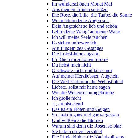
Im wunderschönen Monat Mai
Aus meinen Tränen sprießen
Die Rose, die Lilie, die Taube, die Sonne
Wenn ich in deine Augen seh
Dein Angesicht so lieb und schön
Lehn’ deine Wang’ an meine Wang’
Ich will meine Seele tauchen
Es stehen unbeweglich
Auf Flügeln des Gesanges
Die Lotosblume ängstigt
Im Rhein im schönen Strome
Du liebst mich nicht
O schwöre nicht und küsse nur
Auf meiner Herzliebsten Äugelein
Die Welt ist dumm, die Welt ist blind
Liebste, sollst mir heute sagen
Wie die Wellenschaumgeborene
Ich grolle nicht
Ja, du bist elend
Das ist ein Flöten und Geigen
So hast du ganz und gar vergessen
Und wüßten’s die Blumen
Warum sind denn die Rosen so blaß
Sie haben dir viel erzählet
Die Linde blühte, die Nachtigall sang