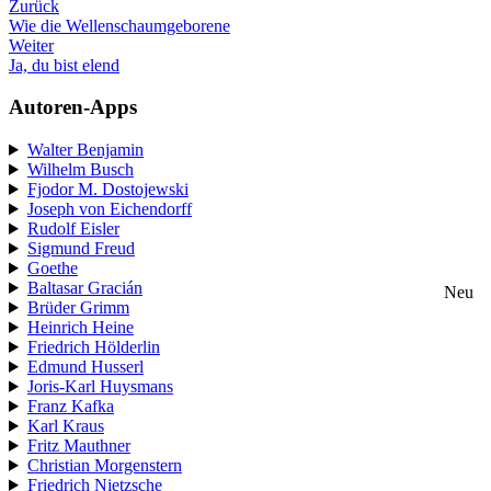
Zurück
Wie die Wellenschaumgeborene
Weiter
Ja, du bist elend
Autoren-Apps
Walter Benjamin
Wilhelm Busch
Fjodor M. Dostojewski
Joseph von Eichendorff
Rudolf Eisler
Sigmund Freud
Goethe
Baltasar Gracián
Neu
Brüder Grimm
Heinrich Heine
Friedrich Hölderlin
Edmund Husserl
Joris-Karl Huysmans
Franz Kafka
Karl Kraus
Fritz Mauthner
Christian Morgenstern
Friedrich Nietzsche