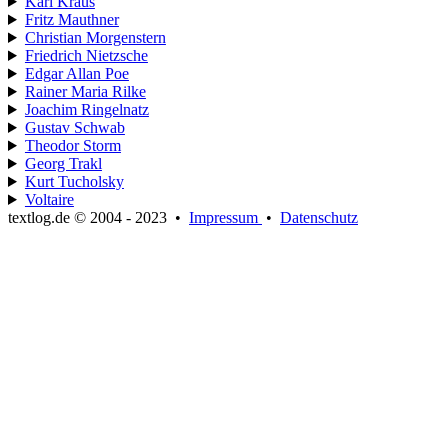
Karl Kraus
Fritz Mauthner
Christian Morgenstern
Friedrich Nietzsche
Edgar Allan Poe
Rainer Maria Rilke
Joachim Ringelnatz
Gustav Schwab
Theodor Storm
Georg Trakl
Kurt Tucholsky
Voltaire
textlog.de © 2004 - 2023
•
Impressum
•
Datenschutz