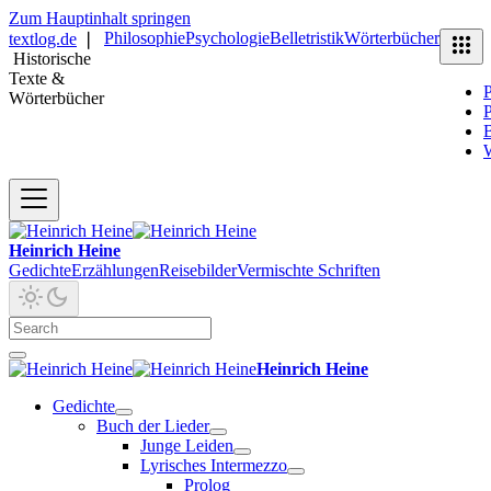
Zum Hauptinhalt springen
Philosophie
Psychologie
Belletristik
Wörterbücher
textlog.de
❘
Historische
Texte &
P
Wörterbücher
P
B
Heinrich Heine
Gedichte
Erzählungen
Reisebilder
Vermischte Schriften
Heinrich Heine
Gedichte
Buch der Lieder
Junge Leiden
Lyrisches Intermezzo
Prolog