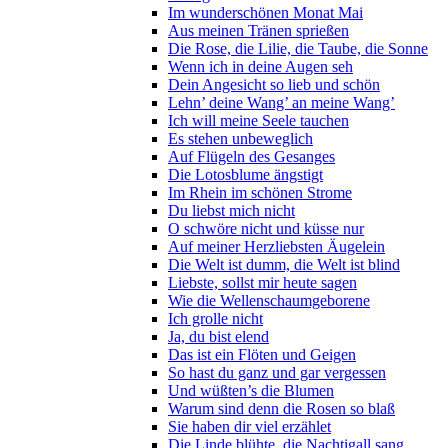
Im wunderschönen Monat Mai
Aus meinen Tränen sprießen
Die Rose, die Lilie, die Taube, die Sonne
Wenn ich in deine Augen seh
Dein Angesicht so lieb und schön
Lehn’ deine Wang’ an meine Wang’
Ich will meine Seele tauchen
Es stehen unbeweglich
Auf Flügeln des Gesanges
Die Lotosblume ängstigt
Im Rhein im schönen Strome
Du liebst mich nicht
O schwöre nicht und küsse nur
Auf meiner Herzliebsten Äugelein
Die Welt ist dumm, die Welt ist blind
Liebste, sollst mir heute sagen
Wie die Wellenschaumgeborene
Ich grolle nicht
Ja, du bist elend
Das ist ein Flöten und Geigen
So hast du ganz und gar vergessen
Und wüßten’s die Blumen
Warum sind denn die Rosen so blaß
Sie haben dir viel erzählet
Die Linde blühte, die Nachtigall sang