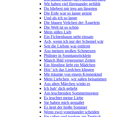
Wir haben viel füreinander gefühlt
Du bliebest mir treu am längsten
Die Erde war so lange geizig
Und als ich so lange
Die blauen Veilchen der Äugelein
Die Welt ist so schön
Mein süßes Lieb
Ein Fichtenbaum steht einsam
Ach, wenn ich nur der Schemel wär
Seit die Liebste war entfernt
Aus meinen großen Schmerzen
Philister in Sonntagsröcklein
Manch Bild vergessener Zeiten
Ein Jüngling liebt ein Mädchen
Hör’ ich das Liedchen klingen
Mir träumte von einem Königskind
Mein Liebchen, wir saßen beisammen
Aus alten Märchen winkt es
Ich hab’ dich geliebt
Am leuchtenden Sommermorgen
Es leuchtet meine Liebe
Sie haben mich gequälet
Es liegt der heiße Sommer
Wenn zwei voneinander scheiden
Sie saßen und tranken am Teetisch