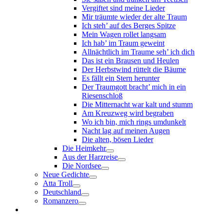
Vergiftet sind meine Lieder
Mir träumte wieder der alte Traum
Ich steh’ auf des Berges Spitze
Mein Wagen rollet langsam
Ich hab’ im Traum geweint
Allnächtlich im Traume seh’ ich dich
Das ist ein Brausen und Heulen
Der Herbstwind rüttelt die Bäume
Es fällt ein Stern herunter
Der Traumgott bracht’ mich in ein
Riesenschloß
Die Mitternacht war kalt und stumm
Am Kreuzweg wird begraben
Wo ich bin, mich rings umdunkelt
Nacht lag auf meinen Augen
Die alten, bösen Lieder
Die Heimkehr
Aus der Harzreise
Die Nordsee
Neue Gedichte
Atta Troll
Deutschland
Romanzero