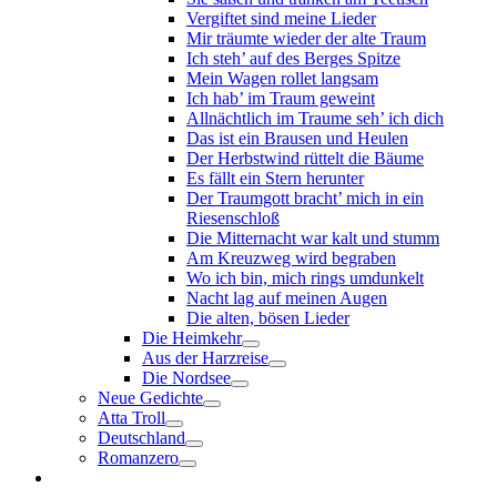
Vergiftet sind meine Lieder
Mir träumte wieder der alte Traum
Ich steh’ auf des Berges Spitze
Mein Wagen rollet langsam
Ich hab’ im Traum geweint
Allnächtlich im Traume seh’ ich dich
Das ist ein Brausen und Heulen
Der Herbstwind rüttelt die Bäume
Es fällt ein Stern herunter
Der Traumgott bracht’ mich in ein
Riesenschloß
Die Mitternacht war kalt und stumm
Am Kreuzweg wird begraben
Wo ich bin, mich rings umdunkelt
Nacht lag auf meinen Augen
Die alten, bösen Lieder
Die Heimkehr
Aus der Harzreise
Die Nordsee
Neue Gedichte
Atta Troll
Deutschland
Romanzero