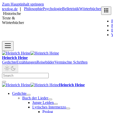
Zum Hauptinhalt springen
Philosophie
Psychologie
Belletristik
Wörterbücher
textlog.de
❘
Historische
Texte &
P
Wörterbücher
P
B
Heinrich Heine
Gedichte
Erzählungen
Reisebilder
Vermischte Schriften
Heinrich Heine
Gedichte
Buch der Lieder
Junge Leiden
Lyrisches Intermezzo
Prolog