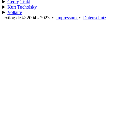
Georg Trakl
Kurt Tucholsky
Voltaire
textlog.de © 2004 - 2023
•
Impressum
•
Datenschutz