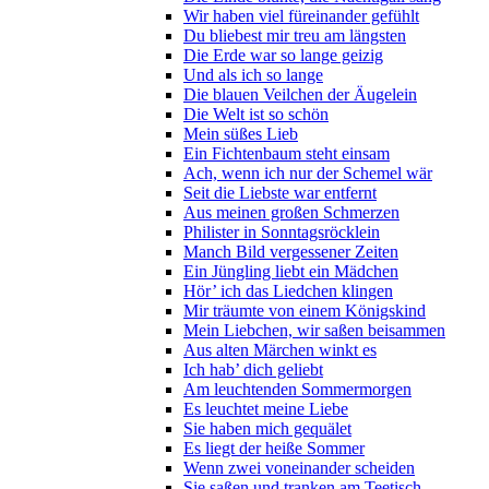
Wir haben viel füreinander gefühlt
Du bliebest mir treu am längsten
Die Erde war so lange geizig
Und als ich so lange
Die blauen Veilchen der Äugelein
Die Welt ist so schön
Mein süßes Lieb
Ein Fichtenbaum steht einsam
Ach, wenn ich nur der Schemel wär
Seit die Liebste war entfernt
Aus meinen großen Schmerzen
Philister in Sonntagsröcklein
Manch Bild vergessener Zeiten
Ein Jüngling liebt ein Mädchen
Hör’ ich das Liedchen klingen
Mir träumte von einem Königskind
Mein Liebchen, wir saßen beisammen
Aus alten Märchen winkt es
Ich hab’ dich geliebt
Am leuchtenden Sommermorgen
Es leuchtet meine Liebe
Sie haben mich gequälet
Es liegt der heiße Sommer
Wenn zwei voneinander scheiden
Sie saßen und tranken am Teetisch