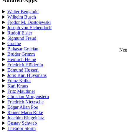
Autoren-Apps
Walter Benjamin
Wilhelm Busch
Fjodor M. Dostojewski
Joseph von Eichendorff
Rudolf Eisler
Sigmund Freud
Goethe
Baltasar Gracián
Neu
Brüder Grimm
Heinrich Heine
Friedrich Hölderlin
Edmund Husserl
Joris-Karl Huysmans
Franz Kafka
Karl Kraus
Fritz Mauthner
Christian Morgenstern
Friedrich Nietzsche
Edgar Allan Poe
Rainer Maria Rilke
Joachim Ringelnatz
Gustav Schwab
Theodor Storm