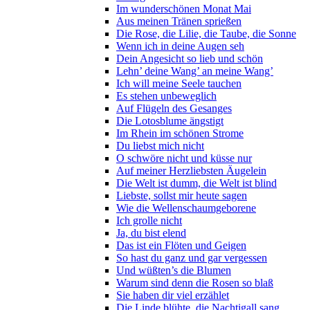
Im wunderschönen Monat Mai
Aus meinen Tränen sprießen
Die Rose, die Lilie, die Taube, die Sonne
Wenn ich in deine Augen seh
Dein Angesicht so lieb und schön
Lehn’ deine Wang’ an meine Wang’
Ich will meine Seele tauchen
Es stehen unbeweglich
Auf Flügeln des Gesanges
Die Lotosblume ängstigt
Im Rhein im schönen Strome
Du liebst mich nicht
O schwöre nicht und küsse nur
Auf meiner Herzliebsten Äugelein
Die Welt ist dumm, die Welt ist blind
Liebste, sollst mir heute sagen
Wie die Wellenschaumgeborene
Ich grolle nicht
Ja, du bist elend
Das ist ein Flöten und Geigen
So hast du ganz und gar vergessen
Und wüßten’s die Blumen
Warum sind denn die Rosen so blaß
Sie haben dir viel erzählet
Die Linde blühte, die Nachtigall sang