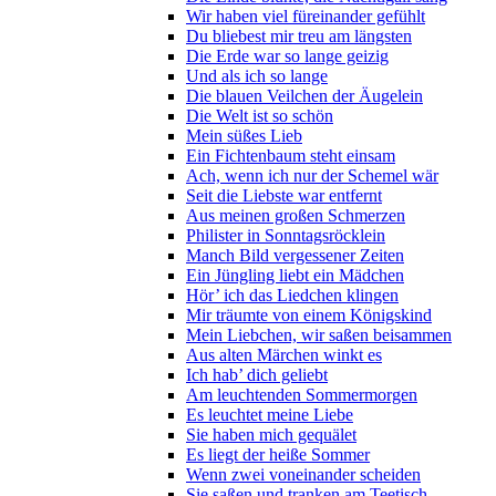
Wir haben viel füreinander gefühlt
Du bliebest mir treu am längsten
Die Erde war so lange geizig
Und als ich so lange
Die blauen Veilchen der Äugelein
Die Welt ist so schön
Mein süßes Lieb
Ein Fichtenbaum steht einsam
Ach, wenn ich nur der Schemel wär
Seit die Liebste war entfernt
Aus meinen großen Schmerzen
Philister in Sonntagsröcklein
Manch Bild vergessener Zeiten
Ein Jüngling liebt ein Mädchen
Hör’ ich das Liedchen klingen
Mir träumte von einem Königskind
Mein Liebchen, wir saßen beisammen
Aus alten Märchen winkt es
Ich hab’ dich geliebt
Am leuchtenden Sommermorgen
Es leuchtet meine Liebe
Sie haben mich gequälet
Es liegt der heiße Sommer
Wenn zwei voneinander scheiden
Sie saßen und tranken am Teetisch