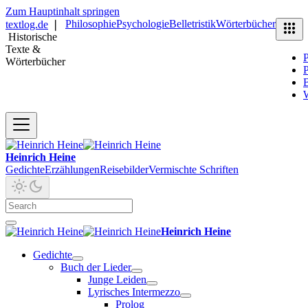
Zum Hauptinhalt springen
Philosophie
Psychologie
Belletristik
Wörterbücher
textlog.de
❘
Historische
Texte &
P
Wörterbücher
P
B
Heinrich Heine
Gedichte
Erzählungen
Reisebilder
Vermischte Schriften
Heinrich Heine
Gedichte
Buch der Lieder
Junge Leiden
Lyrisches Intermezzo
Prolog