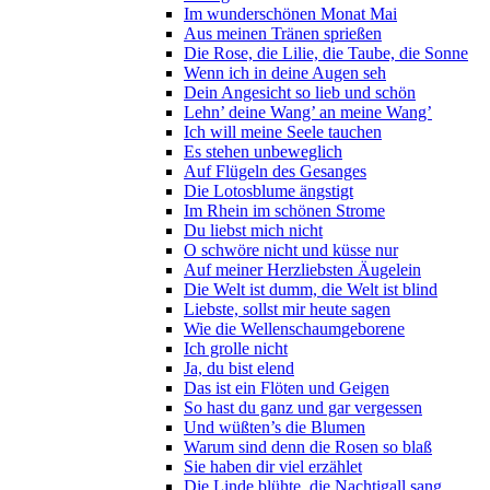
Im wunderschönen Monat Mai
Aus meinen Tränen sprießen
Die Rose, die Lilie, die Taube, die Sonne
Wenn ich in deine Augen seh
Dein Angesicht so lieb und schön
Lehn’ deine Wang’ an meine Wang’
Ich will meine Seele tauchen
Es stehen unbeweglich
Auf Flügeln des Gesanges
Die Lotosblume ängstigt
Im Rhein im schönen Strome
Du liebst mich nicht
O schwöre nicht und küsse nur
Auf meiner Herzliebsten Äugelein
Die Welt ist dumm, die Welt ist blind
Liebste, sollst mir heute sagen
Wie die Wellenschaumgeborene
Ich grolle nicht
Ja, du bist elend
Das ist ein Flöten und Geigen
So hast du ganz und gar vergessen
Und wüßten’s die Blumen
Warum sind denn die Rosen so blaß
Sie haben dir viel erzählet
Die Linde blühte, die Nachtigall sang