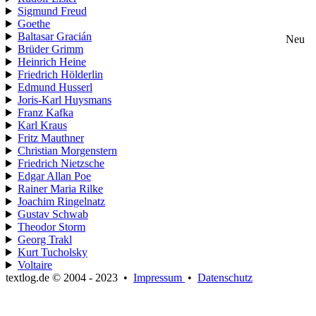
Sigmund Freud
Goethe
Baltasar Gracián
Neu
Brüder Grimm
Heinrich Heine
Friedrich Hölderlin
Edmund Husserl
Joris-Karl Huysmans
Franz Kafka
Karl Kraus
Fritz Mauthner
Christian Morgenstern
Friedrich Nietzsche
Edgar Allan Poe
Rainer Maria Rilke
Joachim Ringelnatz
Gustav Schwab
Theodor Storm
Georg Trakl
Kurt Tucholsky
Voltaire
textlog.de © 2004 - 2023
•
Impressum
•
Datenschutz