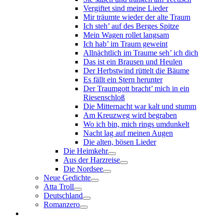
Vergiftet sind meine Lieder
Mir träumte wieder der alte Traum
Ich steh’ auf des Berges Spitze
Mein Wagen rollet langsam
Ich hab’ im Traum geweint
Allnächtlich im Traume seh’ ich dich
Das ist ein Brausen und Heulen
Der Herbstwind rüttelt die Bäume
Es fällt ein Stern herunter
Der Traumgott bracht’ mich in ein
Riesenschloß
Die Mitternacht war kalt und stumm
Am Kreuzweg wird begraben
Wo ich bin, mich rings umdunkelt
Nacht lag auf meinen Augen
Die alten, bösen Lieder
Die Heimkehr
Aus der Harzreise
Die Nordsee
Neue Gedichte
Atta Troll
Deutschland
Romanzero