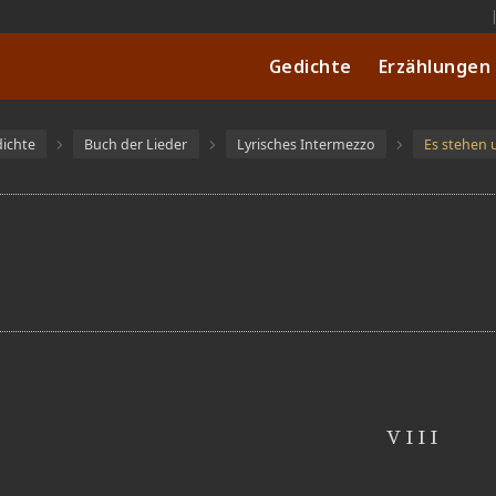
Gedichte
Erzählungen
ichte
Buch der Lieder
Lyrisches Intermezzo
Es stehen
VIII