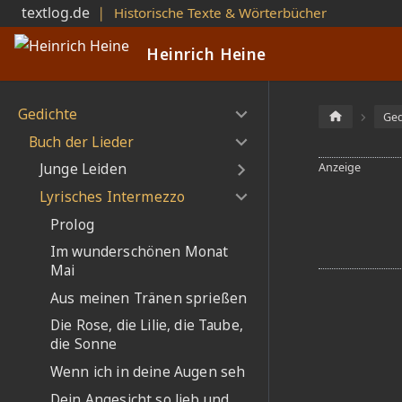
textlog.de
❘
Historische Texte & Wörterbücher
Heinrich
Heinrich Heine
Heine
Gedichte
Ged
Buch der Lieder
Junge Leiden
Lyrisches Intermezzo
Prolog
Im wunderschönen Monat
Mai
Aus meinen Tränen sprießen
Die Rose, die Lilie, die Taube,
die Sonne
Wenn ich in deine Augen seh
Dein Angesicht so lieb und