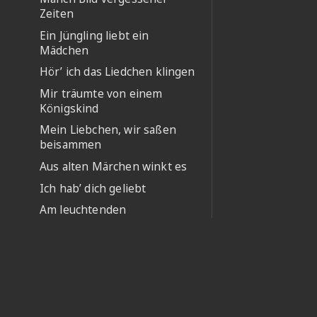
Zeiten
Ein Jüngling liebt ein
Mädchen
Hör’ ich das Liedchen klingen
Mir träumte von einem
Königskind
Mein Liebchen, wir saßen
beisammen
Aus alten Märchen winkt es
Ich hab’ dich geliebt
Am leuchtenden
Sommermorgen
Es leuchtet meine Liebe
Sie haben mich gequälet
Es liegt der heiße Sommer
Autoren-Apps
Wenn zwei voneinander