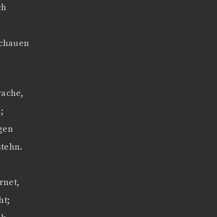
ch
schauen
rache,
;
gen
stehn.
rnet,
ht;