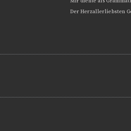
Mir diente als Grammat
Der Herzallerliebsten G