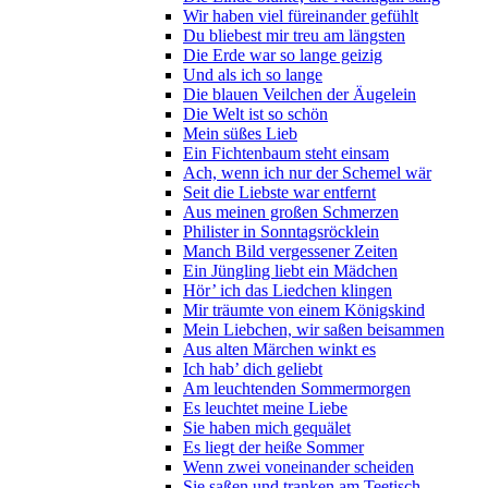
Wir haben viel füreinander gefühlt
Du bliebest mir treu am längsten
Die Erde war so lange geizig
Und als ich so lange
Die blauen Veilchen der Äugelein
Die Welt ist so schön
Mein süßes Lieb
Ein Fichtenbaum steht einsam
Ach, wenn ich nur der Schemel wär
Seit die Liebste war entfernt
Aus meinen großen Schmerzen
Philister in Sonntagsröcklein
Manch Bild vergessener Zeiten
Ein Jüngling liebt ein Mädchen
Hör’ ich das Liedchen klingen
Mir träumte von einem Königskind
Mein Liebchen, wir saßen beisammen
Aus alten Märchen winkt es
Ich hab’ dich geliebt
Am leuchtenden Sommermorgen
Es leuchtet meine Liebe
Sie haben mich gequälet
Es liegt der heiße Sommer
Wenn zwei voneinander scheiden
Sie saßen und tranken am Teetisch