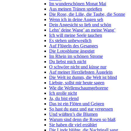
Im wunderschönen Monat Mai
Aus meinen Tränen sprießen
Die Rose, die Lilie, die Taube, die Sonne
Wenn ich in deine Augen seh
Dein Angesicht so lieb und schön
Lehn’ deine Wang’ an meine Wang’
Ich will meine Seele tauchen
Es stehen unbeweglich
Auf Flügeln des Gesanges
Die Lotosblume ängstigt
Im Rhein im schönen Strome
Du liebst mich nicht
O schwöre nicht und küsse nur
Auf meiner Herzliebsten Äugelein
Die Welt ist dumm, die Welt ist blind
Liebste, sollst mir heute sagen
Wie die Wellenschaumgeborene
Ich grolle nicht
Ja, du bist elend
Das ist ein Flöten und Geigen
So hast du ganz und gar vergessen
Und wüßten’s die Blumen
Warum sind denn die Rosen so blaß
Sie haben dir viel erzählet
Die Linde blühte, die Nachtigall sang