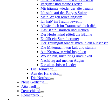
Vergiftet sind meine Lieder
Mir träumte wieder der alte Traum
Ich steh’ auf des Berges Spitze
Mein Wagen rollet langsam
Ich hab’ im Traum geweint
Allnächtlich im Traume seh’ ich dich
Das ist ein Brausen und Heulen
Der Herbstwind rüttelt die Bäume
Es fällt ein Stern herunter
Der Traumgott bracht’ mich in ein Riesensc
Die Mitternacht war kalt und stumm
Am Kreuzweg wird begraben
Wo ich bin, mich rings umdunkelt
Nacht lag auf meinen Augen
Die alten, bösen Lieder
Die Heimkehr
Aus der Harzreise
Die Nordsee
Neue Gedichte
Atta Troll
Deutschland
Romanzero