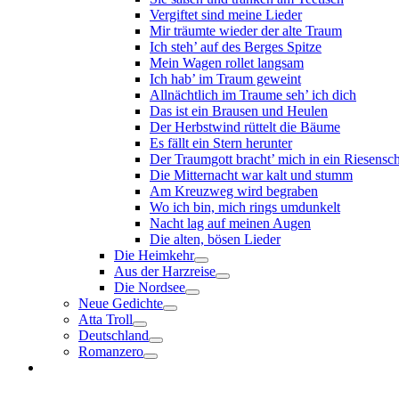
Vergiftet sind meine Lieder
Mir träumte wieder der alte Traum
Ich steh’ auf des Berges Spitze
Mein Wagen rollet langsam
Ich hab’ im Traum geweint
Allnächtlich im Traume seh’ ich dich
Das ist ein Brausen und Heulen
Der Herbstwind rüttelt die Bäume
Es fällt ein Stern herunter
Der Traumgott bracht’ mich in ein Riesensc
Die Mitternacht war kalt und stumm
Am Kreuzweg wird begraben
Wo ich bin, mich rings umdunkelt
Nacht lag auf meinen Augen
Die alten, bösen Lieder
Die Heimkehr
Aus der Harzreise
Die Nordsee
Neue Gedichte
Atta Troll
Deutschland
Romanzero