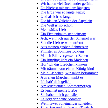
Wir haben viel füreinander gefühlt
Du bliebest mir treu am längsten
Die Erde war so lange geizig
Und als ich so lange
Die blauen Veilchen der Äugelein
Die Welt ist so schön
Mein süßes Lieb
Ein Fichtenbaum steht einsam
Ach, wenn ich nur der Schemel wär
Seit die Liebste war entfernt
Aus meinen großen Schmerzen
Philister in Sonntagsröcklein
Manch Bild vergessener Zeiten
Ein Jüngling liebt ein Mädchen
Hör’ ich das Liedchen klingen
Mir träumte von einem Königskind
Mein Liebchen, wir saßen beisammen
Aus alten Märchen winkt es
Ich hab’ dich geliebt
Am leuchtenden Sommermorgen
Es leuchtet meine Liebe
Sie haben mich gequälet
Es liegt der heiße Sommer
Wenn zwei voneinander scheiden
Sie saßen und tranken am Teetisch