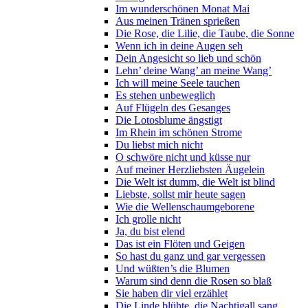
Im wunderschönen Monat Mai
Aus meinen Tränen sprießen
Die Rose, die Lilie, die Taube, die Sonne
Wenn ich in deine Augen seh
Dein Angesicht so lieb und schön
Lehn’ deine Wang’ an meine Wang’
Ich will meine Seele tauchen
Es stehen unbeweglich
Auf Flügeln des Gesanges
Die Lotosblume ängstigt
Im Rhein im schönen Strome
Du liebst mich nicht
O schwöre nicht und küsse nur
Auf meiner Herzliebsten Äugelein
Die Welt ist dumm, die Welt ist blind
Liebste, sollst mir heute sagen
Wie die Wellenschaumgeborene
Ich grolle nicht
Ja, du bist elend
Das ist ein Flöten und Geigen
So hast du ganz und gar vergessen
Und wüßten’s die Blumen
Warum sind denn die Rosen so blaß
Sie haben dir viel erzählet
Die Linde blühte, die Nachtigall sang