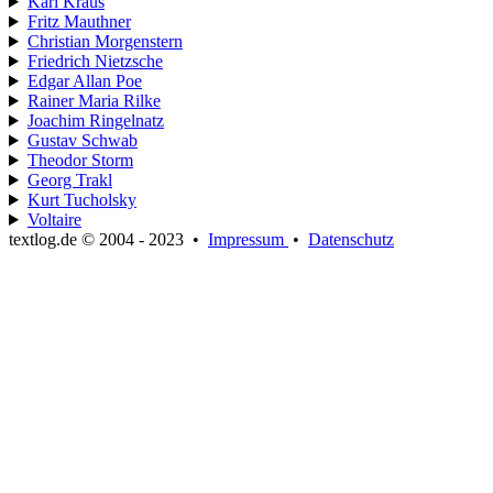
Karl Kraus
Fritz Mauthner
Christian Morgenstern
Friedrich Nietzsche
Edgar Allan Poe
Rainer Maria Rilke
Joachim Ringelnatz
Gustav Schwab
Theodor Storm
Georg Trakl
Kurt Tucholsky
Voltaire
textlog.de © 2004 - 2023
•
Impressum
•
Datenschutz