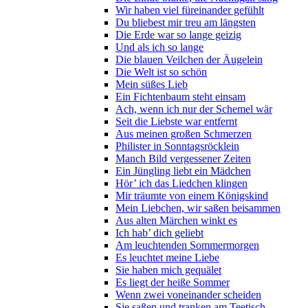
Wir haben viel füreinander gefühlt
Du bliebest mir treu am längsten
Die Erde war so lange geizig
Und als ich so lange
Die blauen Veilchen der Äugelein
Die Welt ist so schön
Mein süßes Lieb
Ein Fichtenbaum steht einsam
Ach, wenn ich nur der Schemel wär
Seit die Liebste war entfernt
Aus meinen großen Schmerzen
Philister in Sonntagsröcklein
Manch Bild vergessener Zeiten
Ein Jüngling liebt ein Mädchen
Hör’ ich das Liedchen klingen
Mir träumte von einem Königskind
Mein Liebchen, wir saßen beisammen
Aus alten Märchen winkt es
Ich hab’ dich geliebt
Am leuchtenden Sommermorgen
Es leuchtet meine Liebe
Sie haben mich gequälet
Es liegt der heiße Sommer
Wenn zwei voneinander scheiden
Sie saßen und tranken am Teetisch