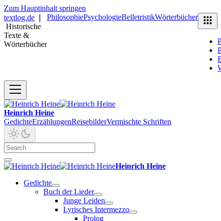
Zum Hauptinhalt springen
Philosophie
Psychologie
Belletristik
Wörterbücher
textlog.de
❘
Historische
Texte &
P
Wörterbücher
P
B
Heinrich Heine
Gedichte
Erzählungen
Reisebilder
Vermischte Schriften
Heinrich Heine
Gedichte
Buch der Lieder
Junge Leiden
Lyrisches Intermezzo
Prolog