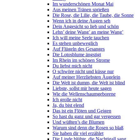
Im wunderschönen Monat Mai
Aus meinen Tränen sprießen
Die Rose, die Lilie, die Taube, die Sonne
Wenn ich in deine Augen seh
Dein Angesicht so lieb und schön
Lehn’ deine Wang’ an meine Wang’
Ich will meine Seele tauchen
Es stehen unbeweglich
Auf Flügeln des Gesanges
Die Lotosblume ängstigt
Im Rhein im schönen Strome
Du liebst mich nicht
O schwöre nicht und küsse nur
Auf meiner Herzliebsten Äugelein
Die Welt ist dumm, die Welt ist blind
Liebste, sollst mir heute sagen
Wie die Wellenschaumgeborene
Ich grolle nicht
Ja, du bist elend
Das ist ein Flöten und Geigen
So hast du ganz und gar vergessen
Und wüßten’s die Blumen
Warum sind denn die Rosen so blaß
Sie haben dir viel erzählet
Die Linde blühte, die Nachtigall sang