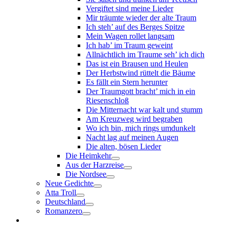
Vergiftet sind meine Lieder
Mir träumte wieder der alte Traum
Ich steh’ auf des Berges Spitze
Mein Wagen rollet langsam
Ich hab’ im Traum geweint
Allnächtlich im Traume seh’ ich dich
Das ist ein Brausen und Heulen
Der Herbstwind rüttelt die Bäume
Es fällt ein Stern herunter
Der Traumgott bracht’ mich in ein
Riesenschloß
Die Mitternacht war kalt und stumm
Am Kreuzweg wird begraben
Wo ich bin, mich rings umdunkelt
Nacht lag auf meinen Augen
Die alten, bösen Lieder
Die Heimkehr
Aus der Harzreise
Die Nordsee
Neue Gedichte
Atta Troll
Deutschland
Romanzero