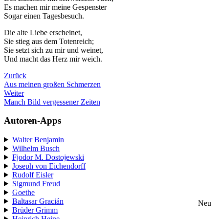
Es machen mir meine Gespenster
Sogar einen Tagesbesuch.
Die alte Liebe erscheinet,
Sie stieg aus dem Totenreich;
Sie setzt sich zu mir und weinet,
Und macht das Herz mir weich.
Zurück
Aus meinen großen Schmerzen
Weiter
Manch Bild vergessener Zeiten
Autoren-Apps
Walter Benjamin
Wilhelm Busch
Fjodor M. Dostojewski
Joseph von Eichendorff
Rudolf Eisler
Sigmund Freud
Goethe
Baltasar Gracián
Neu
Brüder Grimm
Heinrich Heine