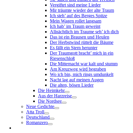
Vergiftet sind meine Lieder
Mir träumte wieder der alte Traum
Ich steh’ auf des Berges Spitze
Mein Wagen rollet langsam
Ich hab’ im Traum geweint
Allnächtlich im Traume seh’ ich dich
Das ist ein Brausen und Heulen
Der Herbstwind rüttelt die Bäume
Es fällt ein Stern herunter
Der Traumgott bracht’ mich in ein
Riesenschloß
Die Mitternacht war kalt und stumm
Am Kreuzweg wird begraben
Wo ich bin, mich rings umdunkelt
Nacht lag auf meinen Augen
Die alten, bösen Lieder
Die Heimkehr
Aus der Harzreise
Die Nordsee
Neue Gedichte
Atta Troll
Deutschland
Romanzero