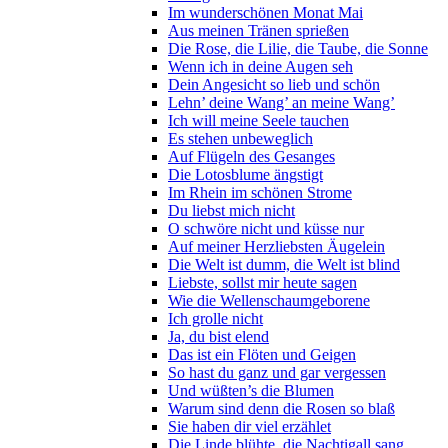
Im wunderschönen Monat Mai
Aus meinen Tränen sprießen
Die Rose, die Lilie, die Taube, die Sonne
Wenn ich in deine Augen seh
Dein Angesicht so lieb und schön
Lehn’ deine Wang’ an meine Wang’
Ich will meine Seele tauchen
Es stehen unbeweglich
Auf Flügeln des Gesanges
Die Lotosblume ängstigt
Im Rhein im schönen Strome
Du liebst mich nicht
O schwöre nicht und küsse nur
Auf meiner Herzliebsten Äugelein
Die Welt ist dumm, die Welt ist blind
Liebste, sollst mir heute sagen
Wie die Wellenschaumgeborene
Ich grolle nicht
Ja, du bist elend
Das ist ein Flöten und Geigen
So hast du ganz und gar vergessen
Und wüßten’s die Blumen
Warum sind denn die Rosen so blaß
Sie haben dir viel erzählet
Die Linde blühte, die Nachtigall sang