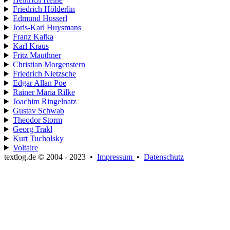
Friedrich Hölderlin
Edmund Husserl
Joris-Karl Huysmans
Franz Kafka
Karl Kraus
Fritz Mauthner
Christian Morgenstern
Friedrich Nietzsche
Edgar Allan Poe
Rainer Maria Rilke
Joachim Ringelnatz
Gustav Schwab
Theodor Storm
Georg Trakl
Kurt Tucholsky
Voltaire
textlog.de © 2004 - 2023
•
Impressum
•
Datenschutz