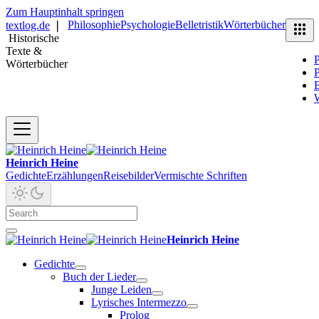
Zum Hauptinhalt springen
Philosophie
Psychologie
Belletristik
Wörterbücher
textlog.de
❘
Historische
Texte &
P
Wörterbücher
P
B
Heinrich Heine
Gedichte
Erzählungen
Reisebilder
Vermischte Schriften
Heinrich Heine
Gedichte
Buch der Lieder
Junge Leiden
Lyrisches Intermezzo
Prolog