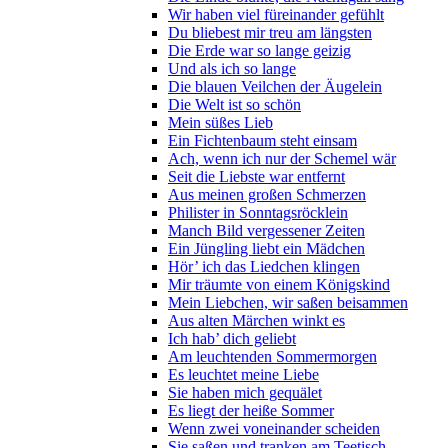
Wir haben viel füreinander gefühlt
Du bliebest mir treu am längsten
Die Erde war so lange geizig
Und als ich so lange
Die blauen Veilchen der Äugelein
Die Welt ist so schön
Mein süßes Lieb
Ein Fichtenbaum steht einsam
Ach, wenn ich nur der Schemel wär
Seit die Liebste war entfernt
Aus meinen großen Schmerzen
Philister in Sonntagsröcklein
Manch Bild vergessener Zeiten
Ein Jüngling liebt ein Mädchen
Hör’ ich das Liedchen klingen
Mir träumte von einem Königskind
Mein Liebchen, wir saßen beisammen
Aus alten Märchen winkt es
Ich hab’ dich geliebt
Am leuchtenden Sommermorgen
Es leuchtet meine Liebe
Sie haben mich gequälet
Es liegt der heiße Sommer
Wenn zwei voneinander scheiden
Sie saßen und tranken am Teetisch