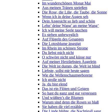
Im wunderschönen Monat Mai
Aus meinen Tränen sprießen
Die Rose, die Lilie, die Taube, die Sonne
Wenn ich in deine Augen seh
Dein Angesicht so lieb und schön
Lehn’ deine Wang’ an meine Wang’
Ich will meine Seele tauchen
Es stehen unbeweglich
Auf Flügeln des Gesanges
Die Lotosblume ängstigt
Im Rhein im schönen Strome
Du liebst mich nicht
O schwöre nicht und küsse nur
Auf meiner Herzliebsten Äugelein
Die Welt ist dumm, die Welt ist blind
Liebste, sollst mir heute sagen
Wie die Wellenschaumgeborene
Ich grolle nicht
Ja, du bist elend
Das ist ein Flöten und Geigen
So hast du ganz und gar vergessen
Und wüßten’s die Blumen
Warum sind denn die Rosen so blaß
Sie haben dir viel erzählet
Die Linde blühte, die Nachtigall sang