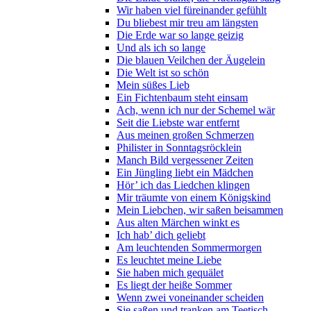
Wir haben viel füreinander gefühlt
Du bliebest mir treu am längsten
Die Erde war so lange geizig
Und als ich so lange
Die blauen Veilchen der Äugelein
Die Welt ist so schön
Mein süßes Lieb
Ein Fichtenbaum steht einsam
Ach, wenn ich nur der Schemel wär
Seit die Liebste war entfernt
Aus meinen großen Schmerzen
Philister in Sonntagsröcklein
Manch Bild vergessener Zeiten
Ein Jüngling liebt ein Mädchen
Hör’ ich das Liedchen klingen
Mir träumte von einem Königskind
Mein Liebchen, wir saßen beisammen
Aus alten Märchen winkt es
Ich hab’ dich geliebt
Am leuchtenden Sommermorgen
Es leuchtet meine Liebe
Sie haben mich gequälet
Es liegt der heiße Sommer
Wenn zwei voneinander scheiden
Sie saßen und tranken am Teetisch