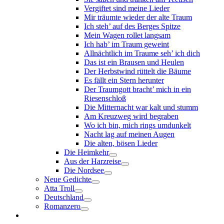
Vergiftet sind meine Lieder
Mir träumte wieder der alte Traum
Ich steh’ auf des Berges Spitze
Mein Wagen rollet langsam
Ich hab’ im Traum geweint
Allnächtlich im Traume seh’ ich dich
Das ist ein Brausen und Heulen
Der Herbstwind rüttelt die Bäume
Es fällt ein Stern herunter
Der Traumgott bracht’ mich in ein
Riesenschloß
Die Mitternacht war kalt und stumm
Am Kreuzweg wird begraben
Wo ich bin, mich rings umdunkelt
Nacht lag auf meinen Augen
Die alten, bösen Lieder
Die Heimkehr
Aus der Harzreise
Die Nordsee
Neue Gedichte
Atta Troll
Deutschland
Romanzero