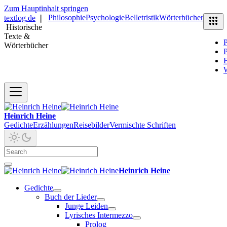
Zum Hauptinhalt springen
Philosophie
Psychologie
Belletristik
Wörterbücher
textlog.de
❘
Historische
Texte &
P
Wörterbücher
P
B
Heinrich Heine
Gedichte
Erzählungen
Reisebilder
Vermischte Schriften
Heinrich Heine
Gedichte
Buch der Lieder
Junge Leiden
Lyrisches Intermezzo
Prolog