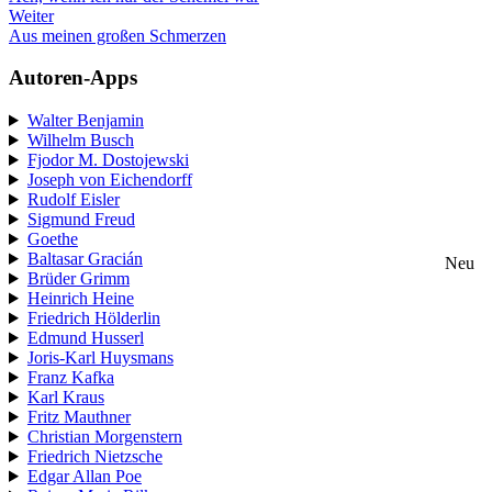
Weiter
Aus meinen großen Schmerzen
Autoren-Apps
Walter Benjamin
Wilhelm Busch
Fjodor M. Dostojewski
Joseph von Eichendorff
Rudolf Eisler
Sigmund Freud
Goethe
Baltasar Gracián
Neu
Brüder Grimm
Heinrich Heine
Friedrich Hölderlin
Edmund Husserl
Joris-Karl Huysmans
Franz Kafka
Karl Kraus
Fritz Mauthner
Christian Morgenstern
Friedrich Nietzsche
Edgar Allan Poe