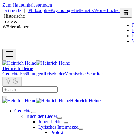
Zum Hauptinhalt springen
Philosophie
Psychologie
Belletristik
Wörterbücher
textlog.de
❘
Historische
Texte &
P
Wörterbücher
P
B
Heinrich Heine
Gedichte
Erzählungen
Reisebilder
Vermischte Schriften
Heinrich Heine
Gedichte
Buch der Lieder
Junge Leiden
Lyrisches Intermezzo
Prolog