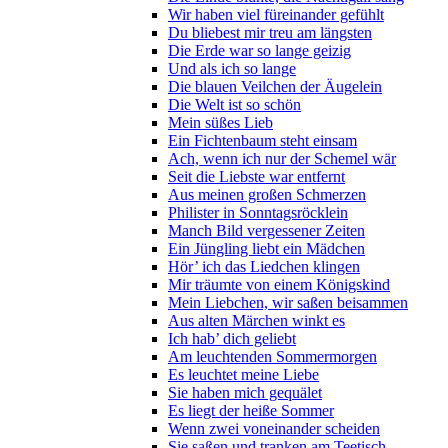
Wir haben viel füreinander gefühlt
Du bliebest mir treu am längsten
Die Erde war so lange geizig
Und als ich so lange
Die blauen Veilchen der Äugelein
Die Welt ist so schön
Mein süßes Lieb
Ein Fichtenbaum steht einsam
Ach, wenn ich nur der Schemel wär
Seit die Liebste war entfernt
Aus meinen großen Schmerzen
Philister in Sonntagsröcklein
Manch Bild vergessener Zeiten
Ein Jüngling liebt ein Mädchen
Hör’ ich das Liedchen klingen
Mir träumte von einem Königskind
Mein Liebchen, wir saßen beisammen
Aus alten Märchen winkt es
Ich hab’ dich geliebt
Am leuchtenden Sommermorgen
Es leuchtet meine Liebe
Sie haben mich gequälet
Es liegt der heiße Sommer
Wenn zwei voneinander scheiden
Sie saßen und tranken am Teetisch