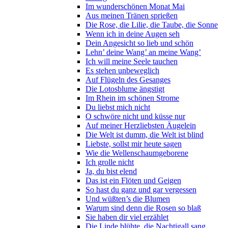
Im wunderschönen Monat Mai
Aus meinen Tränen sprießen
Die Rose, die Lilie, die Taube, die Sonne
Wenn ich in deine Augen seh
Dein Angesicht so lieb und schön
Lehn’ deine Wang’ an meine Wang’
Ich will meine Seele tauchen
Es stehen unbeweglich
Auf Flügeln des Gesanges
Die Lotosblume ängstigt
Im Rhein im schönen Strome
Du liebst mich nicht
O schwöre nicht und küsse nur
Auf meiner Herzliebsten Äugelein
Die Welt ist dumm, die Welt ist blind
Liebste, sollst mir heute sagen
Wie die Wellenschaumgeborene
Ich grolle nicht
Ja, du bist elend
Das ist ein Flöten und Geigen
So hast du ganz und gar vergessen
Und wüßten’s die Blumen
Warum sind denn die Rosen so blaß
Sie haben dir viel erzählet
Die Linde blühte, die Nachtigall sang