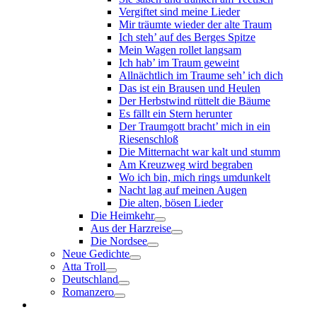
Vergiftet sind meine Lieder
Mir träumte wieder der alte Traum
Ich steh’ auf des Berges Spitze
Mein Wagen rollet langsam
Ich hab’ im Traum geweint
Allnächtlich im Traume seh’ ich dich
Das ist ein Brausen und Heulen
Der Herbstwind rüttelt die Bäume
Es fällt ein Stern herunter
Der Traumgott bracht’ mich in ein
Riesenschloß
Die Mitternacht war kalt und stumm
Am Kreuzweg wird begraben
Wo ich bin, mich rings umdunkelt
Nacht lag auf meinen Augen
Die alten, bösen Lieder
Die Heimkehr
Aus der Harzreise
Die Nordsee
Neue Gedichte
Atta Troll
Deutschland
Romanzero