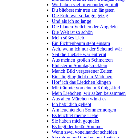
Wir haben viel füreinander gefühlt
Du bliebest mir treu am längsten
Die Erde war so lange geizig
Und als ich so lange
Die blauen Veilchen der Äugelein
Die Welt ist so schön
Mein süßes Lieb
Ein Fichtenbaum steht einsam
Ach, wenn ich nur der Schemel wär
Seit die Liebste war entfernt
Aus meinen großen Schmerzen
Philister in Sonntagsröcklein
Manch Bild vergessener Zeiten
Ein Jüngling liebt ein Mädchen
Hör’ ich das Liedchen klingen
Mir träumte von einem Königskind
Mein Liebchen, wir saßen beisammen
Aus alten Märchen winkt es
Ich hab’ dich geliebt
Am leuchtenden Sommermorgen
Es leuchtet meine Liebe
Sie haben mich gequälet
Es liegt der heiße Sommer
Wenn zwei voneinander scheiden
Sie saßen und tranken am Teetisch