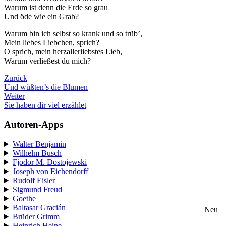
Warum ist denn die Erde so grau
Und öde wie ein Grab?
Warum bin ich selbst so krank und so trüb’,
Mein liebes Liebchen, sprich?
O sprich, mein herzallerliebstes Lieb,
Warum verließest du mich?
Zurück
Und wüßten’s die Blumen
Weiter
Sie haben dir viel erzählet
Autoren-Apps
Walter Benjamin
Wilhelm Busch
Fjodor M. Dostojewski
Joseph von Eichendorff
Rudolf Eisler
Sigmund Freud
Goethe
Baltasar Gracián
Neu
Brüder Grimm
Heinrich Heine