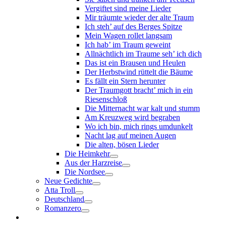
Vergiftet sind meine Lieder
Mir träumte wieder der alte Traum
Ich steh’ auf des Berges Spitze
Mein Wagen rollet langsam
Ich hab’ im Traum geweint
Allnächtlich im Traume seh’ ich dich
Das ist ein Brausen und Heulen
Der Herbstwind rüttelt die Bäume
Es fällt ein Stern herunter
Der Traumgott bracht’ mich in ein
Riesenschloß
Die Mitternacht war kalt und stumm
Am Kreuzweg wird begraben
Wo ich bin, mich rings umdunkelt
Nacht lag auf meinen Augen
Die alten, bösen Lieder
Die Heimkehr
Aus der Harzreise
Die Nordsee
Neue Gedichte
Atta Troll
Deutschland
Romanzero