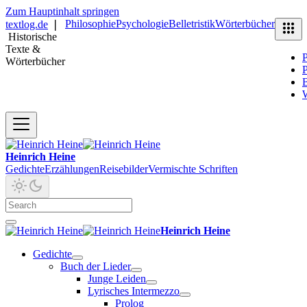
Zum Hauptinhalt springen
Philosophie
Psychologie
Belletristik
Wörterbücher
textlog.de
❘
Historische
Texte &
P
Wörterbücher
P
B
Heinrich Heine
Gedichte
Erzählungen
Reisebilder
Vermischte Schriften
Heinrich Heine
Gedichte
Buch der Lieder
Junge Leiden
Lyrisches Intermezzo
Prolog