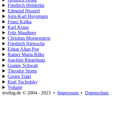
Friedrich Hölderlin
Edmund Husserl
Joris-Karl Huysmans
Franz Kafka
Karl Kraus
Fritz Mauthner
Christian Morgenstern
Friedrich Nietzsche
Edgar Allan Poe
Rainer Maria Rilke
Joachim Ringelnatz
Gustav Schwab
Theodor Storm
Georg Trakl
Kurt Tucholsky
Voltaire
textlog.de © 2004 - 2023
•
Impressum
•
Datenschutz