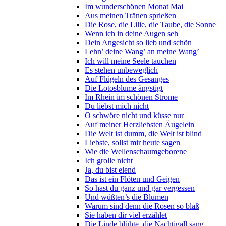
Im wunderschönen Monat Mai
Aus meinen Tränen sprießen
Die Rose, die Lilie, die Taube, die Sonne
Wenn ich in deine Augen seh
Dein Angesicht so lieb und schön
Lehn’ deine Wang’ an meine Wang’
Ich will meine Seele tauchen
Es stehen unbeweglich
Auf Flügeln des Gesanges
Die Lotosblume ängstigt
Im Rhein im schönen Strome
Du liebst mich nicht
O schwöre nicht und küsse nur
Auf meiner Herzliebsten Äugelein
Die Welt ist dumm, die Welt ist blind
Liebste, sollst mir heute sagen
Wie die Wellenschaumgeborene
Ich grolle nicht
Ja, du bist elend
Das ist ein Flöten und Geigen
So hast du ganz und gar vergessen
Und wüßten’s die Blumen
Warum sind denn die Rosen so blaß
Sie haben dir viel erzählet
Die Linde blühte, die Nachtigall sang