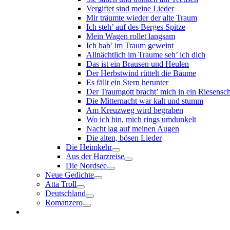
Vergiftet sind meine Lieder
Mir träumte wieder der alte Traum
Ich steh’ auf des Berges Spitze
Mein Wagen rollet langsam
Ich hab’ im Traum geweint
Allnächtlich im Traume seh’ ich dich
Das ist ein Brausen und Heulen
Der Herbstwind rüttelt die Bäume
Es fällt ein Stern herunter
Der Traumgott bracht’ mich in ein Riesensc
Die Mitternacht war kalt und stumm
Am Kreuzweg wird begraben
Wo ich bin, mich rings umdunkelt
Nacht lag auf meinen Augen
Die alten, bösen Lieder
Die Heimkehr
Aus der Harzreise
Die Nordsee
Neue Gedichte
Atta Troll
Deutschland
Romanzero