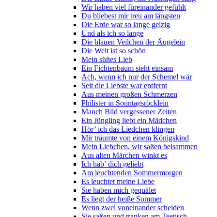
Wir haben viel füreinander gefühlt
Du bliebest mir treu am längsten
Die Erde war so lange geizig
Und als ich so lange
Die blauen Veilchen der Äugelein
Die Welt ist so schön
Mein süßes Lieb
Ein Fichtenbaum steht einsam
Ach, wenn ich nur der Schemel wär
Seit die Liebste war entfernt
Aus meinen großen Schmerzen
Philister in Sonntagsröcklein
Manch Bild vergessener Zeiten
Ein Jüngling liebt ein Mädchen
Hör’ ich das Liedchen klingen
Mir träumte von einem Königskind
Mein Liebchen, wir saßen beisammen
Aus alten Märchen winkt es
Ich hab’ dich geliebt
Am leuchtenden Sommermorgen
Es leuchtet meine Liebe
Sie haben mich gequälet
Es liegt der heiße Sommer
Wenn zwei voneinander scheiden
Sie saßen und tranken am Teetisch