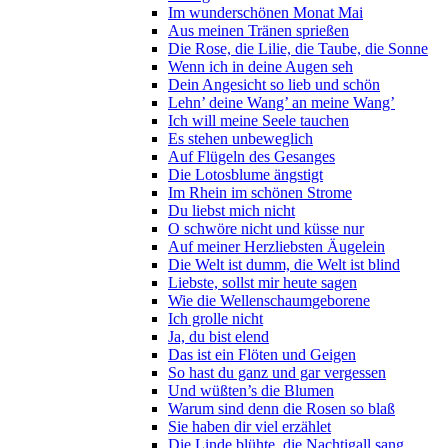
Im wunderschönen Monat Mai
Aus meinen Tränen sprießen
Die Rose, die Lilie, die Taube, die Sonne
Wenn ich in deine Augen seh
Dein Angesicht so lieb und schön
Lehn’ deine Wang’ an meine Wang’
Ich will meine Seele tauchen
Es stehen unbeweglich
Auf Flügeln des Gesanges
Die Lotosblume ängstigt
Im Rhein im schönen Strome
Du liebst mich nicht
O schwöre nicht und küsse nur
Auf meiner Herzliebsten Äugelein
Die Welt ist dumm, die Welt ist blind
Liebste, sollst mir heute sagen
Wie die Wellenschaumgeborene
Ich grolle nicht
Ja, du bist elend
Das ist ein Flöten und Geigen
So hast du ganz und gar vergessen
Und wüßten’s die Blumen
Warum sind denn die Rosen so blaß
Sie haben dir viel erzählet
Die Linde blühte, die Nachtigall sang