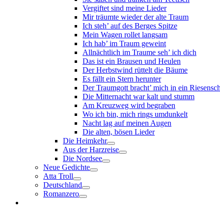
Vergiftet sind meine Lieder
Mir träumte wieder der alte Traum
Ich steh’ auf des Berges Spitze
Mein Wagen rollet langsam
Ich hab’ im Traum geweint
Allnächtlich im Traume seh’ ich dich
Das ist ein Brausen und Heulen
Der Herbstwind rüttelt die Bäume
Es fällt ein Stern herunter
Der Traumgott bracht’ mich in ein Riesensc
Die Mitternacht war kalt und stumm
Am Kreuzweg wird begraben
Wo ich bin, mich rings umdunkelt
Nacht lag auf meinen Augen
Die alten, bösen Lieder
Die Heimkehr
Aus der Harzreise
Die Nordsee
Neue Gedichte
Atta Troll
Deutschland
Romanzero