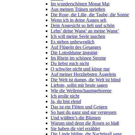
Im wunderschönen Monat Mai
Aus meinen Tränen sprießen
Die Rose, die Lilie, die Taube, die Sonne
Wenn ich in deine Augen seh
Dein Angesicht so lieb und schön
Lehn’ deine Wang’ an meine Wang’
Ich will meine Seele tauchen
Es stehen unbeweglich
Auf Flügeln des Gesanges
Die Lotosblume ängstigt
Im Rhein im schönen Strome
Du liebst mich nicht
O schwöre nicht und küsse nur
Auf meiner Herzliebsten Äugelein
Die Welt ist dumm, die Welt ist blind
Liebste, sollst mir heute sagen
Wie die Wellenschaumgeborene
Ich grolle nicht
Ja, du bist elend
Das ist ein Flöten und Geigen
So hast du ganz und gar vergessen
Und wüßten’s die Blumen
Warum sind denn die Rosen so blaß
Sie haben dir viel erzählet
Die Linde blühte, die Nachtigall sang