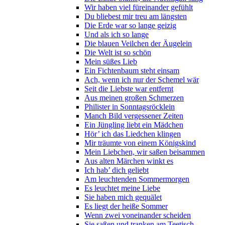
Wir haben viel füreinander gefühlt
Du bliebest mir treu am längsten
Die Erde war so lange geizig
Und als ich so lange
Die blauen Veilchen der Äugelein
Die Welt ist so schön
Mein süßes Lieb
Ein Fichtenbaum steht einsam
Ach, wenn ich nur der Schemel wär
Seit die Liebste war entfernt
Aus meinen großen Schmerzen
Philister in Sonntagsröcklein
Manch Bild vergessener Zeiten
Ein Jüngling liebt ein Mädchen
Hör’ ich das Liedchen klingen
Mir träumte von einem Königskind
Mein Liebchen, wir saßen beisammen
Aus alten Märchen winkt es
Ich hab’ dich geliebt
Am leuchtenden Sommermorgen
Es leuchtet meine Liebe
Sie haben mich gequälet
Es liegt der heiße Sommer
Wenn zwei voneinander scheiden
Sie saßen und tranken am Teetisch