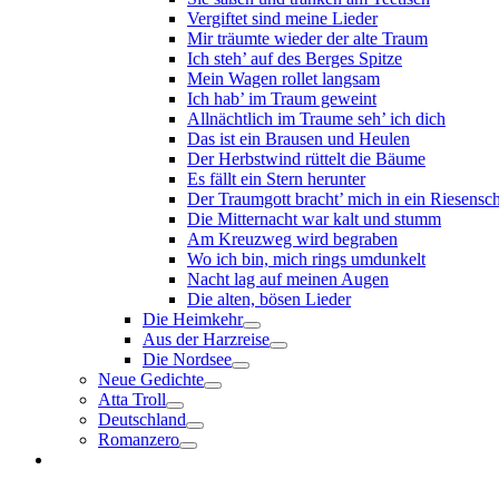
Vergiftet sind meine Lieder
Mir träumte wieder der alte Traum
Ich steh’ auf des Berges Spitze
Mein Wagen rollet langsam
Ich hab’ im Traum geweint
Allnächtlich im Traume seh’ ich dich
Das ist ein Brausen und Heulen
Der Herbstwind rüttelt die Bäume
Es fällt ein Stern herunter
Der Traumgott bracht’ mich in ein Riesensc
Die Mitternacht war kalt und stumm
Am Kreuzweg wird begraben
Wo ich bin, mich rings umdunkelt
Nacht lag auf meinen Augen
Die alten, bösen Lieder
Die Heimkehr
Aus der Harzreise
Die Nordsee
Neue Gedichte
Atta Troll
Deutschland
Romanzero