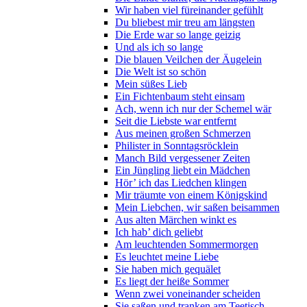
Wir haben viel füreinander gefühlt
Du bliebest mir treu am längsten
Die Erde war so lange geizig
Und als ich so lange
Die blauen Veilchen der Äugelein
Die Welt ist so schön
Mein süßes Lieb
Ein Fichtenbaum steht einsam
Ach, wenn ich nur der Schemel wär
Seit die Liebste war entfernt
Aus meinen großen Schmerzen
Philister in Sonntagsröcklein
Manch Bild vergessener Zeiten
Ein Jüngling liebt ein Mädchen
Hör’ ich das Liedchen klingen
Mir träumte von einem Königskind
Mein Liebchen, wir saßen beisammen
Aus alten Märchen winkt es
Ich hab’ dich geliebt
Am leuchtenden Sommermorgen
Es leuchtet meine Liebe
Sie haben mich gequälet
Es liegt der heiße Sommer
Wenn zwei voneinander scheiden
Sie saßen und tranken am Teetisch