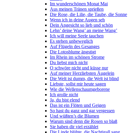
Im wunderschönen Monat Mai
Aus meinen Tränen sprießen
Die Rose, die Lilie, die Taube, die Sonne
Wenn ich in deine Augen seh
Dein Angesicht so lieb und schön
Lehn’ deine Wang’ an meine Wang’
Ich will meine Seele tauchen
Es stehen unbeweglich
Auf Flügeln des Gesanges
Die Lotosblume ängstigt
Im Rhein im schönen Strome
Du liebst mich nicht
O schwöre nicht und küsse nur
Auf meiner Herzliebsten Äugelein
Die Welt ist dumm, die Welt ist blind
Liebste, sollst mir heute sagen
Wie die Wellenschaumgeborene
Ich grolle nicht
Ja, du bist elend
Das ist ein Flöten und Geigen
So hast du ganz und gar vergessen
Und wüßten’s die Blumen
Warum sind denn die Rosen so blaß
Sie haben dir viel erzählet
Die Linde blühte, die Nachtigall sang