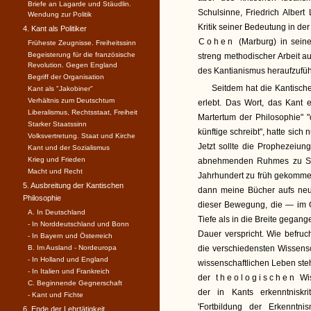
Briefe an Lagarde und Stäudlin.
Schulsinne, Friedrich Albert
Wendung zur Politik
Kritik seiner Bedeutung in d
4. Kant als Politiker
Cohen
(Marburg) in seiner
Früheste Zeugnisse. Freiheitssinn
Begeisterung für die französische
streng methodischer Arbeit 
Revolution. Gegen England
des Kantianismus heraufzufü
Begriff der Organisation
Seitdem hat die Kantisch
Kant als "Jakobiner"
Verhältnis zum Deutschtum
erlebt. Das Wort, das Kant 
Liberalismus, Rechtsstaat, Freiheit
Martertum der Philosophie" "d
Starker Staatssinn
künftige schreibt", hatte sich 
Volksvertretung. Staat und Kirche
Jetzt sollte die Prophezeiun
Kant und der Sozialismus
Krieg und Frieden
abnehmenden Ruhmes zu Stä
Macht und Recht
Jahrhundert zu früh gekomme
5. Ausbreitung der Kantischen
dann meine Bücher aufs neue
Philosophie
dieser Bewegung, die — im 
A. In Deutschland
Tiefe als in die Breite gegan
- In Norddeutschland und Bonn
Dauer verspricht. Wie befruc
- In Bayern und Österreich
B. Im Ausland - Nordeuropa
die verschiedensten Wissensc
- In Holland und England
wissenschaftlichen Leben ste
- In Italien und Frankreich
der
theologischen
Wis
C. Beginnende Gegnerschaft
der in Kants erkenntniskr
- Kant und Fichte
'Fortbildung der Erkenntn
6. Ende der Lehrtätigkeit