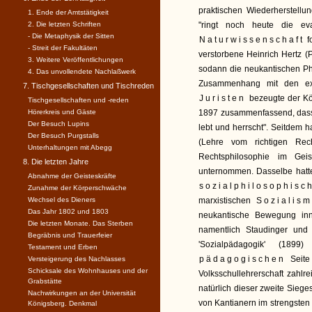
praktischen Wiederherstellu
1. Ende der Amtstätigkeit
2. Die letzten Schriften
"ringt noch heute die ev
- Die Metaphysik der Sitten
Naturwissenschaft
f
- Streit der Fakultäten
verstorbene Heinrich Hertz 
3. Weitere Veröffentlichungen
sodann die neukantischen Ph
4. Das unvollendete Nachlaßwerk
Zusammenhang mit den ex
7. Tischgesellschaften und Tischreden
Juristen
bezeugte der Kö
Tischgesellschaften und -reden
Hörerkreis und Gäste
1897 zusammenfassend, dass 
Der Besuch Lupins
lebt und herrscht". Seitdem
Der Besuch Purgstalls
(Lehre vom richtigen Rec
Unterhaltungen mit Abegg
Rechtsphilosophie im Gei
8. Die letzten Jahre
unternommen. Dasselbe hatte 
Abnahme der Geisteskräfte
sozialphilosophisc
Zunahme der Körperschwäche
Wechsel des Dieners
marxistischen
Sozialis
Das Jahr 1802 und 1803
neukantische Bewegung inn
Die letzten Monate. Das Sterben
namentlich Staudinger und 
Begräbnis und Trauerfeier
'Sozialpädagogik' (189
Testament und Erben
pädagogischen
Seite
Versteigerung des Nachlasses
Schicksale des Wohnhauses und der
Volksschullehrerschaft zahl
Grabstätte
natürlich dieser zweite Siege
Nachwirkungen an der Universität
von Kantianern im strengsten 
Königsberg. Denkmal