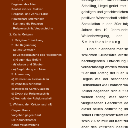
theologischen Rationalismus
Beginnendes Altern
Schelling, Hegel geriet trot
Konflikt mit der Reaktion
geistigen und geschichtliche
Religions- und Zensur-Edikt
positiven Wissenschaft schließ
Reaktionäre Strömungen
- Kant und die Reaktion
Spekulation in den 30er fol
- Religionsschrift, Vorgeschichte
Jahren des 19. Jahrhunde
2. Kants Religion
Wellenbewegung, der 
1. Religiöse Entwicklung
Selbstbesinnung
.
2. Die Begründung
Und nun erinnerte man si
- a) Das Gewissen
- b) Geringschätzung des Historischen
schlichten Grundsätze ernst
- c) Gegen das Gefühl
nachfolgenden Entwicklung
- d) Wissen und Glauben
vernachlässigt worden waren
- e) Begründung auf Moral
50er und Anfang der 60er J
3. Anwendung
Hegels wie der besonnene
a) Christentum, Person Jesu
b) Verhältnis zur Kirche
Herbartianer wie Drobisch wa
c) Zweifel an Kants Glauben
Zöllner begannen, sich auf 
d) Zweck der Religionsschrift
werden anfing, wies nachd
e) Methode der Religionsschrift
vielgelesenen Geschichte d
3. Wirkung der Religionsschrift
dieser neuen Zeitrichtung i
Gegner Kants
seiner Erstlingsschrift 'Kant 
Vorgehen gegen Kant
Die Kabinettsorder
schloß: Also muß auf Kant z
Kants Verantwortung
aber des kritischen Ideali