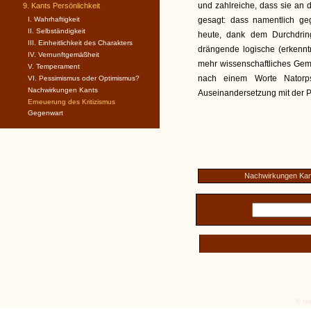
und zahlreiche, dass sie an d
9. Kants Persönlichkeit
I. Wahrhaftigkeit
gesagt: dass namentlich ge
II. Selbständigkeit
heute, dank dem Durchdring
III. Einheitlichkeit des Charakters
drängende logische (erkenntn
IV. Vernunftgemäßheit
mehr wissenschaftliches Gem
V. Temperament
nach einem Worte Natorps,
VI. Pessimismus oder Optimismus?
Nachwirkungen Kants
Auseinandersetzung mit der Ph
Erneuerung des Kritizismus
Gegenwart
Nachwirkungen Kan
© tex