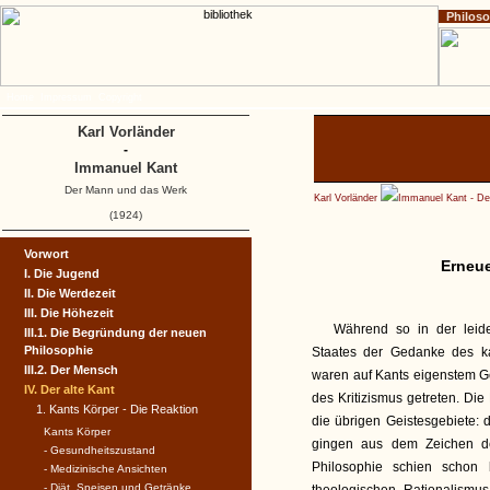
Philos
Home
Impressum
Copyright
Karl Vorländer
-
Immanuel Kant
Der Mann und das Werk
Karl Vorländer
Immanuel Kant - D
(1924)
Vorwort
Erneue
I. Die Jugend
II. Die Werdezeit
III. Die Höhezeit
Während so in der leid
III.1. Die Begründung der neuen
Philosophie
Staates der Gedanke des ka
III.2. Der Mensch
waren auf Kants eigenstem Ge
IV. Der alte Kant
des Kritizismus getreten. Di
1. Kants Körper - Die Reaktion
die übrigen Geistesgebiete: d
Kants Körper
gingen aus dem Zeichen de
- Gesundheitszustand
Philosophie schien schon
- Medizinische Ansichten
- Diät, Speisen und Getränke