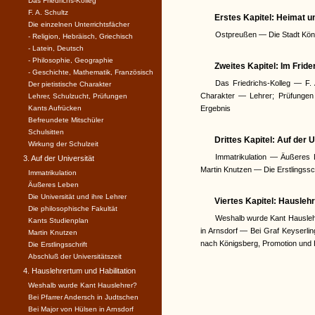
Das Friedrichs-Kolleg
F. A. Schultz
Erstes Kapitel: Heimat u
Die einzelnen Unterrichtsfächer
Ostpreußen — Die Stadt Köni
- Religion, Hebräisch, Griechisch
- Latein, Deutsch
- Philosophie, Geographie
Zweites Kapitel: Im Fri
- Geschichte, Mathematik, Französisch
Das Friedrichs-Kolleg — F. 
Der pietistische Charakter
Charakter — Lehrer; Prüfungen
Lehrer, Schulzucht, Prüfungen
Kants Aufrücken
Ergebnis
Befreundete Mitschüler
Schulsitten
Drittes Kapitel: Auf der
Wirkung der Schulzeit
Immatrikulation — Äußeres 
3. Auf der Universität
Martin Knutzen — Die Erstlingssch
Immatrikulation
Äußeres Leben
Die Universität und ihre Lehrer
Viertes Kapitel: Hauslehr
Die philosophische Fakultät
Weshalb wurde Kant Hausleh
Kants Studienplan
in Arnsdorf — Bei Graf Keyserl
Martin Knutzen
nach Königsberg, Promotion und H
Die Erstlingsschrift
Abschluß der Universitätszeit
4. Hauslehrertum und Habilitation
Weshalb wurde Kant Hauslehrer?
Bei Pfarrer Andersch in Judtschen
Bei Major von Hülsen in Arnsdorf