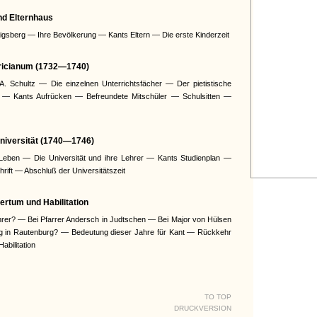
nd Elternhaus
gsberg — Ihre Bevölkerung — Kants Eltern — Die erste Kinderzeit
dericianum (1732—1740)
A. Schultz — Die einzelnen Unterrichtsfächer — Der pietistische
 — Kants Aufrücken — Befreundete Mitschüler — Schulsitten —
 Universität (1740—1746)
Leben — Die Universität und ihre Lehrer — Kants Studienplan —
rift — Abschluß der Universitätszeit
ertum und Habilitation
rer? — Bei Pfarrer Andersch in Judtschen — Bei Major von Hülsen
ing in Rautenburg? — Bedeutung dieser Jahre für Kant — Rückkehr
abilitation
TO TOP
DRUCKVERSION