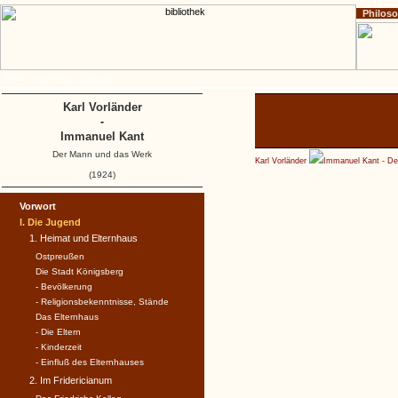
Philos
Home
Impressum
Copyright
Karl Vorländer
-
Immanuel Kant
Der Mann und das Werk
Karl Vorländer
Immanuel Kant - D
(1924)
Vorwort
I. Die Jugend
1. Heimat und Elternhaus
Ostpreußen
Die Stadt Königsberg
- Bevölkerung
- Religionsbekenntnisse, Stände
Das Elternhaus
- Die Eltern
- Kinderzeit
- Einfluß des Elternhauses
2. Im Fridericianum