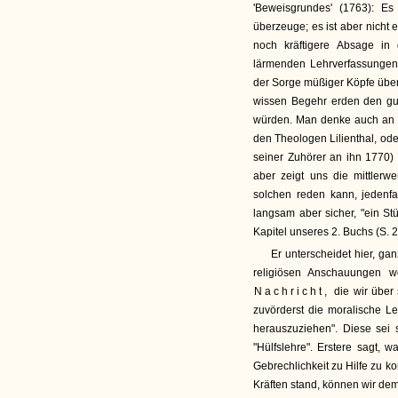
'Beweisgrundes' (1763): E
überzeuge; es ist aber nicht
noch kräftigere Absage in 
lärmenden Lehrverfassungen
der Sorge müßiger Köpfe über
wissen Begehr erden den gut
würden. Man denke auch an s
den Theologen Lilienthal, ode
seiner Zuhörer an ihn 1770)
aber zeigt uns die mittler
solchen reden kann, jedenfa
langsam aber sicher, "ein S
Kapitel unseres 2. Buchs (S. 
Er unterscheidet hier, gan
religiösen Anschauungen we
Nachricht,
die wir über
zuvörderst die moralische L
herauszuziehen". Diese sei s
"Hülfslehre". Erstere sagt, w
Gebrechlichkeit zu Hilfe zu 
Kräften stand, können wir dem