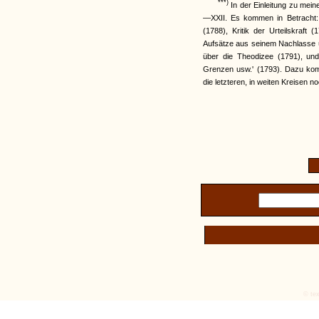
***)
In der Einleitung zu meine
—XXII. Es kommen in Betracht: K
(1788), Kritik der Urteilskraft
Aufsätze aus seinem Nachlasse
über die Theodizee (1791), und 
Grenzen usw.' (1793). Dazu kom
die letzteren, in weiten Kreisen 
© tex