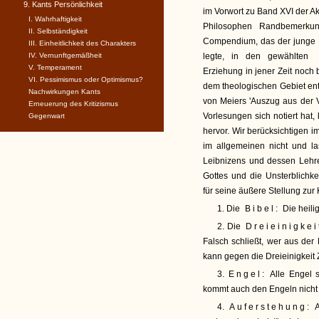
9. Kants Persönlichkeit
im Vorwort zu Band XVI der A
I. Wahrhaftigkeit
Philosophen Randbemerku
II. Selbständigkeit
Compendium, das der junge 
III. Einheitlichkeit des Charakters
IV. Vernunftgemäßheit
legte, in den gewählten
B
V. Temperament
Erziehung in jener Zeit noch be
VI. Pessimismus oder Optimismus?
dem theologischen Gebiet en
Nachwirkungen Kants
von Meiers 'Auszug aus der 
Erneuerung des Kritizismus
Vorlesungen sich notiert hat
Gegenwart
hervor. Wir berücksichtigen 
im allgemeinen nicht und la
Leibnizens und dessen Lehre
Gottes und die Unsterblichk
für seine äußere Stellung zur 
1. Die
Bibel:
Die heilig
2. Die
Dreieinigkei
Falsch schließt, wer aus der 
kann gegen die Dreieinigkeit 
3.
Engel:
Alle Engel s
kommt auch den Engeln nicht 
4.
Auferstehung:
A