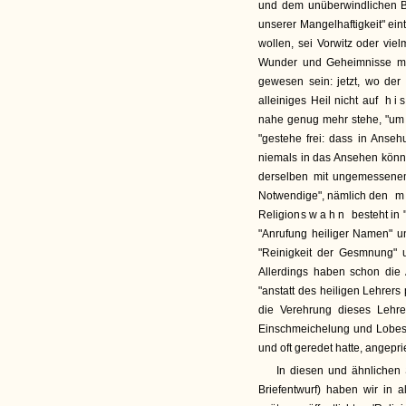
und dem unüberwindlichen B
unserer Mangelhaftigkeit" ein
wollen, sei Vorwitz oder vie
Wunder und Geheimnisse mög
gewesen sein: jetzt, wo der
alleiniges Heil nicht auf
his
nahe genug mehr stehe, "um 
"gestehe frei: dass in Anse
niemals in das Ansehen könne
derselben mit ungemessenem
Notwendige", nämlich den
m
Religion
swahn
besteht in
"Anrufung heiliger Namen" u
"Reinigkeit der Gesmnung" 
Allerdings haben schon die 
"anstatt des heiligen Lehrers
die Verehrung dieses Lehr
Einschmeichelung und Lobes
und oft geredet hatte, angepri
In diesen und ähnlichen 
Briefentwurf) haben wir in 