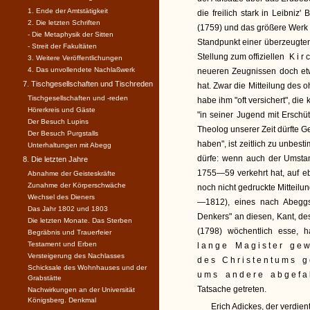
1. Ende der Amtstätigkeit
die freilich stark in Leibn
2. Die letzten Schriften
(1759) und das größere Werk
- Die Metaphysik der Sitten
Standpunkt einer überzeugten 
- Streit der Fakultäten
Stellung zum offiziellen
Kir
3. Weitere Veröffentlichungen
4. Das unvollendete Nachlaßwerk
neueren Zeugnissen doch e
7. Tischgesellschaften und Tischreden
hat. Zwar die Mitteilung des
Tischgesellschaften und -reden
habe ihm "oft versichert", die
Hörerkreis und Gäste
"in seiner Jugend mit Ersch
Der Besuch Lupins
Theolog unserer Zeit dürfte G
Der Besuch Purgstalls
haben", ist zeitlich zu unbes
Unterhaltungen mit Abegg
dürfe: wenn auch der Umstan
8. Die letzten Jahre
1755—59 verkehrt hat, auf ebe
Abnahme der Geisteskräfte
Zunahme der Körperschwäche
noch nicht gedruckte Mitteil
Wechsel des Dieners
—1812), eines nach Abeggs
Das Jahr 1802 und 1803
Denkers" an diesen, Kant, de
Die letzten Monate. Das Sterben
(1798) wöchentlich esse, h
Begräbnis und Trauerfeier
Testament und Erben
lange Magister ge
Versteigerung des Nachlasses
des Christentums g
Schicksale des Wohnhauses und der
ums andere abgefa
Grabstätte
Tatsache getreten.
Nachwirkungen an der Universität
Königsberg. Denkmal
Erich Adickes, der verdie