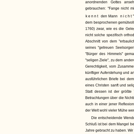
anordnenden Gottes anse
gebrauchen: "Fange nicht m
kennt
den Mann
nicht
dem besprochenen gemütvolle
1760) zwar, wie es die Gele
nicht solche spezifisch ortho
Abschnitt von dem "erbauli
seines "getreuen Seelsorge
"Bürger des Himmels" gemac
"seligen Ziele", zu dem ander
Gerechtigkeit, vom Zusamme
künftiger Auferstehung und 
ausführlichen Briefe bei dem
eines Christen sanft und seli
Statt dessen ist der größte
Betrachtungen über die Nichti
auch in einer jener Reflexion
der Welt wohl vieler Mühe wer
Die entscheidende Wendu
Schluß ist bei dem Mangel be
Jahre gebracht zu haben. Wir