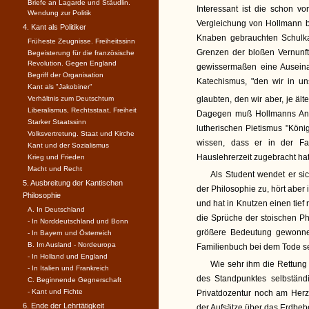
Briefe an Lagarde und Stäudlin.
Interessant ist die schon 
Wendung zur Politik
Vergleichung von Hollmann b
4. Kant als Politiker
Knaben gebrauchten Schulka
Früheste Zeugnisse. Freiheitssinn
Grenzen der bloßen Vernunft
Begeisterung für die französische
Revolution. Gegen England
gewissermaßen eine Auseina
Begriff der Organisation
Katechismus, "den wir in un
Kant als "Jakobiner"
Verhältnis zum Deutschtum
glaubten, den wir aber, je äl
Liberalismus, Rechtsstaat, Freiheit
Dagegen muß Hollmanns Anna
Starker Staatssinn
lutherischen Pietismus "Köni
Volksvertretung. Staat und Kirche
wissen, dass er in der Fam
Kant und der Sozialismus
Hauslehrerzeit zugebracht hat
Krieg und Frieden
Macht und Recht
Als Student wendet er si
5. Ausbreitung der Kantischen
der Philosophie zu, hört aber
Philosophie
und hat in Knutzen einen tief
A. In Deutschland
die Sprüche der stoischen P
- In Norddeutschland und Bonn
größere Bedeutung gewonnen
- In Bayern und Österreich
B. Im Ausland - Nordeuropa
Familienbuch bei dem Tode sei
- In Holland und England
Wie sehr ihm die Rettung
- In Italien und Frankreich
des Standpunktes selbständ
C. Beginnende Gegnerschaft
- Kant und Fichte
Privatdozentur noch am Her
6. Ende der Lehrtätigkeit
der Aufsätze über das Erdbeb