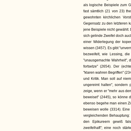
als logische Beispiele zum 
fast sämtlich (21 von 23) t
gewohnten kirchlichen Vorst
Gegensatz zu den letzteren k
jene Beispiele nicht gewählt.
sich gelinde Zweifel doch auch
einer Widerlegung der koper
wissen (3457). Es gibt "unverm
bezweifelt, wie Lessing, die
"unausgemachte Wahrheit", 
fortsetze" (2654). Der (ech
"klaren wahren Begriffen" (23
und Kritik. Man soll auf nie
ungereimt halten", sondern 
zeige, wenn er "mehr aus de
beweiset" (2445), so könne de
ebenso begehe man einen Zirk
beweisen wolle (3314). Eine 
vergleichenden Behauptung: "
den Epikureern gewiß fals
zweifelhaft"; eine noch stä