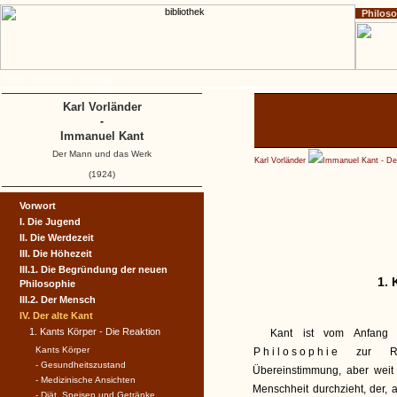
Philos
Home
Impressum
Copyright
Karl Vorländer
-
Immanuel Kant
Der Mann und das Werk
Karl Vorländer
Immanuel Kant - D
(1924)
Vorwort
I. Die Jugend
II. Die Werdezeit
III. Die Höhezeit
III.1. Die Begründung der neuen
1. 
Philosophie
III.2. Der Mensch
IV. Der alte Kant
1. Kants Körper - Die Reaktion
Kant ist vom Anfang s
Kants Körper
Philosophie
zur
Re
- Gesundheitszustand
Übereinstimmung, aber weit
- Medizinische Ansichten
Menschheit durchzieht, der,
- Diät, Speisen und Getränke