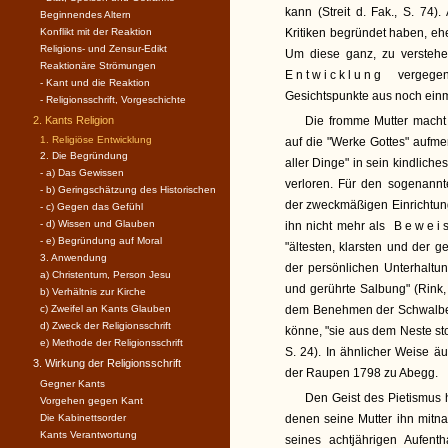
kann (Streit d. Fak., S. 74)
Beginnendes Altern
Konflikt mit der Reaktion
Kritiken begründet haben, ehe
Religions- und Zensur-Edikt
Um diese ganz, zu verstehe
Reaktionäre Strömungen
Entwicklung
vergegen
- Kant und die Reaktion
Gesichtspunkte aus noch einm
- Religionsschrift, Vorgeschichte
2. Kants Religion
Die fromme Mutter macht
1. Religiöse Entwicklung
auf die "Werke Gottes" aufme
2. Die Begründung
aller Dinge" in sein kindlic
- a) Das Gewissen
verloren. Für den sogenannt
- b) Geringschätzung des Historischen
der zweckmäßigen Einrichtung d
- c) Gegen das Gefühl
- d) Wissen und Glauben
ihn nicht mehr als
Bewei
- e) Begründung auf Moral
"ältesten, klarsten und der
3. Anwendung
der persönlichen Unterhaltu
a) Christentum, Person Jesu
und gerührte Salbung" (Rink, 
b) Verhältnis zur Kirche
c) Zweifel an Kants Glauben
dem Benehmen der Schwalbe g
d) Zweck der Religionsschrift
könne, "sie aus dem Neste st
e) Methode der Religionsschrift
S. 24). In ähnlicher Weise 
3. Wirkung der Religionsschrift
der Raupen 1798 zu Abegg.
Gegner Kants
Den Geist des Pietismus h
Vorgehen gegen Kant
Die Kabinettsorder
denen seine Mutter ihn mitn
Kants Verantwortung
seines achtjährigen Aufent