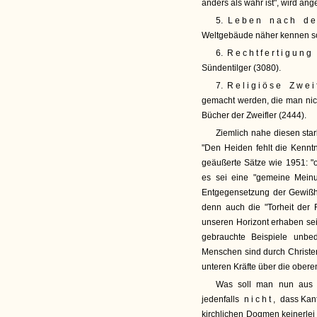
anders als wahr ist", wird ang
5.
Leben nach d
Weltgebäude näher kennen sol
6.
Rechtfertigung
Sündentilger (3080).
7.
Religiöse Zwei
gemacht werden, die man nich
Bücher der Zweifler (2444).
Ziemlich nahe diesen sta
"Den Heiden fehlt die Kenntn
geäußerte Sätze wie 1951: "o
es sei eine "gemeine Mein
Entgegensetzung der Gewißhe
denn auch die "Torheit der F
unseren Horizont erhaben sei"
gebrauchte Beispiele unbed
Menschen sind durch Christen
unteren Kräfte über die obere
Was soll man nun aus d
jedenfalls
nicht,
dass Kant
kirchlichen Dogmen keinerlei