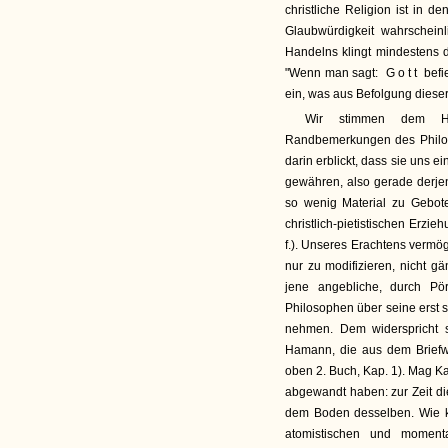
christliche Religion ist in 
Glaubwürdigkeit wahrscheinl
Handelns klingt mindestens d
"Wenn man sagt:
Gott
befi
ein, was aus Befolgung dieser B
Wir stimmen dem He
Randbemerkungen des Philos
darin erblickt, dass sie uns 
gewähren, also gerade derjen
so wenig Material zu Gebote 
christlich-pietistischen Erzie
f.). Unseres Erachtens vermög
nur zu modifizieren, nicht 
jene angebliche, durch Pör
Philosophen über seine erst s
nehmen. Dem widerspricht s
Hamann, die aus dem Briefwe
oben 2. Buch, Kap. 1). Mag Ka
abgewandt haben: zur Zeit di
dem Boden desselben. Wie kö
atomistischen und momenta