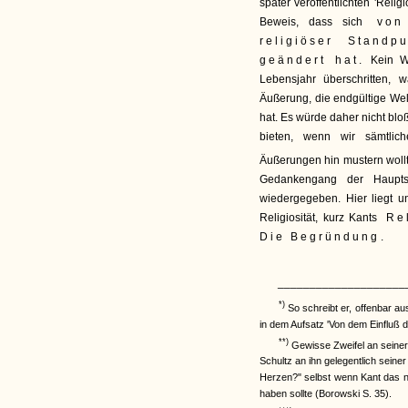
später veröffentlichten 'Reli
Beweis, dass sich
von 
religiöser Stand
geändert hat.
Kein Wu
Lebensjahr überschritten, 
Äußerung, die endgültige We
hat. Es würde daher nicht blo
bieten, wenn wir sämtlich
Äußerungen hin mustern wollt
Gedankengang der Haupts
wiedergegeben. Hier liegt 
Religiosität, kurz Kants
Rel
Die Begründung
.
____________________
*)
So schreibt er, offenbar au
in dem Aufsatz 'Von dem Einfluß 
**)
Gewisse Zweifel an seiner 
Schultz an ihn gelegentlich sein
Herzen?" selbst wenn Kant das n
haben sollte (Borowski S. 35).