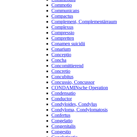
Commotio
Communicans
Compactus
Complement, Complementärraum
Complexus
Compressio
Compretten
Conamen suicidii
Conarium
Conceptio
Concha
Concomittierend
Concretio
Concubitus
Concussio, Concussor
CONDAMINsche Operation
Condensatio
Conductor
Condyloides, Condylus
Condyloma, Condylomatosis
Confertus
Congelatio
Congenitalis
Congestio