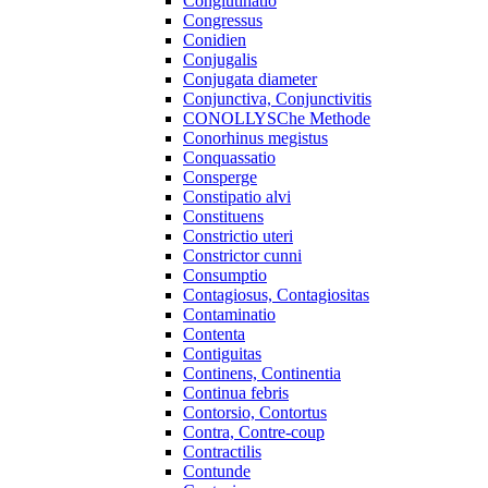
Conglutinatio
Congressus
Conidien
Conjugalis
Conjugata diameter
Conjunctiva, Conjunctivitis
CONOLLYSChe Methode
Conorhinus megistus
Conquassatio
Consperge
Constipatio alvi
Constituens
Constrictio uteri
Constrictor cunni
Consumptio
Contagiosus, Contagiositas
Contaminatio
Contenta
Contiguitas
Continens, Continentia
Continua febris
Contorsio, Contortus
Contra, Contre-coup
Contractilis
Contunde