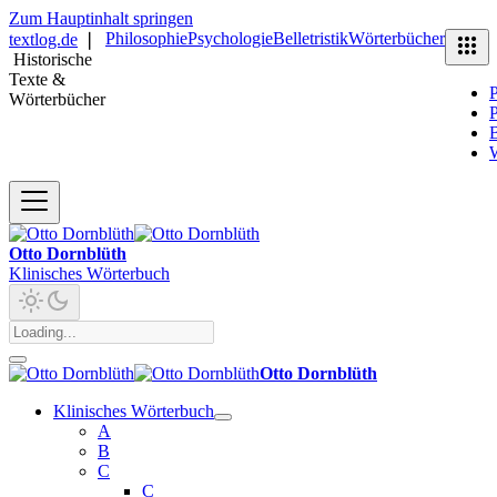
Zum Hauptinhalt springen
Philosophie
Psychologie
Belletristik
Wörterbücher
textlog.de
❘
Historische
Texte &
P
Wörterbücher
P
B
Otto Dornblüth
Klinisches Wörterbuch
Otto Dornblüth
Klinisches Wörterbuch
A
B
C
C