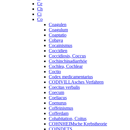
Ce
Ch
Ci
Co
Coagulen
Coagulum
Coaptatio
Cobaya
Cocainismus
Coccidien
Coccidiosis, Coccus
Cochinchinadiarrhöe
Cochlea, Cochlear
Coctio
Codex medicamentarius
CODIVILLAsches Verfahren
Coecitas verbalis
Coecum
Coeliacus
Coenurus
Coffeinismus
Cofferdam
Cohabitation, Coitus
COHNHEIMsche Krebstheorie
COINDETS