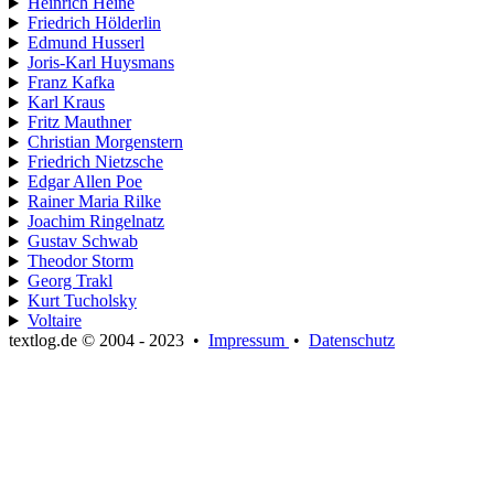
Heinrich Heine
Friedrich Hölderlin
Edmund Husserl
Joris-Karl Huysmans
Franz Kafka
Karl Kraus
Fritz Mauthner
Christian Morgenstern
Friedrich Nietzsche
Edgar Allen Poe
Rainer Maria Rilke
Joachim Ringelnatz
Gustav Schwab
Theodor Storm
Georg Trakl
Kurt Tucholsky
Voltaire
textlog.de © 2004 - 2023
•
Impressum
•
Datenschutz