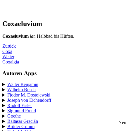
Coxaeluvium
Coxaeluvium
lat
. Halbbad bis Hüften.
Zurück
Coxa
Weiter
Coxalgia
Autoren-Apps
Walter Benjamin
Wilhelm Busch
Fjodor M. Dostojewski
Joseph von Eichendorff
Rudolf Eisler
Sigmund Freud
Goethe
Baltasar Gracián
Neu
Brüder Grimm