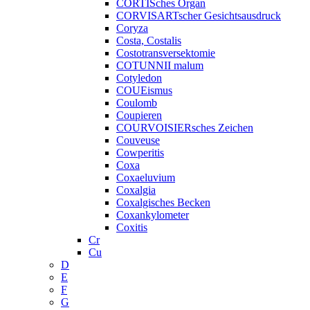
CORTISches Organ
CORVISARTscher Gesichtsausdruck
Coryza
Costa, Costalis
Costotransversektomie
COTUNNII malum
Cotyledon
COUEismus
Coulomb
Coupieren
COURVOISIERsches Zeichen
Couveuse
Cowperitis
Coxa
Coxaeluvium
Coxalgia
Coxalgisches Becken
Coxankylometer
Coxitis
Cr
Cu
D
E
F
G