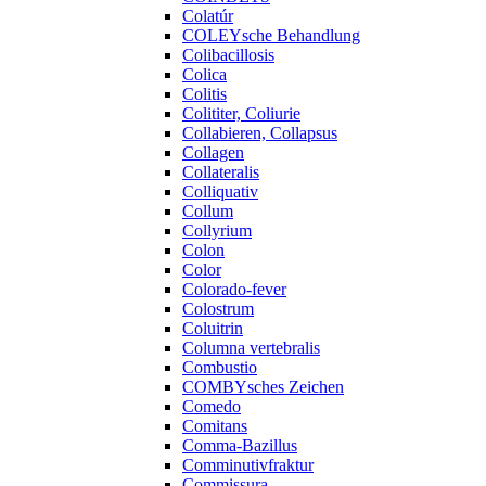
Colatúr
COLEYsche Behandlung
Colibacillosis
Colica
Colitis
Colititer, Coliurie
Collabieren, Collapsus
Collagen
Collateralis
Colliquativ
Collum
Collyrium
Colon
Color
Colorado-fever
Colostrum
Coluitrin
Columna vertebralis
Combustio
COMBYsches Zeichen
Comedo
Comitans
Comma-Bazillus
Comminutivfraktur
Commissura