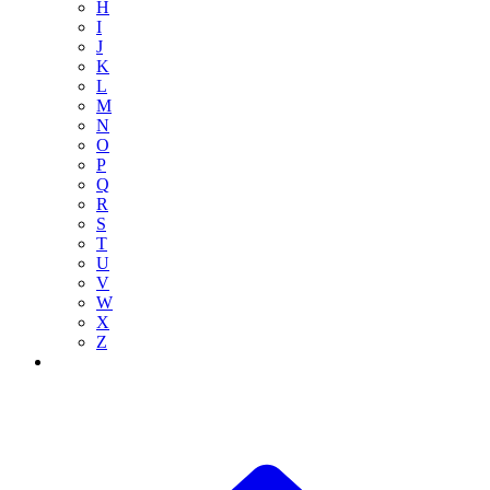
H
I
J
K
L
M
N
O
P
Q
R
S
T
U
V
W
X
Z