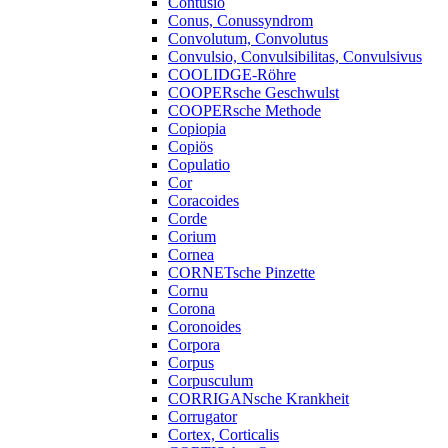
Contusio
Conus, Conussyndrom
Convolutum, Convolutus
Convulsio, Convulsibilitas, Convulsivus
COOLIDGE-Röhre
COOPERsche Geschwulst
COOPERsche Methode
Copiopia
Copiös
Copulatio
Cor
Coracoides
Corde
Corium
Cornea
CORNETsche Pinzette
Cornu
Corona
Coronoides
Corpora
Corpus
Corpusculum
CORRIGANsche Krankheit
Corrugator
Cortex, Corticalis