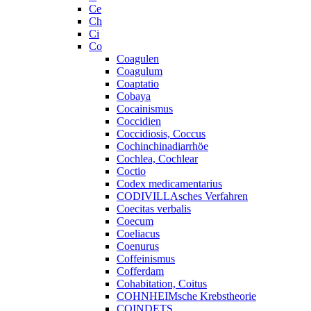
Ce
Ch
Ci
Co
Coagulen
Coagulum
Coaptatio
Cobaya
Cocainismus
Coccidien
Coccidiosis, Coccus
Cochinchinadiarrhöe
Cochlea, Cochlear
Coctio
Codex medicamentarius
CODIVILLAsches Verfahren
Coecitas verbalis
Coecum
Coeliacus
Coenurus
Coffeinismus
Cofferdam
Cohabitation, Coitus
COHNHEIMsche Krebstheorie
COINDETS