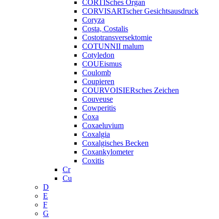
CORTISches Organ
CORVISARTscher Gesichtsausdruck
Coryza
Costa, Costalis
Costotransversektomie
COTUNNII malum
Cotyledon
COUEismus
Coulomb
Coupieren
COURVOISIERsches Zeichen
Couveuse
Cowperitis
Coxa
Coxaeluvium
Coxalgia
Coxalgisches Becken
Coxankylometer
Coxitis
Cr
Cu
D
E
F
G