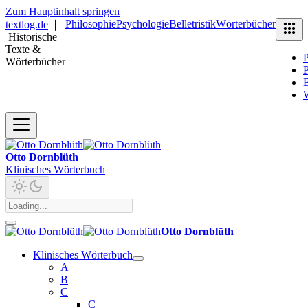
Zum Hauptinhalt springen
Philosophie
Psychologie
Belletristik
Wörterbücher
textlog.de
❘
Historische
Texte &
P
Wörterbücher
P
B
Otto Dornblüth
Klinisches Wörterbuch
Otto Dornblüth
Klinisches Wörterbuch
A
B
C
C