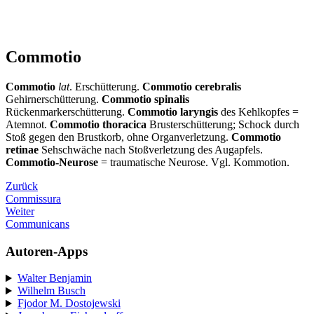
Commotio
Commotio
lat
. Erschütterung.
Commotio cerebralis
Gehirnerschütterung.
Commotio spinalis
Rückenmarkerschütterung.
Commotio laryngis
des Kehlkopfes =
Atemnot.
Commotio thoracica
Brusterschütterung; Schock durch
Stoß gegen den Brustkorb, ohne Organverletzung.
Commotio
retinae
Sehschwäche nach Stoßverletzung des Augapfels.
Commotio-Neurose
= traumatische Neurose. Vgl. Kommotion.
Zurück
Commissura
Weiter
Communicans
Autoren-Apps
Walter Benjamin
Wilhelm Busch
Fjodor M. Dostojewski