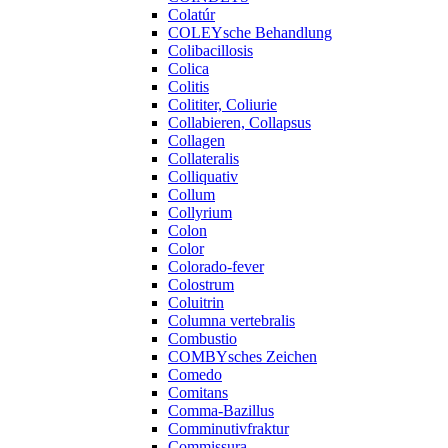
Colatúr
COLEYsche Behandlung
Colibacillosis
Colica
Colitis
Colititer, Coliurie
Collabieren, Collapsus
Collagen
Collateralis
Colliquativ
Collum
Collyrium
Colon
Color
Colorado-fever
Colostrum
Coluitrin
Columna vertebralis
Combustio
COMBYsches Zeichen
Comedo
Comitans
Comma-Bazillus
Comminutivfraktur
Commissura