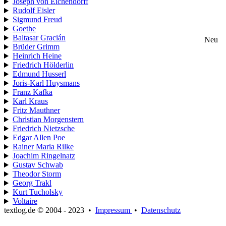
Joseph von Eichendorff
Rudolf Eisler
Sigmund Freud
Goethe
Baltasar Gracián
Neu
Brüder Grimm
Heinrich Heine
Friedrich Hölderlin
Edmund Husserl
Joris-Karl Huysmans
Franz Kafka
Karl Kraus
Fritz Mauthner
Christian Morgenstern
Friedrich Nietzsche
Edgar Allen Poe
Rainer Maria Rilke
Joachim Ringelnatz
Gustav Schwab
Theodor Storm
Georg Trakl
Kurt Tucholsky
Voltaire
textlog.de © 2004 - 2023
•
Impressum
•
Datenschutz