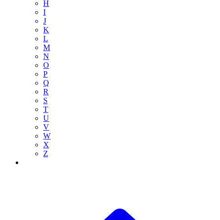
H
I
J
K
L
M
N
O
P
Q
R
S
T
U
V
W
X
Z