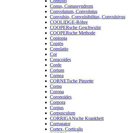
Contusio
Conus, Conussyndrom
Convolutum, Convolutus
Convulsio, Convulsibilitas, Convulsivus
COOLIDGE-Röhre
COOPERsche Geschwulst
COOPERsche Methode
Copiopia
Copiös
Copulatio
Cor
Coracoides
Corde
Corium
Cornea
CORNETsche Pinzette
Cornu
Corona
Coronoides
Corpora
Corpus
Corpusculum
CORRIGANsche Krankheit
Corrugator
Cortex, Corticalis