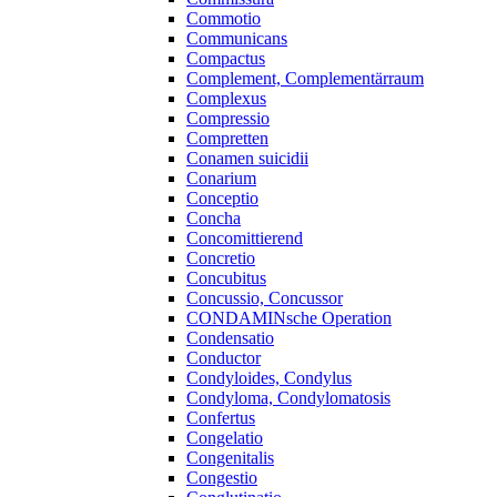
Commotio
Communicans
Compactus
Complement, Complementärraum
Complexus
Compressio
Compretten
Conamen suicidii
Conarium
Conceptio
Concha
Concomittierend
Concretio
Concubitus
Concussio, Concussor
CONDAMINsche Operation
Condensatio
Conductor
Condyloides, Condylus
Condyloma, Condylomatosis
Confertus
Congelatio
Congenitalis
Congestio