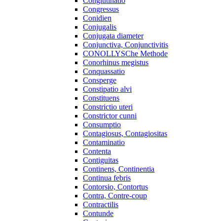
Conglutinatio
Congressus
Conidien
Conjugalis
Conjugata diameter
Conjunctiva, Conjunctivitis
CONOLLYSChe Methode
Conorhinus megistus
Conquassatio
Consperge
Constipatio alvi
Constituens
Constrictio uteri
Constrictor cunni
Consumptio
Contagiosus, Contagiositas
Contaminatio
Contenta
Contiguitas
Continens, Continentia
Continua febris
Contorsio, Contortus
Contra, Contre-coup
Contractilis
Contunde