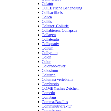
Colatúr
COLEYsche Behandlung
Colibacillosis
Colica
Colitis
Colititer, Coliurie
Collabieren, Collapsus
Collagen
Collateralis
Colliquativ
Collum
Collyrium
Colon
Color
Colorado-fever
Colostrum
Coluitrin
Columna vertebralis
Combustio
COMBYsches Zeichen
Comedo
Comitans
Comma-Bazillus
Comminutivfraktur
Commissura