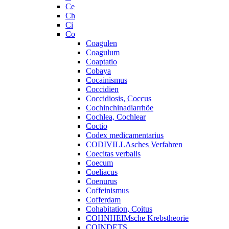
Ce
Ch
Ci
Co
Coagulen
Coagulum
Coaptatio
Cobaya
Cocainismus
Coccidien
Coccidiosis, Coccus
Cochinchinadiarrhöe
Cochlea, Cochlear
Coctio
Codex medicamentarius
CODIVILLAsches Verfahren
Coecitas verbalis
Coecum
Coeliacus
Coenurus
Coffeinismus
Cofferdam
Cohabitation, Coitus
COHNHEIMsche Krebstheorie
COINDETS