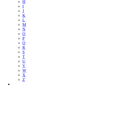
H
I
J
K
L
M
N
O
P
Q
R
S
T
U
V
W
X
Z