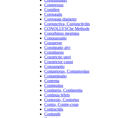
Conglutinatio
Congressus
Conidien
Conjugalis
Conjugata diameter
Conjunctiva, Conjunctivitis
CONOLLYSChe Methode
Conorhinus megistus
Conquassatio
Consperge
Constipatio alvi
Constituens
Constrictio uteri
Constrictor cunni
Consumptio
Contagiosus, Contagiositas
Contaminatio
Contenta
Contiguitas
Continens, Continentia
Continua febris
Contorsio, Contortus
Contra, Contre-coup
Contractilis
Contunde