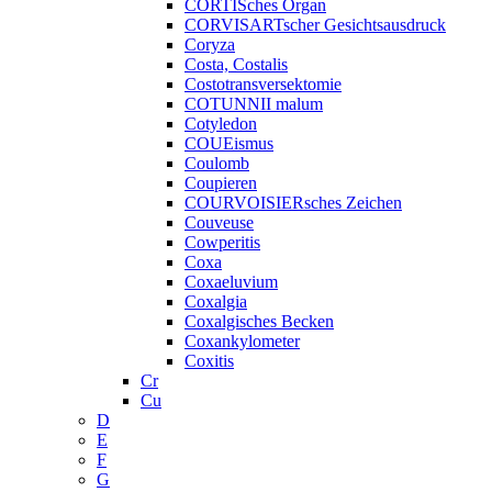
CORTISches Organ
CORVISARTscher Gesichtsausdruck
Coryza
Costa, Costalis
Costotransversektomie
COTUNNII malum
Cotyledon
COUEismus
Coulomb
Coupieren
COURVOISIERsches Zeichen
Couveuse
Cowperitis
Coxa
Coxaeluvium
Coxalgia
Coxalgisches Becken
Coxankylometer
Coxitis
Cr
Cu
D
E
F
G