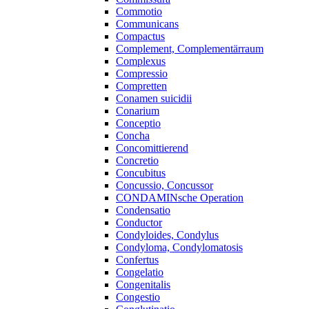
Commotio
Communicans
Compactus
Complement, Complementärraum
Complexus
Compressio
Compretten
Conamen suicidii
Conarium
Conceptio
Concha
Concomittierend
Concretio
Concubitus
Concussio, Concussor
CONDAMINsche Operation
Condensatio
Conductor
Condyloides, Condylus
Condyloma, Condylomatosis
Confertus
Congelatio
Congenitalis
Congestio