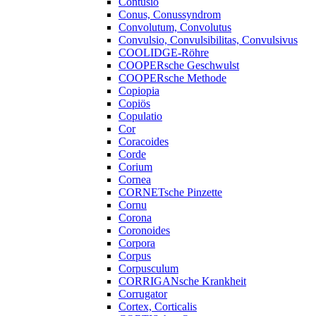
Contusio
Conus, Conussyndrom
Convolutum, Convolutus
Convulsio, Convulsibilitas, Convulsivus
COOLIDGE-Röhre
COOPERsche Geschwulst
COOPERsche Methode
Copiopia
Copiös
Copulatio
Cor
Coracoides
Corde
Corium
Cornea
CORNETsche Pinzette
Cornu
Corona
Coronoides
Corpora
Corpus
Corpusculum
CORRIGANsche Krankheit
Corrugator
Cortex, Corticalis