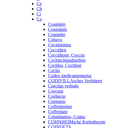
Ce
Ch
Ci
Co
Coagulen
Coagulum
Coaptatio
Cobaya
Cocainismus
Coccidien
Coccidiosis, Coccus
Cochinchinadiarrhöe
Cochlea, Cochlear
Coctio
Codex medicamentarius
CODIVILLAsches Verfahren
Coecitas verbalis
Coecum
Coeliacus
Coenurus
Coffeinismus
Cofferdam
Cohabitation, Coitus
COHNHEIMsche Krebstheorie
COINDETS