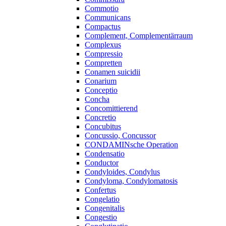
Commotio
Communicans
Compactus
Complement, Complementärraum
Complexus
Compressio
Compretten
Conamen suicidii
Conarium
Conceptio
Concha
Concomittierend
Concretio
Concubitus
Concussio, Concussor
CONDAMINsche Operation
Condensatio
Conductor
Condyloides, Condylus
Condyloma, Condylomatosis
Confertus
Congelatio
Congenitalis
Congestio