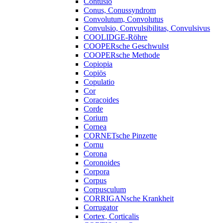
Contusio
Conus, Conussyndrom
Convolutum, Convolutus
Convulsio, Convulsibilitas, Convulsivus
COOLIDGE-Röhre
COOPERsche Geschwulst
COOPERsche Methode
Copiopia
Copiös
Copulatio
Cor
Coracoides
Corde
Corium
Cornea
CORNETsche Pinzette
Cornu
Corona
Coronoides
Corpora
Corpus
Corpusculum
CORRIGANsche Krankheit
Corrugator
Cortex, Corticalis