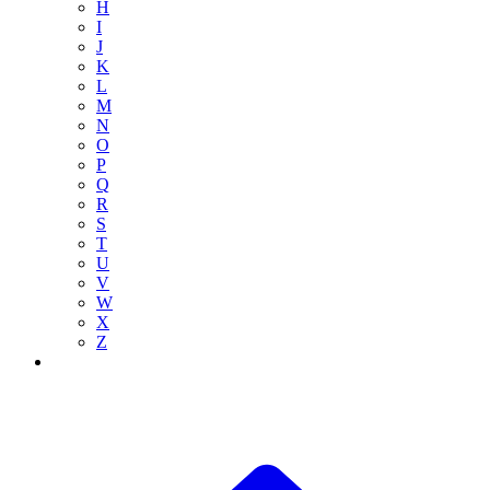
H
I
J
K
L
M
N
O
P
Q
R
S
T
U
V
W
X
Z