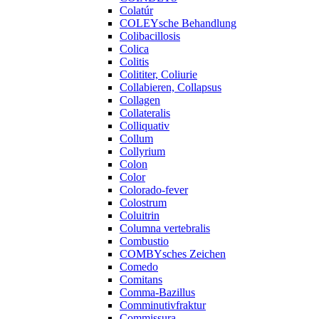
Colatúr
COLEYsche Behandlung
Colibacillosis
Colica
Colitis
Colititer, Coliurie
Collabieren, Collapsus
Collagen
Collateralis
Colliquativ
Collum
Collyrium
Colon
Color
Colorado-fever
Colostrum
Coluitrin
Columna vertebralis
Combustio
COMBYsches Zeichen
Comedo
Comitans
Comma-Bazillus
Comminutivfraktur
Commissura