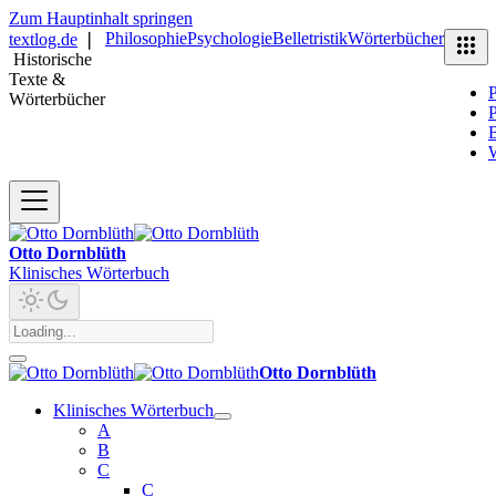
Zum Hauptinhalt springen
Philosophie
Psychologie
Belletristik
Wörterbücher
textlog.de
❘
Historische
Texte &
P
Wörterbücher
P
B
Otto Dornblüth
Klinisches Wörterbuch
Otto Dornblüth
Klinisches Wörterbuch
A
B
C
C