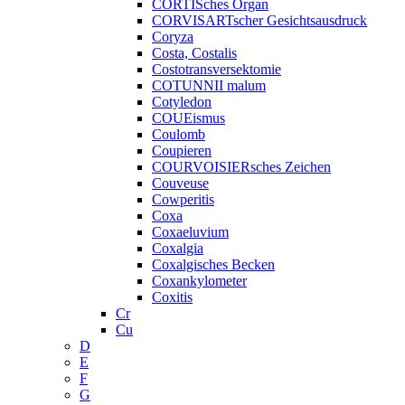
CORTISches Organ
CORVISARTscher Gesichtsausdruck
Coryza
Costa, Costalis
Costotransversektomie
COTUNNII malum
Cotyledon
COUEismus
Coulomb
Coupieren
COURVOISIERsches Zeichen
Couveuse
Cowperitis
Coxa
Coxaeluvium
Coxalgia
Coxalgisches Becken
Coxankylometer
Coxitis
Cr
Cu
D
E
F
G