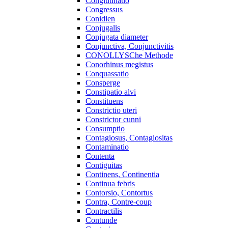
Conglutinatio
Congressus
Conidien
Conjugalis
Conjugata diameter
Conjunctiva, Conjunctivitis
CONOLLYSChe Methode
Conorhinus megistus
Conquassatio
Consperge
Constipatio alvi
Constituens
Constrictio uteri
Constrictor cunni
Consumptio
Contagiosus, Contagiositas
Contaminatio
Contenta
Contiguitas
Continens, Continentia
Continua febris
Contorsio, Contortus
Contra, Contre-coup
Contractilis
Contunde