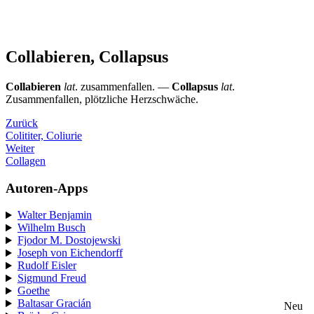
Collabieren, Collapsus
Collabieren
lat
. zusammenfallen. —
Collapsus
lat
.
Zusammenfallen, plötzliche Herzschwäche.
Zurück
Colititer, Coliurie
Weiter
Collagen
Autoren-Apps
Walter Benjamin
Wilhelm Busch
Fjodor M. Dostojewski
Joseph von Eichendorff
Rudolf Eisler
Sigmund Freud
Goethe
Baltasar Gracián
Neu