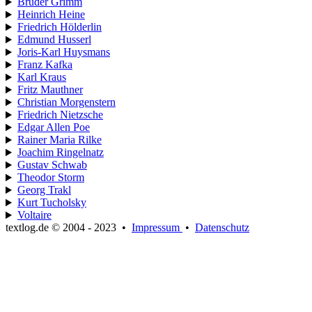
Brüder Grimm
Heinrich Heine
Friedrich Hölderlin
Edmund Husserl
Joris-Karl Huysmans
Franz Kafka
Karl Kraus
Fritz Mauthner
Christian Morgenstern
Friedrich Nietzsche
Edgar Allen Poe
Rainer Maria Rilke
Joachim Ringelnatz
Gustav Schwab
Theodor Storm
Georg Trakl
Kurt Tucholsky
Voltaire
textlog.de © 2004 - 2023
•
Impressum
•
Datenschutz