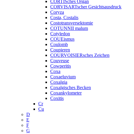
CORTISches Organ
CORVISARTscher Gesichtsausdruck
Coryza
Costa, Costalis
Costotransversektomie
COTUNNII malum
Cotyledon
COUEismus
Coulomb
Coupieren
COURVOISIERsches Zeichen
Couveuse
Cowperitis
Coxa
Coxaeluvium
Coxalgia
Coxalgisches Becken
Coxankylometer
Coxitis
Cr
Cu
D
E
F
G