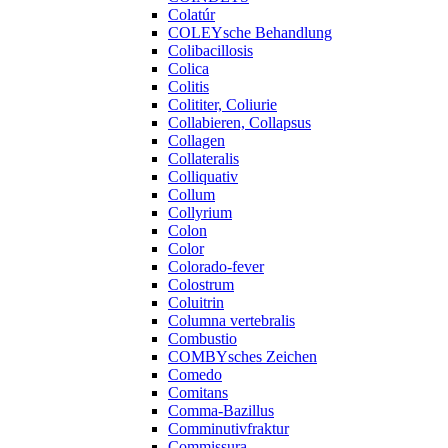
Colatúr
COLEYsche Behandlung
Colibacillosis
Colica
Colitis
Colititer, Coliurie
Collabieren, Collapsus
Collagen
Collateralis
Colliquativ
Collum
Collyrium
Colon
Color
Colorado-fever
Colostrum
Coluitrin
Columna vertebralis
Combustio
COMBYsches Zeichen
Comedo
Comitans
Comma-Bazillus
Comminutivfraktur
Commissura