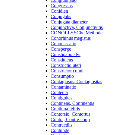
Conglutinatio
Congressus
Conidien
Conjugalis
Conjugata diameter
Conjunctiva, Conjunctivitis
CONOLLYSChe Methode
Conorhinus megistus
Conquassatio
Consperge
Constipatio alvi
Constituens
Constrictio uteri
Constrictor cunni
Consumptio
Contagiosus, Contagiositas
Contaminatio
Contenta
Contiguitas
Continens, Continentia
Continua febris
Contorsio, Contortus
Contra, Contre-coup
Contractilis
Contunde