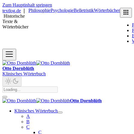
Zum Hauptinhalt springen
Philosophie
Psychologie
Belletristik
Wörterbücher
textlog.de
❘
Historische
Texte &
P
Wörterbücher
P
B
Otto Dornblüth
Klinisches Wörterbuch
Otto Dornblüth
Klinisches Wörterbuch
A
B
C
C