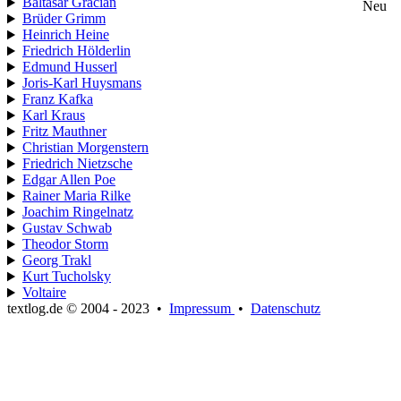
Baltasar Gracián
Neu
Brüder Grimm
Heinrich Heine
Friedrich Hölderlin
Edmund Husserl
Joris-Karl Huysmans
Franz Kafka
Karl Kraus
Fritz Mauthner
Christian Morgenstern
Friedrich Nietzsche
Edgar Allen Poe
Rainer Maria Rilke
Joachim Ringelnatz
Gustav Schwab
Theodor Storm
Georg Trakl
Kurt Tucholsky
Voltaire
textlog.de © 2004 - 2023
•
Impressum
•
Datenschutz