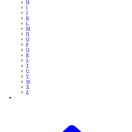
H
I
J
K
L
M
N
O
P
Q
R
S
T
U
V
W
X
Z