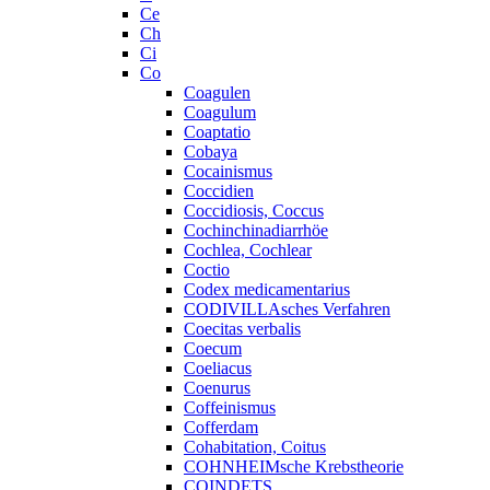
Ce
Ch
Ci
Co
Coagulen
Coagulum
Coaptatio
Cobaya
Cocainismus
Coccidien
Coccidiosis, Coccus
Cochinchinadiarrhöe
Cochlea, Cochlear
Coctio
Codex medicamentarius
CODIVILLAsches Verfahren
Coecitas verbalis
Coecum
Coeliacus
Coenurus
Coffeinismus
Cofferdam
Cohabitation, Coitus
COHNHEIMsche Krebstheorie
COINDETS