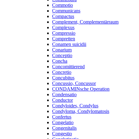
Commotio
Communicans
Compactus
Complement, Complementärraum
Complexus
Compressio
Compretten
Conamen suicidii
Conarium
Conceptio
Concha
Concomittierend
Concretio
Concubitus
Concussio, Concussor
CONDAMINsche Operation
Condensatio
Conductor
Condyloides, Condylus
Condyloma, Condylomatosis
Confertus
Congelatio
Congenitalis
Congestio