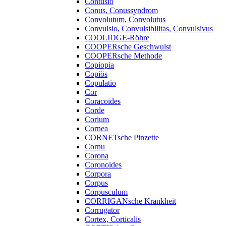
Contusio
Conus, Conussyndrom
Convolutum, Convolutus
Convulsio, Convulsibilitas, Convulsivus
COOLIDGE-Röhre
COOPERsche Geschwulst
COOPERsche Methode
Copiopia
Copiös
Copulatio
Cor
Coracoides
Corde
Corium
Cornea
CORNETsche Pinzette
Cornu
Corona
Coronoides
Corpora
Corpus
Corpusculum
CORRIGANsche Krankheit
Corrugator
Cortex, Corticalis