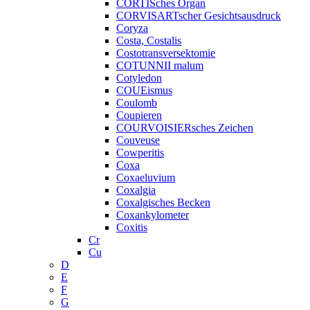
CORTISches Organ
CORVISARTscher Gesichtsausdruck
Coryza
Costa, Costalis
Costotransversektomie
COTUNNII malum
Cotyledon
COUEismus
Coulomb
Coupieren
COURVOISIERsches Zeichen
Couveuse
Cowperitis
Coxa
Coxaeluvium
Coxalgia
Coxalgisches Becken
Coxankylometer
Coxitis
Cr
Cu
D
E
F
G