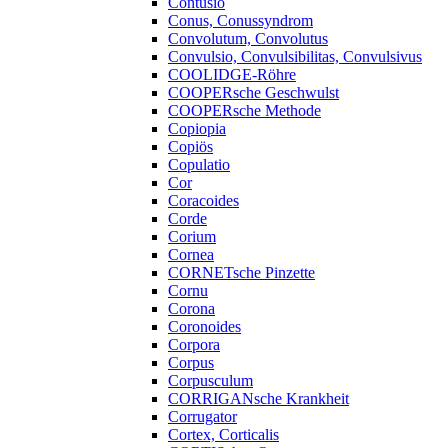
Contusio
Conus, Conussyndrom
Convolutum, Convolutus
Convulsio, Convulsibilitas, Convulsivus
COOLIDGE-Röhre
COOPERsche Geschwulst
COOPERsche Methode
Copiopia
Copiös
Copulatio
Cor
Coracoides
Corde
Corium
Cornea
CORNETsche Pinzette
Cornu
Corona
Coronoides
Corpora
Corpus
Corpusculum
CORRIGANsche Krankheit
Corrugator
Cortex, Corticalis