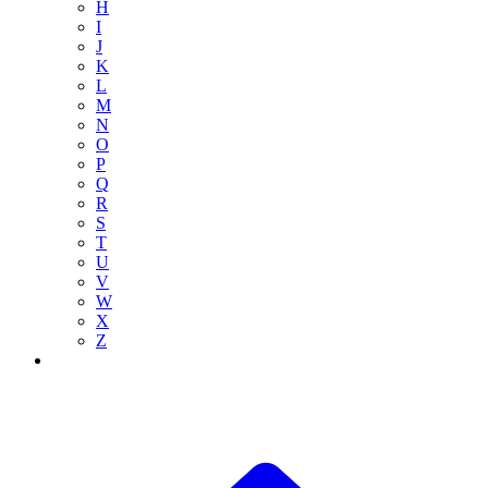
H
I
J
K
L
M
N
O
P
Q
R
S
T
U
V
W
X
Z