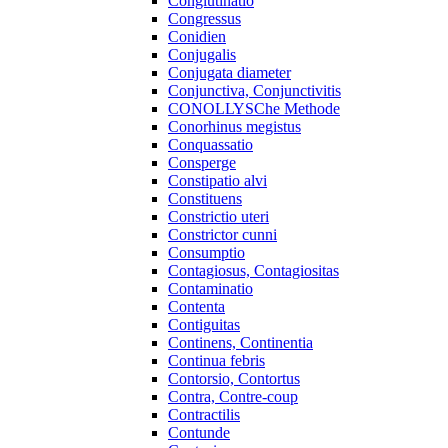
Conglutinatio
Congressus
Conidien
Conjugalis
Conjugata diameter
Conjunctiva, Conjunctivitis
CONOLLYSChe Methode
Conorhinus megistus
Conquassatio
Consperge
Constipatio alvi
Constituens
Constrictio uteri
Constrictor cunni
Consumptio
Contagiosus, Contagiositas
Contaminatio
Contenta
Contiguitas
Continens, Continentia
Continua febris
Contorsio, Contortus
Contra, Contre-coup
Contractilis
Contunde