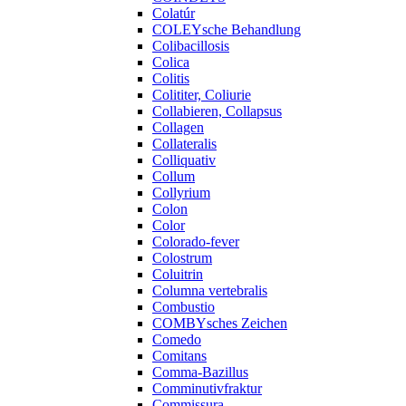
Colatúr
COLEYsche Behandlung
Colibacillosis
Colica
Colitis
Colititer, Coliurie
Collabieren, Collapsus
Collagen
Collateralis
Colliquativ
Collum
Collyrium
Colon
Color
Colorado-fever
Colostrum
Coluitrin
Columna vertebralis
Combustio
COMBYsches Zeichen
Comedo
Comitans
Comma-Bazillus
Comminutivfraktur
Commissura