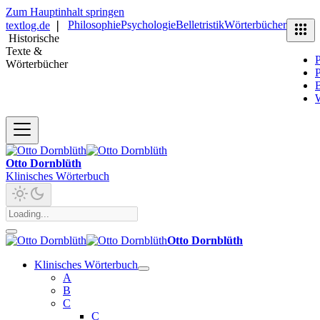
Zum Hauptinhalt springen
Philosophie
Psychologie
Belletristik
Wörterbücher
textlog.de
❘
Historische
Texte &
P
Wörterbücher
P
B
Otto Dornblüth
Klinisches Wörterbuch
Otto Dornblüth
Klinisches Wörterbuch
A
B
C
C