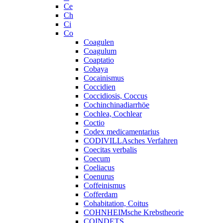
Ce
Ch
Ci
Co
Coagulen
Coagulum
Coaptatio
Cobaya
Cocainismus
Coccidien
Coccidiosis, Coccus
Cochinchinadiarrhöe
Cochlea, Cochlear
Coctio
Codex medicamentarius
CODIVILLAsches Verfahren
Coecitas verbalis
Coecum
Coeliacus
Coenurus
Coffeinismus
Cofferdam
Cohabitation, Coitus
COHNHEIMsche Krebstheorie
COINDETS