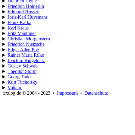
Heinrich Heine
Friedrich Hölderlin
Edmund Husserl
Joris-Karl Huysmans
Franz Kafka
Karl Kraus
Fritz Mauthner
Christian Morgenstern
Friedrich Nietzsche
Edgar Allen Poe
Rainer Maria Rilke
Joachim Ringelnatz
Gustav Schwab
Theodor Storm
Georg Trakl
Kurt Tucholsky
Voltaire
textlog.de © 2004 - 2023
•
Impressum
•
Datenschutz