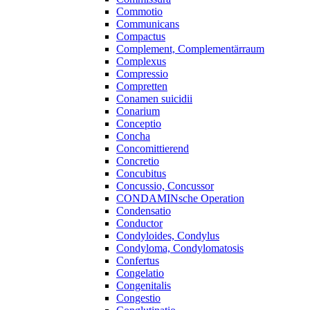
Commotio
Communicans
Compactus
Complement, Complementärraum
Complexus
Compressio
Compretten
Conamen suicidii
Conarium
Conceptio
Concha
Concomittierend
Concretio
Concubitus
Concussio, Concussor
CONDAMINsche Operation
Condensatio
Conductor
Condyloides, Condylus
Condyloma, Condylomatosis
Confertus
Congelatio
Congenitalis
Congestio