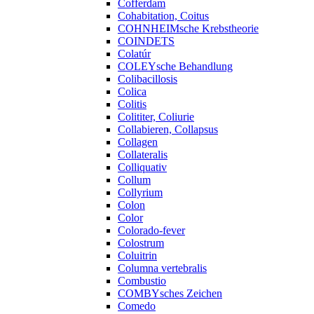
Cofferdam
Cohabitation, Coitus
COHNHEIMsche Krebstheorie
COINDETS
Colatúr
COLEYsche Behandlung
Colibacillosis
Colica
Colitis
Colititer, Coliurie
Collabieren, Collapsus
Collagen
Collateralis
Colliquativ
Collum
Collyrium
Colon
Color
Colorado-fever
Colostrum
Coluitrin
Columna vertebralis
Combustio
COMBYsches Zeichen
Comedo