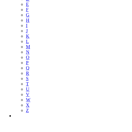
E
F
G
H
I
J
K
L
M
N
O
P
Q
R
S
T
U
V
W
X
Z