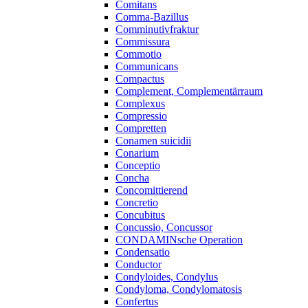
Comitans
Comma-Bazillus
Comminutivfraktur
Commissura
Commotio
Communicans
Compactus
Complement, Complementärraum
Complexus
Compressio
Compretten
Conamen suicidii
Conarium
Conceptio
Concha
Concomittierend
Concretio
Concubitus
Concussio, Concussor
CONDAMINsche Operation
Condensatio
Conductor
Condyloides, Condylus
Condyloma, Condylomatosis
Confertus