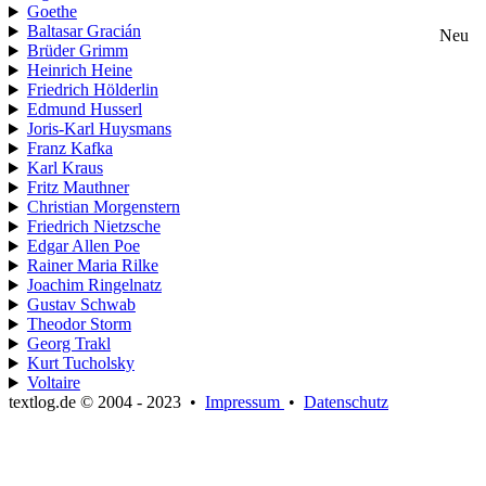
Goethe
Baltasar Gracián
Neu
Brüder Grimm
Heinrich Heine
Friedrich Hölderlin
Edmund Husserl
Joris-Karl Huysmans
Franz Kafka
Karl Kraus
Fritz Mauthner
Christian Morgenstern
Friedrich Nietzsche
Edgar Allen Poe
Rainer Maria Rilke
Joachim Ringelnatz
Gustav Schwab
Theodor Storm
Georg Trakl
Kurt Tucholsky
Voltaire
textlog.de © 2004 - 2023
•
Impressum
•
Datenschutz