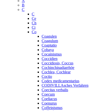
A
B
C
C
Ce
Ch
Ci
Co
Coagulen
Coagulum
Coaptatio
Cobaya
Cocainismus
Coccidien
Coccidiosis, Coccus
Cochinchinadiarrhöe
Cochlea, Cochlear
Coctio
Codex medicamentarius
CODIVILLAsches Verfahren
Coecitas verbalis
Coecum
Coeliacus
Coenurus
Coffeinismus