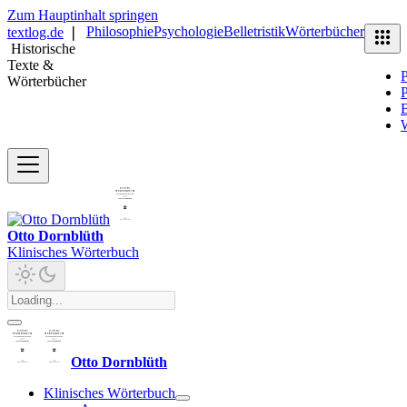
Zum Hauptinhalt springen
Philosophie
Psychologie
Belletristik
Wörterbücher
textlog.de
❘
Historische
Texte &
P
Wörterbücher
P
B
Otto Dornblüth
Klinisches Wörterbuch
Otto Dornblüth
Klinisches Wörterbuch