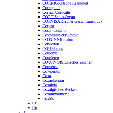
CORRIGANsche Krankheit
Corrugator
Cortex, Corticalis
CORTISches Organ
CORVISARTscher Gesichtsausdruck
Coryza
Costa, Costalis
Costotransversektomie
COTUNNII malum
Cotyledon
COUEismus
Coulomb
Coupieren
COURVOISIERsches Zeichen
Couveuse
Cowperitis
Coxa
Coxaeluvium
Coxalgia
Coxalgisches Becken
Coxankylometer
Coxitis
Cr
Cu
D