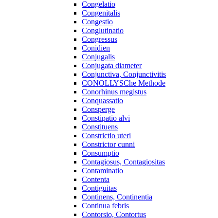
Congelatio
Congenitalis
Congestio
Conglutinatio
Congressus
Conidien
Conjugalis
Conjugata diameter
Conjunctiva, Conjunctivitis
CONOLLYSChe Methode
Conorhinus megistus
Conquassatio
Consperge
Constipatio alvi
Constituens
Constrictio uteri
Constrictor cunni
Consumptio
Contagiosus, Contagiositas
Contaminatio
Contenta
Contiguitas
Continens, Continentia
Continua febris
Contorsio, Contortus