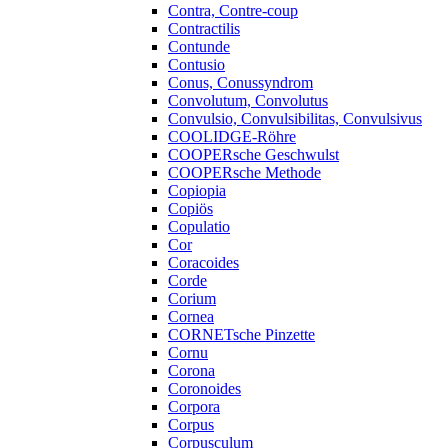
Contra, Contre-coup
Contractilis
Contunde
Contusio
Conus, Conussyndrom
Convolutum, Convolutus
Convulsio, Convulsibilitas, Convulsivus
COOLIDGE-Röhre
COOPERsche Geschwulst
COOPERsche Methode
Copiopia
Copiös
Copulatio
Cor
Coracoides
Corde
Corium
Cornea
CORNETsche Pinzette
Cornu
Corona
Coronoides
Corpora
Corpus
Corpusculum