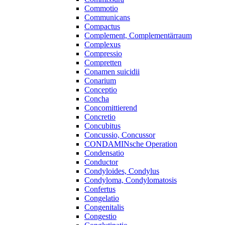
Commotio
Communicans
Compactus
Complement, Complementärraum
Complexus
Compressio
Compretten
Conamen suicidii
Conarium
Conceptio
Concha
Concomittierend
Concretio
Concubitus
Concussio, Concussor
CONDAMINsche Operation
Condensatio
Conductor
Condyloides, Condylus
Condyloma, Condylomatosis
Confertus
Congelatio
Congenitalis
Congestio