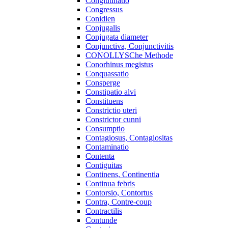
Conglutinatio
Congressus
Conidien
Conjugalis
Conjugata diameter
Conjunctiva, Conjunctivitis
CONOLLYSChe Methode
Conorhinus megistus
Conquassatio
Consperge
Constipatio alvi
Constituens
Constrictio uteri
Constrictor cunni
Consumptio
Contagiosus, Contagiositas
Contaminatio
Contenta
Contiguitas
Continens, Continentia
Continua febris
Contorsio, Contortus
Contra, Contre-coup
Contractilis
Contunde