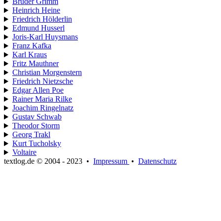
Brüder Grimm
Heinrich Heine
Friedrich Hölderlin
Edmund Husserl
Joris-Karl Huysmans
Franz Kafka
Karl Kraus
Fritz Mauthner
Christian Morgenstern
Friedrich Nietzsche
Edgar Allen Poe
Rainer Maria Rilke
Joachim Ringelnatz
Gustav Schwab
Theodor Storm
Georg Trakl
Kurt Tucholsky
Voltaire
textlog.de © 2004 - 2023
•
Impressum
•
Datenschutz