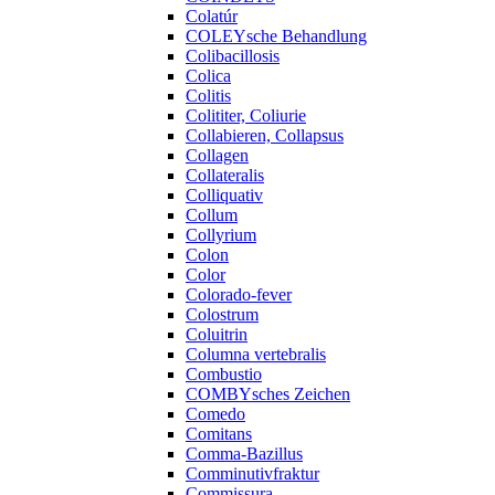
Colatúr
COLEYsche Behandlung
Colibacillosis
Colica
Colitis
Colititer, Coliurie
Collabieren, Collapsus
Collagen
Collateralis
Colliquativ
Collum
Collyrium
Colon
Color
Colorado-fever
Colostrum
Coluitrin
Columna vertebralis
Combustio
COMBYsches Zeichen
Comedo
Comitans
Comma-Bazillus
Comminutivfraktur
Commissura