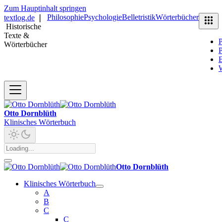
Zum Hauptinhalt springen
Philosophie
Psychologie
Belletristik
Wörterbücher
textlog.de
❘
Historische
Texte &
P
Wörterbücher
P
B
Otto Dornblüth
Klinisches Wörterbuch
Otto Dornblüth
Klinisches Wörterbuch
A
B
C
C