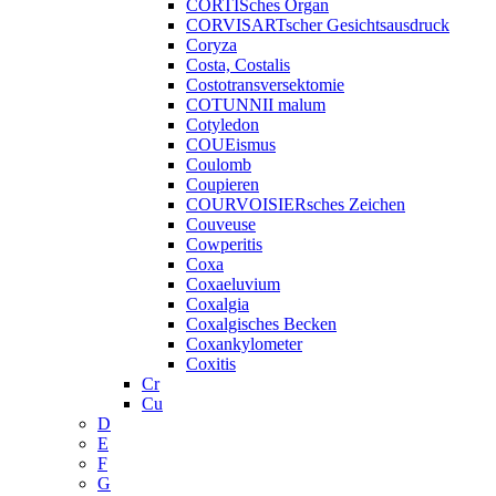
CORTISches Organ
CORVISARTscher Gesichtsausdruck
Coryza
Costa, Costalis
Costotransversektomie
COTUNNII malum
Cotyledon
COUEismus
Coulomb
Coupieren
COURVOISIERsches Zeichen
Couveuse
Cowperitis
Coxa
Coxaeluvium
Coxalgia
Coxalgisches Becken
Coxankylometer
Coxitis
Cr
Cu
D
E
F
G