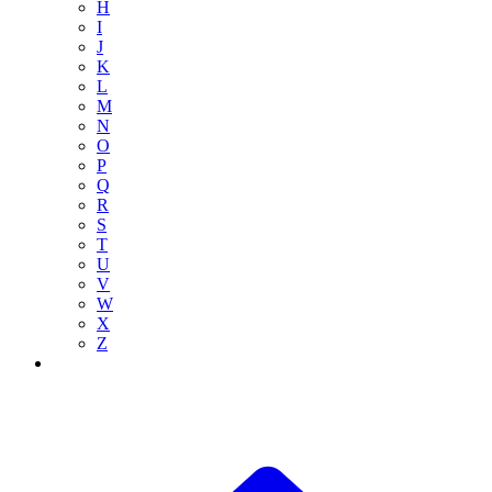
H
I
J
K
L
M
N
O
P
Q
R
S
T
U
V
W
X
Z