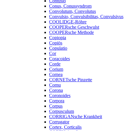
Contusio
Conus, Conussyndrom
Convolutum, Convolutus
Convulsio, Convulsibilitas, Convulsivus
COOLIDGE-Röhre
COOPERsche Geschwulst
COOPERsche Methode
Copiopia
Copiös
Copulatio
Cor
Coracoides
Corde
Corium
Cornea
CORNETsche Pinzette
Cornu
Corona
Coronoides
Corpora
Corpus
Corpusculum
CORRIGANsche Krankheit
Corrugator
Cortex, Corticalis