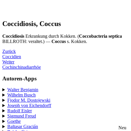
Coccidiosis, Coccus
Coccidiosis
Erkrankung durch Kokken. (
Coccobacteria septica
BILLROTH: veraltet.) —
Coccus
s. Kokken.
Zurück
Coccidien
Weiter
Cochinchinadiarrhöe
Autoren-Apps
Walter Benjamin
Wilhelm Busch
Fjodor M. Dostojewski
Joseph von Eichendorff
Rudolf Eisler
Sigmund Freud
Goethe
Baltasar Gracián
Neu