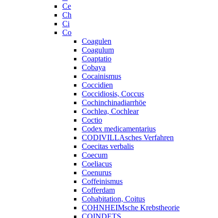
Ce
Ch
Ci
Co
Coagulen
Coagulum
Coaptatio
Cobaya
Cocainismus
Coccidien
Coccidiosis, Coccus
Cochinchinadiarrhöe
Cochlea, Cochlear
Coctio
Codex medicamentarius
CODIVILLAsches Verfahren
Coecitas verbalis
Coecum
Coeliacus
Coenurus
Coffeinismus
Cofferdam
Cohabitation, Coitus
COHNHEIMsche Krebstheorie
COINDETS