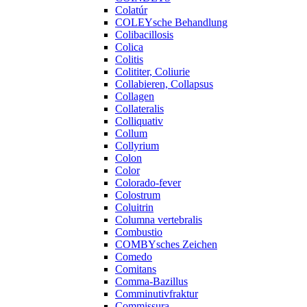
Colatúr
COLEYsche Behandlung
Colibacillosis
Colica
Colitis
Colititer, Coliurie
Collabieren, Collapsus
Collagen
Collateralis
Colliquativ
Collum
Collyrium
Colon
Color
Colorado-fever
Colostrum
Coluitrin
Columna vertebralis
Combustio
COMBYsches Zeichen
Comedo
Comitans
Comma-Bazillus
Comminutivfraktur
Commissura