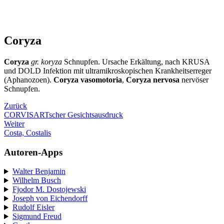
Coryza
Coryza
gr. koryza
Schnupfen. Ursache Erkältung, nach KRUSA
und DOLD Infektion mit ultramikroskopischen Krankheitserreger
(Aphanozoen).
Coryza vasomotoria
,
Coryza nervosa
nervöser
Schnupfen.
Zurück
CORVISARTscher Gesichtsausdruck
Weiter
Costa, Costalis
Autoren-Apps
Walter Benjamin
Wilhelm Busch
Fjodor M. Dostojewski
Joseph von Eichendorff
Rudolf Eisler
Sigmund Freud