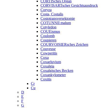
CORTISches Organ
CORVISARTscher Gesichtsausdruck
Coryza
Costa, Costalis
Costotransversektomie
COTUNNII malum
Cotyledon
COUEismus
Coulomb
Coupieren
COURVOISIERsches Zeichen
Couveuse
Cowperitis
Coxa
Coxaeluvium
Coxalgia
Coxalgisches Becken
Coxankylometer
Coxitis
Cr
Cu
D
E
F
G