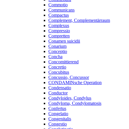
Commotio
Communicans
Compactus
Complement, Complementärraum
Complexus
Compressio
Compretten
Conamen suicidii
Conarium
Conceptio
Concha
Concomittierend
Concretio
Concubitus
Concussio, Concussor
CONDAMINsche Operation
Condensatio
Conductor
Condyloides, Condylus
Condyloma, Condylomatosis
Confertus
Congelatio
Congenitalis
Congestio