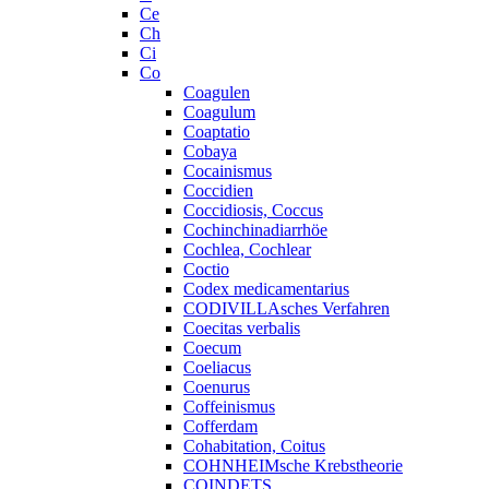
Ce
Ch
Ci
Co
Coagulen
Coagulum
Coaptatio
Cobaya
Cocainismus
Coccidien
Coccidiosis, Coccus
Cochinchinadiarrhöe
Cochlea, Cochlear
Coctio
Codex medicamentarius
CODIVILLAsches Verfahren
Coecitas verbalis
Coecum
Coeliacus
Coenurus
Coffeinismus
Cofferdam
Cohabitation, Coitus
COHNHEIMsche Krebstheorie
COINDETS