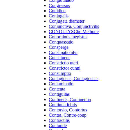
Conglutinatio
Congressus
Conidien
Conjugalis
Conjugata diameter
Conjunctiva, Conjunctivitis
CONOLLYSChe Methode
Conorhinus megistus
Conquassatio
Consperge
Constipatio alvi
Constituens
Constrictio uteri
Constrictor cunni
Consumptio
Contagiosus, Contagiositas
Contaminatio
Contenta
Contiguitas
Continens, Continentia
Continua febris
Contorsio, Contortus
Contra, Contre-coup
Contractilis
Contunde