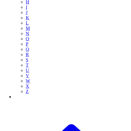
H
I
J
K
L
M
N
O
P
Q
R
S
T
U
V
W
X
Z