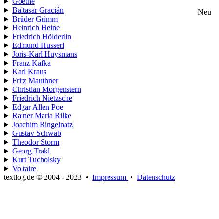
Goethe
Baltasar Gracián
Neu
Brüder Grimm
Heinrich Heine
Friedrich Hölderlin
Edmund Husserl
Joris-Karl Huysmans
Franz Kafka
Karl Kraus
Fritz Mauthner
Christian Morgenstern
Friedrich Nietzsche
Edgar Allen Poe
Rainer Maria Rilke
Joachim Ringelnatz
Gustav Schwab
Theodor Storm
Georg Trakl
Kurt Tucholsky
Voltaire
textlog.de © 2004 - 2023
•
Impressum
•
Datenschutz