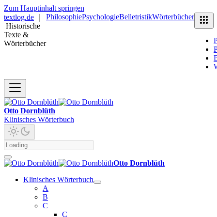
Zum Hauptinhalt springen
Philosophie
Psychologie
Belletristik
Wörterbücher
textlog.de
❘
Historische
Texte &
P
Wörterbücher
P
B
Otto Dornblüth
Klinisches Wörterbuch
Otto Dornblüth
Klinisches Wörterbuch
A
B
C
C