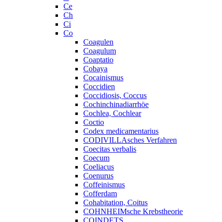
Ce
Ch
Ci
Co
Coagulen
Coagulum
Coaptatio
Cobaya
Cocainismus
Coccidien
Coccidiosis, Coccus
Cochinchinadiarrhöe
Cochlea, Cochlear
Coctio
Codex medicamentarius
CODIVILLAsches Verfahren
Coecitas verbalis
Coecum
Coeliacus
Coenurus
Coffeinismus
Cofferdam
Cohabitation, Coitus
COHNHEIMsche Krebstheorie
COINDETS