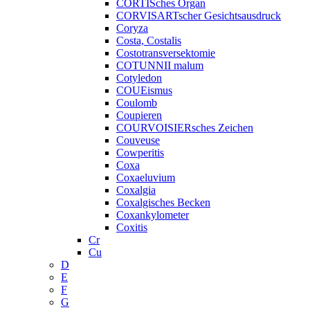
CORTISches Organ
CORVISARTscher Gesichtsausdruck
Coryza
Costa, Costalis
Costotransversektomie
COTUNNII malum
Cotyledon
COUEismus
Coulomb
Coupieren
COURVOISIERsches Zeichen
Couveuse
Cowperitis
Coxa
Coxaeluvium
Coxalgia
Coxalgisches Becken
Coxankylometer
Coxitis
Cr
Cu
D
E
F
G