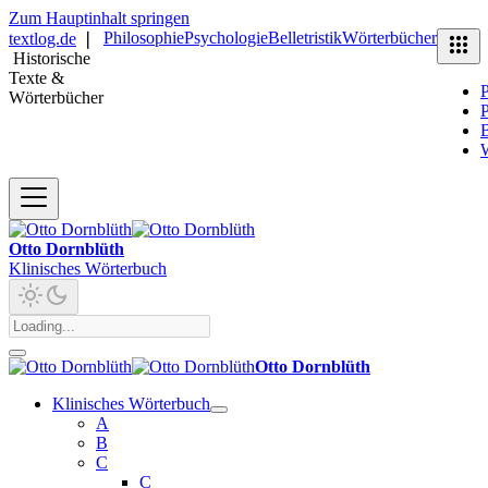
Zum Hauptinhalt springen
Philosophie
Psychologie
Belletristik
Wörterbücher
textlog.de
❘
Historische
Texte &
P
Wörterbücher
P
B
Otto Dornblüth
Klinisches Wörterbuch
Otto Dornblüth
Klinisches Wörterbuch
A
B
C
C