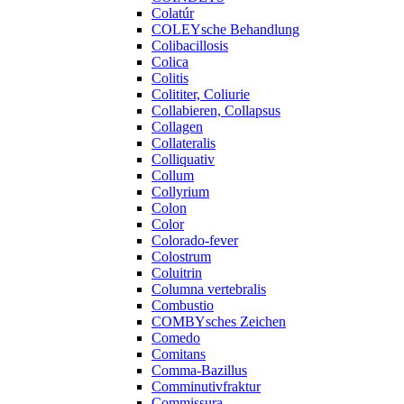
Colatúr
COLEYsche Behandlung
Colibacillosis
Colica
Colitis
Colititer, Coliurie
Collabieren, Collapsus
Collagen
Collateralis
Colliquativ
Collum
Collyrium
Colon
Color
Colorado-fever
Colostrum
Coluitrin
Columna vertebralis
Combustio
COMBYsches Zeichen
Comedo
Comitans
Comma-Bazillus
Comminutivfraktur
Commissura