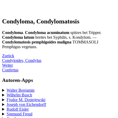
Condyloma, Condylomatosis
Condyloma
.
Condyloma acuminatum
spitzes bei Tripper.
Condyloma latum
breites bei Syphilis, s. Kondylom. —
Condylomatosis pemphigoides maligna
TOMMASOLI
Pemphigus vegetans.
Zurück
Condyloides, Condylus
Weiter
Confertus
Autoren-Apps
Walter Benjamin
Wilhelm Busch
Fjodor M. Dostojewski
Joseph von Eichendorff
Rudolf Eisler
Sigmund Freud