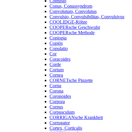
Contusio
Conus, Conussyndrom
Convolutum, Convolutus
Convulsio, Convulsibilitas, Convulsivus
COOLIDGE-Röhre
COOPERsche Geschwulst
COOPERsche Methode
Copiopia
Copiös
Copulatio
Cor
Coracoides
Corde
Corium
Cornea
CORNETsche Pinzette
Cornu
Corona
Coronoides
Corpora
Corpus
Corpusculum
CORRIGANsche Krankheit
Corrugator
Cortex, Corticalis