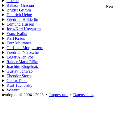
Goethe
Baltasar Gracián
Neu
Brüder Grimm
Heinrich Heine
Friedrich Hölderlin
Edmund Husserl
Joris-Karl Huysmans
Franz Kafka
Karl Kraus
Fritz Mauthner
Christian Morgenstern
Friedrich Nietzsche
Edgar Allen Poe
Rainer Maria Rilke
Joachim Ringelnatz
Gustav Schwab
Theodor Storm
Georg Trakl
Kurt Tucholsky
Voltaire
textlog.de © 2004 - 2023
•
Impressum
•
Datenschutz