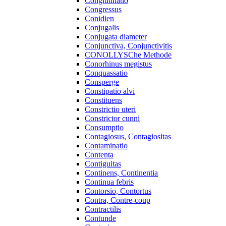
Conglutinatio
Congressus
Conidien
Conjugalis
Conjugata diameter
Conjunctiva, Conjunctivitis
CONOLLYSChe Methode
Conorhinus megistus
Conquassatio
Consperge
Constipatio alvi
Constituens
Constrictio uteri
Constrictor cunni
Consumptio
Contagiosus, Contagiositas
Contaminatio
Contenta
Contiguitas
Continens, Continentia
Continua febris
Contorsio, Contortus
Contra, Contre-coup
Contractilis
Contunde