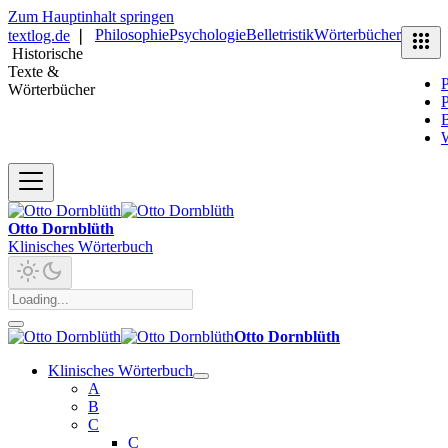
Zum Hauptinhalt springen
Philosophie
Psychologie
Belletristik
Wörterbücher
textlog.de
❘
Historische
Texte &
P
Wörterbücher
P
B
Otto Dornblüth
Klinisches Wörterbuch
Otto Dornblüth
Klinisches Wörterbuch
A
B
C
C