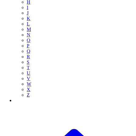
H
I
J
K
L
M
N
O
P
Q
R
S
T
U
V
W
X
Z