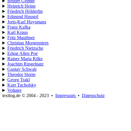
Brüder Grimm
Heinrich Heine
Friedrich Hölderlin
Edmund Husserl
Joris-Karl Huysmans
Franz Kafka
Karl Kraus
Fritz Mauthner
Christian Morgenstern
Friedrich Nietzsche
Edgar Allen Poe
Rainer Maria Rilke
Joachim Ringelnatz
Gustav Schwab
Theodor Storm
Georg Trakl
Kurt Tucholsky
Voltaire
textlog.de © 2004 - 2023
•
Impressum
•
Datenschutz