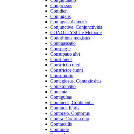
Conglutinatio
Congressus
Conidien
Conjugalis
Conjugata diameter
Conjunctiva, Conjunctivitis
CONOLLYSChe Methode
Conorhinus megistus
Conquassatio
Consperge
Constipatio alvi
Constituens
Constrictio uteri
Constrictor cunni
Consumptio
Contagiosus, Contagiositas
Contaminatio
Contenta
Contiguitas
Continens, Continentia
Continua febris
Contorsio, Contortus
Contra, Contre-coup
Contractilis
Contunde