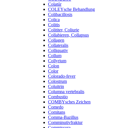
Colatúr
COLEYsche Behandlung
Colibacillosis
Colica
Colitis
Colititer, Coliurie
Collabieren, Collapsus
Collagen
Collateralis
Colliquativ
Collum
Collyrium
Colon
Color
Colorado-fever
Colostrum
Coluitrin
Columna vertebralis
Combustio
COMBYsches Zeichen
Comedo
Comitans
Comma-Bazillus
Comminutivfraktur
Commissura