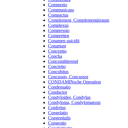
Commotio
Communicans
Compactus
Complement, Complementärraum
Complexus
Compressio
Compretten
Conamen suicidii
Conarium
Conceptio
Concha
Concomittierend
Concretio
Concubitus
Concussio, Concussor
CONDAMINsche Operation
Condensatio
Conductor
Condyloides, Condylus
Condyloma, Condylomatosis
Confertus
Congelatio
Congenitalis
Congestio