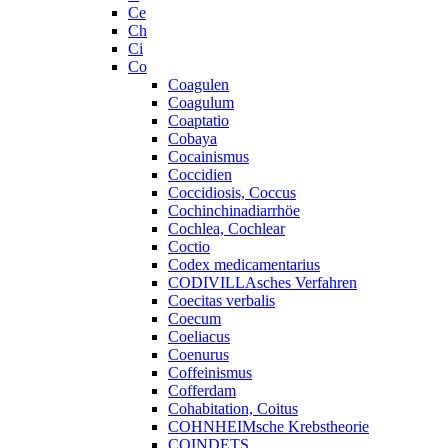
Ce
Ch
Ci
Co
Coagulen
Coagulum
Coaptatio
Cobaya
Cocainismus
Coccidien
Coccidiosis, Coccus
Cochinchinadiarrhöe
Cochlea, Cochlear
Coctio
Codex medicamentarius
CODIVILLAsches Verfahren
Coecitas verbalis
Coecum
Coeliacus
Coenurus
Coffeinismus
Cofferdam
Cohabitation, Coitus
COHNHEIMsche Krebstheorie
COINDETS