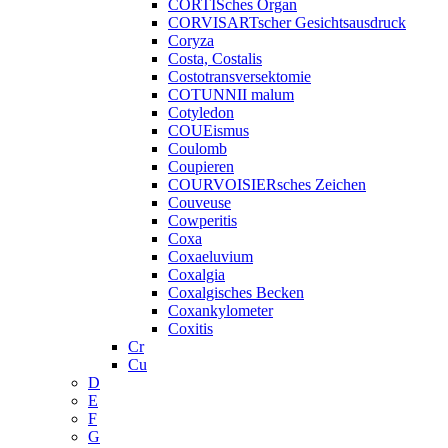
CORTISches Organ
CORVISARTscher Gesichtsausdruck
Coryza
Costa, Costalis
Costotransversektomie
COTUNNII malum
Cotyledon
COUEismus
Coulomb
Coupieren
COURVOISIERsches Zeichen
Couveuse
Cowperitis
Coxa
Coxaeluvium
Coxalgia
Coxalgisches Becken
Coxankylometer
Coxitis
Cr
Cu
D
E
F
G