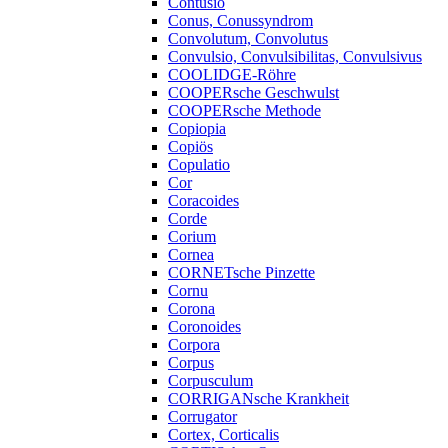
Contusio
Conus, Conussyndrom
Convolutum, Convolutus
Convulsio, Convulsibilitas, Convulsivus
COOLIDGE-Röhre
COOPERsche Geschwulst
COOPERsche Methode
Copiopia
Copiös
Copulatio
Cor
Coracoides
Corde
Corium
Cornea
CORNETsche Pinzette
Cornu
Corona
Coronoides
Corpora
Corpus
Corpusculum
CORRIGANsche Krankheit
Corrugator
Cortex, Corticalis