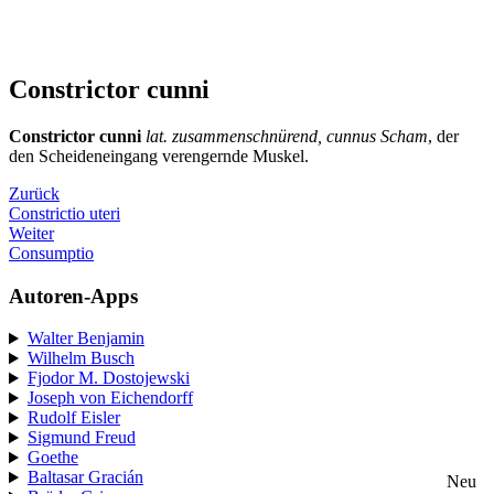
Constrictor cunni
Constrictor cunni
lat. zusammenschnürend, cunnus Scham
, der
den Scheideneingang verengernde Muskel.
Zurück
Constrictio uteri
Weiter
Consumptio
Autoren-Apps
Walter Benjamin
Wilhelm Busch
Fjodor M. Dostojewski
Joseph von Eichendorff
Rudolf Eisler
Sigmund Freud
Goethe
Baltasar Gracián
Neu