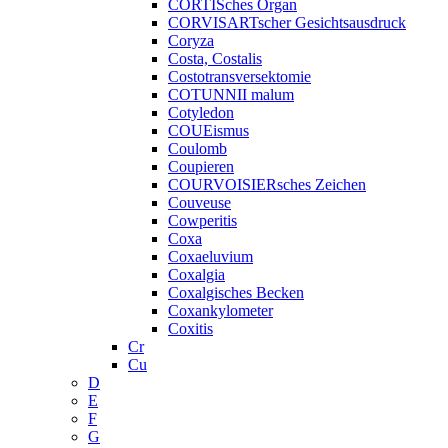
CORTISches Organ
CORVISARTscher Gesichtsausdruck
Coryza
Costa, Costalis
Costotransversektomie
COTUNNII malum
Cotyledon
COUEismus
Coulomb
Coupieren
COURVOISIERsches Zeichen
Couveuse
Cowperitis
Coxa
Coxaeluvium
Coxalgia
Coxalgisches Becken
Coxankylometer
Coxitis
Cr
Cu
D
E
F
G