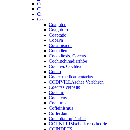
Ce
Ch
Ci
Co
Coagulen
Coagulum
Coaptatio
Cobaya
Cocainismus
Coccidien
Coccidiosis, Coccus
Cochinchinadiarrhöe
Cochlea, Cochlear
Coctio
Codex medicamentarius
CODIVILLAsches Verfahren
Coecitas verbalis
Coecum
Coeliacus
Coenurus
Coffeinismus
Cofferdam
Cohabitation, Coitus
COHNHEIMsche Krebstheorie
COINDETS