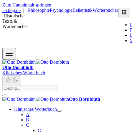
Zum Hauptinhalt springen
Philosophie
Psychologie
Belletristik
Wörterbücher
textlog.de
❘
Historische
Texte &
P
Wörterbücher
P
B
Otto Dornblüth
Klinisches Wörterbuch
Otto Dornblüth
Klinisches Wörterbuch
A
B
C
C