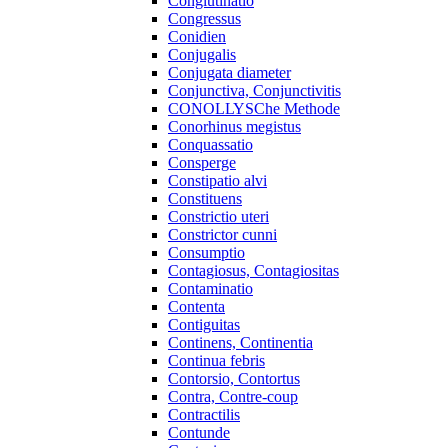
Conglutinatio
Congressus
Conidien
Conjugalis
Conjugata diameter
Conjunctiva, Conjunctivitis
CONOLLYSChe Methode
Conorhinus megistus
Conquassatio
Consperge
Constipatio alvi
Constituens
Constrictio uteri
Constrictor cunni
Consumptio
Contagiosus, Contagiositas
Contaminatio
Contenta
Contiguitas
Continens, Continentia
Continua febris
Contorsio, Contortus
Contra, Contre-coup
Contractilis
Contunde