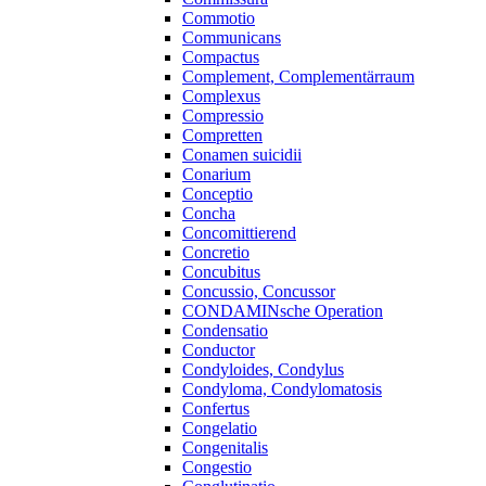
Commotio
Communicans
Compactus
Complement, Complementärraum
Complexus
Compressio
Compretten
Conamen suicidii
Conarium
Conceptio
Concha
Concomittierend
Concretio
Concubitus
Concussio, Concussor
CONDAMINsche Operation
Condensatio
Conductor
Condyloides, Condylus
Condyloma, Condylomatosis
Confertus
Congelatio
Congenitalis
Congestio