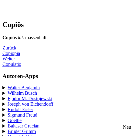
Copiös
Copiös
lat
. massenhaft.
Zurück
Copiopia
Weiter
Copulatio
Autoren-Apps
Walter Benjamin
Wilhelm Busch
Fjodor M. Dostojewski
Joseph von Eichendorff
Rudolf Eisler
Sigmund Freud
Goethe
Baltasar Gracián
Neu
Brüder Grimm