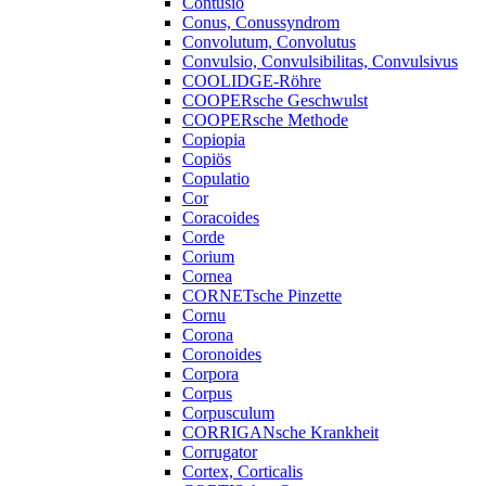
Contusio
Conus, Conussyndrom
Convolutum, Convolutus
Convulsio, Convulsibilitas, Convulsivus
COOLIDGE-Röhre
COOPERsche Geschwulst
COOPERsche Methode
Copiopia
Copiös
Copulatio
Cor
Coracoides
Corde
Corium
Cornea
CORNETsche Pinzette
Cornu
Corona
Coronoides
Corpora
Corpus
Corpusculum
CORRIGANsche Krankheit
Corrugator
Cortex, Corticalis