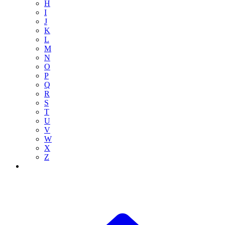
H
I
J
K
L
M
N
O
P
Q
R
S
T
U
V
W
X
Z