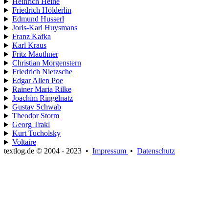
Heinrich Heine
Friedrich Hölderlin
Edmund Husserl
Joris-Karl Huysmans
Franz Kafka
Karl Kraus
Fritz Mauthner
Christian Morgenstern
Friedrich Nietzsche
Edgar Allen Poe
Rainer Maria Rilke
Joachim Ringelnatz
Gustav Schwab
Theodor Storm
Georg Trakl
Kurt Tucholsky
Voltaire
textlog.de © 2004 - 2023
•
Impressum
•
Datenschutz