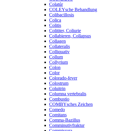
Colatúr
COLEYsche Behandlung
Colibacillosis
Colica
Colitis
Colititer, Coliurie
Collabieren, Collapsus
Collagen
Collateralis
Colliquativ
Collum
Collyrium
Colon
Color
Colorado-fever
Colostrum
Coluitrin
Columna vertebralis
Combustio
COMBYsches Zeichen
Comedo
Comitans
Comma-Bazillus
Comminutivfraktur
Commissura