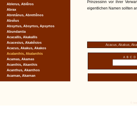
Prinzessinn vor ihrer Verwa
Ablerus, Ablêros
eigentlichen Namen sollten 
Abrax
Abretánus, Abrettênos
Absêus
Absyrtus, Absyrtos, Apsyrtos
Abundantia
Acacallis, Akakallis
Acacesius, Akakêsios
Acacus, Akakus, Ak
Acacus, Akakus, Akakos
Acalanthis, Akalanthis
A
B
C
D
Acamas, Akamas
Acanthis, Akanthis
Acanthus, Akanthos
Acarnan, Akarnan
© tex