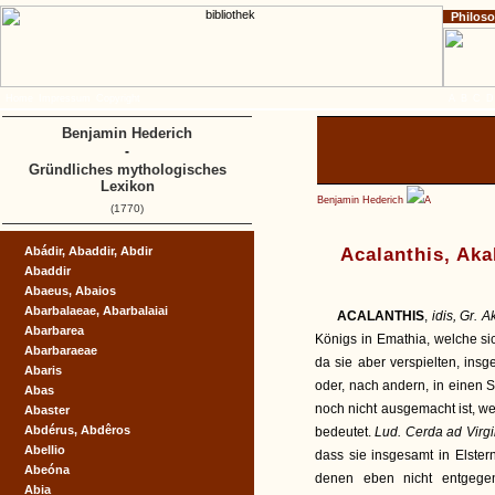
Philos
Home
Impressum
Copyright
A
B
C
D
Benjamin Hederich
-
Gründliches mythologisches
Lexikon
Benjamin Hederich
A
(1770)
Abádir, Abaddir, Abdir
Acalanthis, Aka
Abaddir
Abaeus, Abaios
Abarbalaeae, Abarbalaiai
ACALANTHIS
,
idis, Gr. A
Abarbarea
Königs in Emathia, welche sic
Abarbaraeae
da sie aber verspielten, insg
Abaris
oder, nach andern, in einen S
Abas
noch nicht ausgemacht ist, w
Abaster
Abdérus, Abdêros
bedeutet.
Lud. Cerda ad Virgil 
Abellio
dass sie insgesamt in Elste
Abeóna
denen eben nicht entgegen
Abia