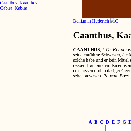
Caanthus, Kaanthos
Cabira, Kabira
Benjamin Hederich
C
Caanthus, Ka
CAANTHUS
,
i, Gr. Kaanthos
seine entführte Schwester, die 
solche habe und er kein Mittel s
dessen Hain an dem Ismenus an
erschossen und in dasiger Geg
sehen gewesen.
Pausan. Boeot.
A
B
C
D
E
F
G