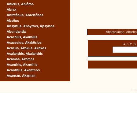
Ablerus, Ablêros
Abrax
Abretánus, Abrettênos
Absêus
Absyrtus, Absyrtos, Apsyrtos
Abundantia
Abarbalaeae, Abarbal
Acacallis, Akakallis
Acacesius, Akakêsios
A
B
C
D
Acacus, Akakus, Akakos
Acalanthis, Akalanthis
Acamas, Akamas
Acanthis, Akanthis
Acanthus, Akanthos
Acarnan, Akarnan
© tex