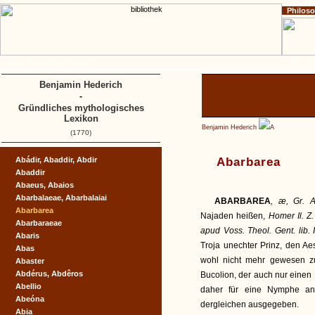
Philos
Home
Impressum
Copyright
A
B
C
D
Benjamin Hederich
-
Gründliches mythologisches
Lexikon
Benjamin Hederich
A
(1770)
Abádir, Abaddir, Abdir
Abarbarea
Abaddir
Abaeus, Abaios
Abarbalaeae, Abarbalaiai
ABARBAREA
, æ, Gr. A
Abarbarea
Najaden heißen,
Homer Il. Z.
Abarbaraeae
apud Voss. Theol. Gent. lib. I
Abaris
Troja unechter Prinz, den 
Abas
wohl nicht mehr gewesen zu
Abaster
Abdérus, Abdêros
Bucolion, der auch nur eine
Abellio
daher für eine Nymphe an
Abeóna
dergleichen ausgegeben.
Abia