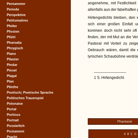
angenehme, mit Festlichkeit
Pentameter
Periode
allenfalls aus der fabelhafte
Perspektive
Hirtengedichts bleiben, den
Petitsmaitres
sich einer großen Einfalt 
Pfeiler
kommen doch nicht sehr oft v
Pfosten
finden, der mit Mut an die Ve
Pfühl
Pharsalia
Pastoral mit Vorteil zu ze
Phrygisch
Gebrauch wären, damit die 
Piano
lyrischen Schaubühne verdrä
Pilaster
Pindar
Pinsel
_______________
Plagal
1 S. Hirtengedicht.
Plan
Plinthe
Poetisch; Poetische Sprache
Politisches Trauerspiel
Polonaise
Portal
Porticus
Portrait
Phantasie
Possierlich
Postament
A
B
C
D
Pracht