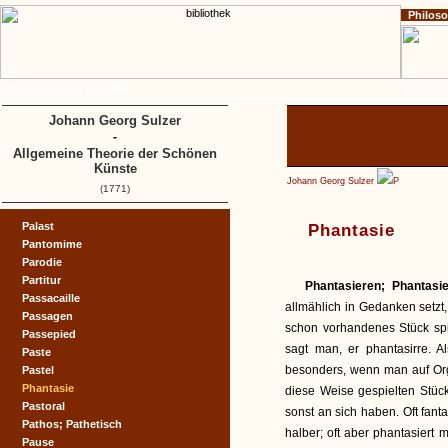
Philos
Home
Impressum
Copyright
A
B
C
D
Johann Georg Sulzer
-
Allgemeine Theorie der Schönen
Künste
Johann Georg Sulzer
P
(1771)
Palast
Phantasie
Pantomime
Parodie
Partitur
Phantasieren; Phantasi
Passacaille
allmählich in Gedanken setzt,
Passagen
schon vorhandenes Stück spi
Passepied
sagt man, er phantasirre. A
Paste
besonders, wenn man auf Orge
Pastel
Phantasie
diese Weise gespielten Stü
Pastoral
sonst an sich haben. Oft fan
Pathos; Pathetisch
halber; oft aber phantasiert
Pause