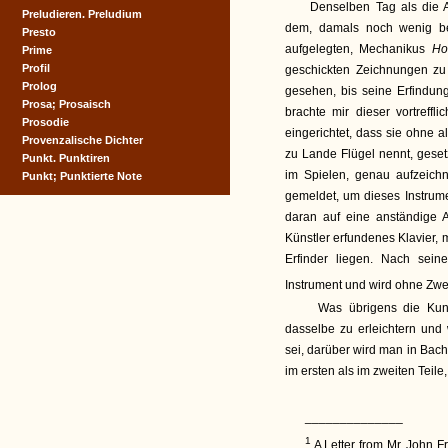
Denselben Tag als die A
Preludieren. Preludium
dem, damals noch wenig be
Presto
aufgelegten, Mechanikus
Ho
Prime
Profil
geschickten Zeichnungen zu 
Prolog
gesehen, bis seine Erfindung
Prosa; Prosaisch
brachte mir dieser vortreff
Prosodie
eingerichtet, dass sie ohne al
Provenzalische Dichter
zu Lande Flügel nennt, geset
Punkt. Punktiren
im Spielen, genau aufzeichn
Punkt; Punktierte Note
gemeldet, um dieses Instrum
daran auf eine anständige 
Künstler erfundenes Klavier,
Erfinder liegen. Nach sei
Instrument und wird ohne Zw
Was übrigens die Kunst 
dasselbe zu erleichtern un
sei, darüber wird man in Bach
im ersten als im zweiten Teile,
______________
1
A Letter from Mr. John F