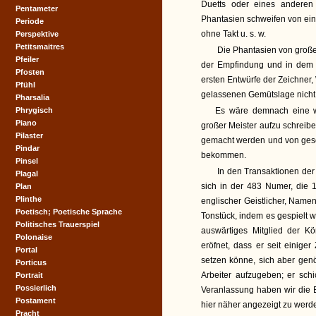
Duetts oder eines anderen
Pentameter
Phantasien schweifen von eine
Periode
ohne Takt u. s. w.
Perspektive
Petitsmaitres
Die Phantasien von große
Pfeiler
der Empfindung und in dem F
Pfosten
ersten Entwürfe der Zeichner
Pfühl
gelassenen Gemütslage nicht 
Pharsalia
Phrygisch
Es wäre demnach eine wi
Piano
großer Meister aufzu schreibe
Pilaster
gemacht werden und von gesc
Pindar
bekommen.
Pinsel
In den Transaktionen der 
Plagal
sich in der 483 Numer, die 
Plan
Plinthe
englischer Geistlicher, Name
Poetisch; Poetische Sprache
Tonstück, indem es gespielt w
Politisches Trauerspiel
auswärtiges Mitglied der K
Polonaise
eröfnet, dass er seit einige
Portal
setzen könne, sich aber gen
Porticus
Arbeiter aufzugeben; er sch
Portrait
Possierlich
Veranlassung haben wir die 
Postament
hier näher angezeigt zu werde
Pracht