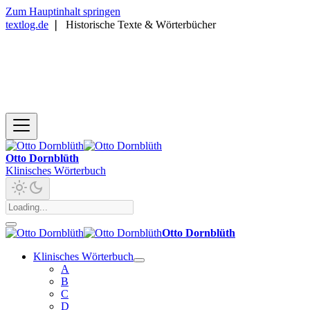
Zum Hauptinhalt springen
textlog.de
❘
Historische Texte & Wörterbücher
Otto Dornblüth
Klinisches Wörterbuch
Otto Dornblüth
Klinisches Wörterbuch
A
B
C
D