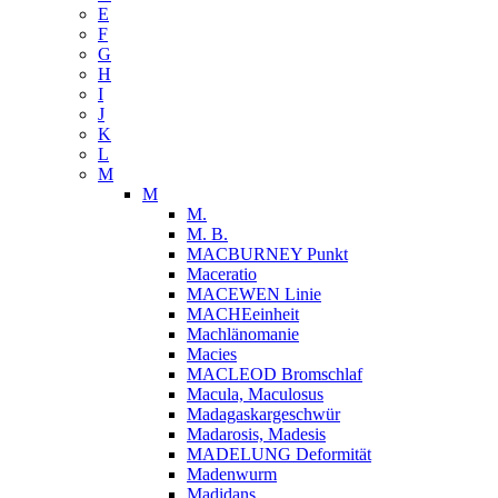
E
F
G
H
I
J
K
L
M
M
M.
M. B.
MACBURNEY Punkt
Maceratio
MACEWEN Linie
MACHEeinheit
Machlänomanie
Macies
MACLEOD Bromschlaf
Macula, Maculosus
Madagaskargeschwür
Madarosis, Madesis
MADELUNG Deformität
Madenwurm
Madidans