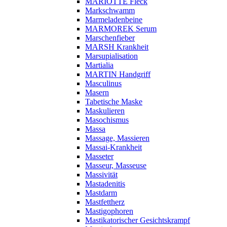
MARIOTTE Fleck
Markschwamm
Marmeladenbeine
MARMOREK Serum
Marschenfieber
MARSH Krankheit
Marsupialisation
Martialia
MARTIN Handgriff
Masculinus
Masern
Tabetische Maske
Maskulieren
Masochismus
Massa
Massage, Massieren
Massai-Krankheit
Masseter
Masseur, Masseuse
Massivität
Mastadenitis
Mastdarm
Mastfettherz
Mastigophoren
Mastikatorischer Gesichtskrampf