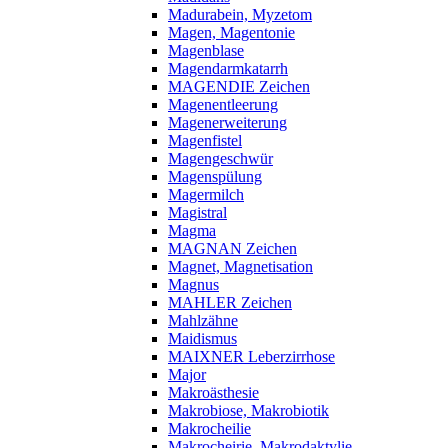
Madurabein, Myzetom
Magen, Magentonie
Magenblase
Magendarmkatarrh
MAGENDIE Zeichen
Magenentleerung
Magenerweiterung
Magenfistel
Magengeschwür
Magenspülung
Magermilch
Magistral
Magma
MAGNAN Zeichen
Magnet, Magnetisation
Magnus
MAHLER Zeichen
Mahlzähne
Maidismus
MAIXNER Leberzirrhose
Major
Makroästhesie
Makrobiose, Makrobiotik
Makrocheilie
Makrocheirie, Makrodaktylie