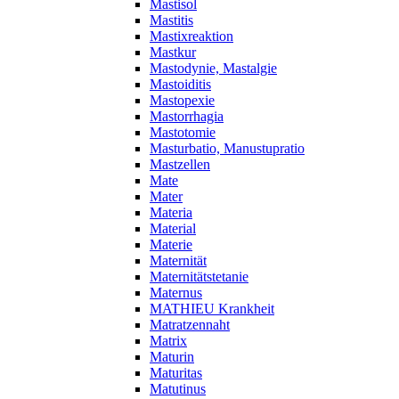
Mastisol
Mastitis
Mastixreaktion
Mastkur
Mastodynie, Mastalgie
Mastoiditis
Mastopexie
Mastorrhagia
Mastotomie
Masturbatio, Manustupratio
Mastzellen
Mate
Mater
Materia
Material
Materie
Maternität
Maternitätstetanie
Maternus
MATHIEU Krankheit
Matratzennaht
Matrix
Maturin
Maturitas
Matutinus