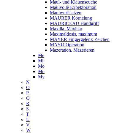
Maul- und Klauenseuche
Maulvolle Expektoration
Maulwurfstatzen
MAURER Körnelung
MAURICEAU Handgriff
Maxilla, Maxillar
Maximaldosis, maximum
MAYER Fingergelenk-Zeichen
MAYO Operation
Mazeration, Mazerieren
Me
Mi
Mo
Mu
My
N
O
P
Q
R
S
T
U
V
W