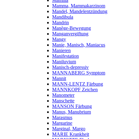
Mamilla
Mamma, Mammakarzinom
Mandel, Mandelentzündung
Mandibula
Mandrin
Manège-Bewegung
Manganvergiftung
Mangy
Manie, Manisch, Maniacus
Manieren
Manifestation
Maniluvium
Manisch-depressiv
MANNABERG Symptom
Mannit
MANN-LENTZ Färbung
MANNKOPF Zeichen
Manometer
Manschette
MANSON Färbung
Manus, Manubrium
Marasmus
Margarine
Marginal, Margo
MARIE Krankheit