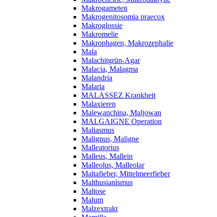
Makrogameten
Makrogenitosomia praecox
Makroglossie
Makromelie
Makrophagen, Makrozephalie
Mala
Malachitgrün-Agar
Malacia, Malagma
Malandria
Malaria
MALASSEZ Krankheit
Malaxieren
Malewanchina, Maljowan
MALGAIGNE Operation
Maliasmus
Malignus, Maligne
Malleatorius
Malleus, Mallein
Malleolus, Malleolar
Maltafieber, Mittelmeerfieber
Malthusianismus
Maltose
Malum
Malzextrakt