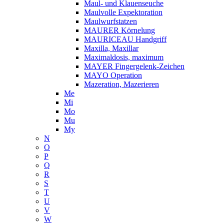
Maul- und Klauenseuche
Maulvolle Expektoration
Maulwurfstatzen
MAURER Körnelung
MAURICEAU Handgriff
Maxilla, Maxillar
Maximaldosis, maximum
MAYER Fingergelenk-Zeichen
MAYO Operation
Mazeration, Mazerieren
Me
Mi
Mo
Mu
My
N
O
P
Q
R
S
T
U
V
W