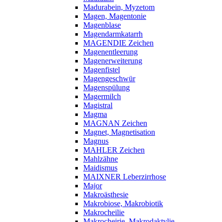
Madurabein, Myzetom
Magen, Magentonie
Magenblase
Magendarmkatarrh
MAGENDIE Zeichen
Magenentleerung
Magenerweiterung
Magenfistel
Magengeschwür
Magenspülung
Magermilch
Magistral
Magma
MAGNAN Zeichen
Magnet, Magnetisation
Magnus
MAHLER Zeichen
Mahlzähne
Maidismus
MAIXNER Leberzirrhose
Major
Makroästhesie
Makrobiose, Makrobiotik
Makrocheilie
Makrocheirie, Makrodaktylie