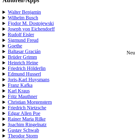
Autoren-Apps
Walter Benjamin
Wilhelm Busch
Fjodor M. Dostojewski
Joseph von Eichendorff
Rudolf Eisler
Sigmund Freud
Goethe
Baltasar Gracián
Neu
Brüder Grimm
Heinrich Heine
Friedrich Hölderlin
Edmund Husserl
Joris-Karl Huysmans
Franz Kafka
Karl Kraus
Fritz Mauthner
Christian Morgenstern
Friedrich Nietzsche
Edgar Allen Poe
Rainer Maria Rilke
Joachim Ringelnatz
Gustav Schwab
Theodor Storm