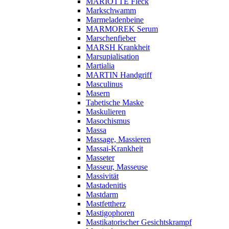
MARIOTTE Fleck
Markschwamm
Marmeladenbeine
MARMOREK Serum
Marschenfieber
MARSH Krankheit
Marsupialisation
Martialia
MARTIN Handgriff
Masculinus
Masern
Tabetische Maske
Maskulieren
Masochismus
Massa
Massage, Massieren
Massai-Krankheit
Masseter
Masseur, Masseuse
Massivität
Mastadenitis
Mastdarm
Mastfettherz
Mastigophoren
Mastikatorischer Gesichtskrampf