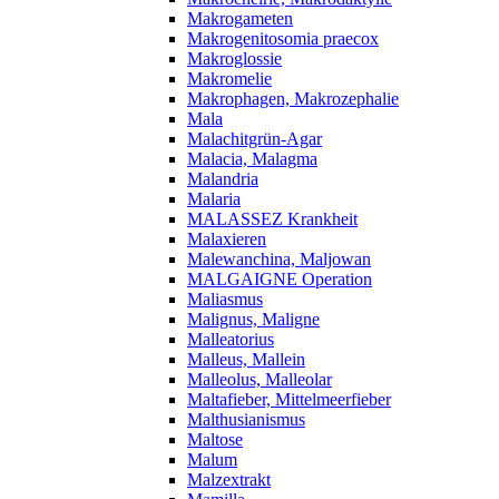
Makrogameten
Makrogenitosomia praecox
Makroglossie
Makromelie
Makrophagen, Makrozephalie
Mala
Malachitgrün-Agar
Malacia, Malagma
Malandria
Malaria
MALASSEZ Krankheit
Malaxieren
Malewanchina, Maljowan
MALGAIGNE Operation
Maliasmus
Malignus, Maligne
Malleatorius
Malleus, Mallein
Malleolus, Malleolar
Maltafieber, Mittelmeerfieber
Malthusianismus
Maltose
Malum
Malzextrakt