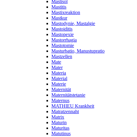
Mastisol
Mastitis
Mastixreaktion
Mastkur
Mastodynie, Mastalgie
Mastoiditis
Mastopexie
Mastorrhagia
Mastotomie
Masturbatio, Manustupratio
Mastzellen
Mate
Mater
Materia
Material
Materie
Maternität
Maternitätstetanie
Maternus
MATHIEU Krankheit
Matratzennaht
Matrix
Maturin
Maturitas
Matutinus