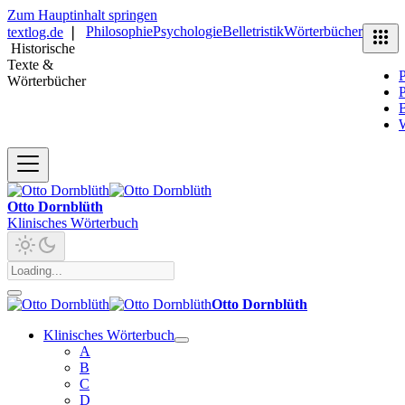
Zum Hauptinhalt springen
Philosophie
Psychologie
Belletristik
Wörterbücher
textlog.de
❘
Historische
Texte &
P
Wörterbücher
P
B
Otto Dornblüth
Klinisches Wörterbuch
Otto Dornblüth
Klinisches Wörterbuch
A
B
C
D