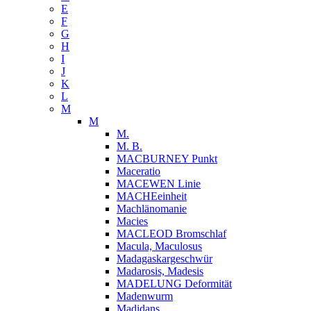
E
F
G
H
I
J
K
L
M
M
M.
M. B.
MACBURNEY Punkt
Maceratio
MACEWEN Linie
MACHEeinheit
Machlänomanie
Macies
MACLEOD Bromschlaf
Macula, Maculosus
Madagaskargeschwür
Madarosis, Madesis
MADELUNG Deformität
Madenwurm
Madidans