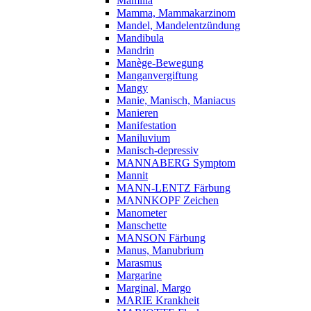
Mamilla
Mamma, Mammakarzinom
Mandel, Mandelentzündung
Mandibula
Mandrin
Manège-Bewegung
Manganvergiftung
Mangy
Manie, Manisch, Maniacus
Manieren
Manifestation
Maniluvium
Manisch-depressiv
MANNABERG Symptom
Mannit
MANN-LENTZ Färbung
MANNKOPF Zeichen
Manometer
Manschette
MANSON Färbung
Manus, Manubrium
Marasmus
Margarine
Marginal, Margo
MARIE Krankheit