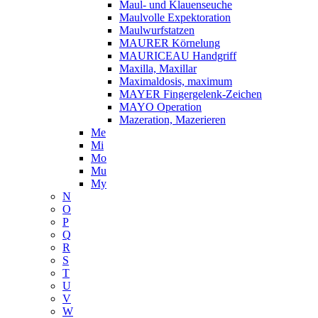
Maul- und Klauenseuche
Maulvolle Expektoration
Maulwurfstatzen
MAURER Körnelung
MAURICEAU Handgriff
Maxilla, Maxillar
Maximaldosis, maximum
MAYER Fingergelenk-Zeichen
MAYO Operation
Mazeration, Mazerieren
Me
Mi
Mo
Mu
My
N
O
P
Q
R
S
T
U
V
W