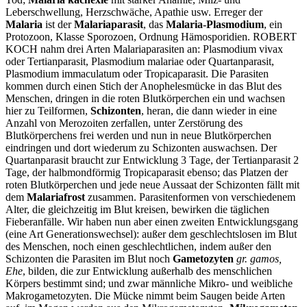
Leberschwellung, Herzschwäche, Apathie usw. Erreger der
Malaria
ist der
Malariaparasit
, das
Malaria-Plasmodium
, ein
Protozoon, Klasse Sporozoen, Ordnung Hämosporidien. ROBERT
KOCH nahm drei Arten Malariaparasiten an: Plasmodium vivax
oder Tertianparasit, Plasmodium malariae oder Quartanparasit,
Plasmodium immaculatum oder Tropicaparasit. Die Parasiten
kommen durch einen Stich der Anophelesmücke in das Blut des
Menschen, dringen in die roten Blutkörperchen ein und wachsen
hier zu Teilformen,
Schizonten
, heran, die dann wieder in eine
Anzahl von Merozoiten zerfallen, unter Zerstörung des
Blutkörperchens frei werden und nun in neue Blutkörperchen
eindringen und dort wiederum zu Schizonten auswachsen. Der
Quartanparasit braucht zur Entwicklung 3 Tage, der Tertianparasit 2
Tage, der halbmondförmig Tropicaparasit ebenso; das Platzen der
roten Blutkörperchen und jede neue Aussaat der Schizonten fällt mit
dem
Malariafrost
zusammen. Parasitenformen von verschiedenem
Alter, die gleichzeitig im Blut kreisen, bewirken die täglichen
Fieberanfälle. Wir haben nun aber einen zweiten Entwicklungsgang
(eine Art Generationswechsel): außer dem geschlechtslosen im Blut
des Menschen, noch einen geschlechtlichen, indem außer den
Schizonten die Parasiten im Blut noch
Gametozyten
gr. gamos,
Ehe
, bilden, die zur Entwicklung außerhalb des menschlichen
Körpers bestimmt sind; und zwar männliche Mikro- und weibliche
Makrogametozyten. Die Mücke nimmt beim Saugen beide Arten