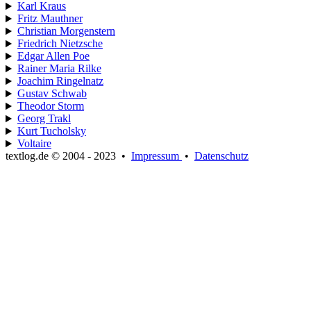
Karl Kraus
Fritz Mauthner
Christian Morgenstern
Friedrich Nietzsche
Edgar Allen Poe
Rainer Maria Rilke
Joachim Ringelnatz
Gustav Schwab
Theodor Storm
Georg Trakl
Kurt Tucholsky
Voltaire
textlog.de © 2004 - 2023
•
Impressum
•
Datenschutz