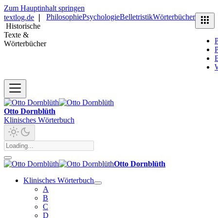
Zum Hauptinhalt springen
Philosophie
Psychologie
Belletristik
Wörterbücher
textlog.de
❘
Historische
Texte &
P
Wörterbücher
P
B
Otto Dornblüth
Klinisches Wörterbuch
Otto Dornblüth
Klinisches Wörterbuch
A
B
C
D