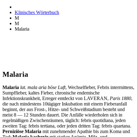
Klinisches Wörterbuch
M
M
Malaria
Malaria
Malaria
lat. mala aria böse Luft
, Wechselfieber, Febris interrnittens,
Sumpffieber, kaltes Fieber, chronische endemische
Infektionskrankheit, Erreger entdeckt von LAVERAN,
Paris 1880
,
die nach mindestens 10tägiger Inkubation mit einem Fieberanfall
beginnt, der aus Frost-, Hitze- und Schweißstadium besteht und
meist 8 — 12 Stunden dauert. Die Anfälle wiederholen sich in
regelmäßigen Zwischenräumen, täglich: febris quotidiana, jeden
zweiten Tag: febris tertiana, oder jeden dritten Tag: febris quartana.
Perniziöse Malaria
mit zunehmender Apathie bis zum Koma und
Tod;
Malaria kachexie
mit starker Anämie, Milz- und