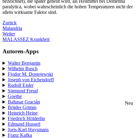
bezeichnet), die später geheilt wird, als Heilmittel bei Dementia
paralytica, wobei wahrscheinlich die hohen Temperaturen nicht der
allein wirksame Faktor sind.
Zurück
Malandria
Weiter
MALASSEZ Krankheit
Autoren-Apps
Walter Benjamin
Wilhelm Busch
Fjodor M. Dostojewski
Joseph von Eichendorff
Rudolf Eisler
Sigmund Freud
Goethe
Baltasar Gracián
Neu
Brüder Grimm
Heinrich Heine
Friedrich Hölderlin
Edmund Husserl
Joris-Karl Huysmans
Franz Kafka