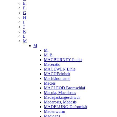
E
F
G
H
I
J
K
L
M
M
M.
M. B.
MACBURNEY Punkt
Maceratio
MACEWEN Linie
MACHEeinheit
Machlänomanie
Macies
MACLEOD Bromschlaf
Macula, Maculosus
Madagaskargeschwür
Madarosis, Madesis
MADELUNG Deformität
Madenwurm
Madidans