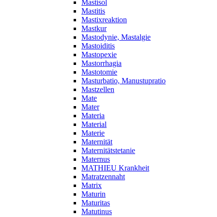
Mastisol
Mastitis
Mastixreaktion
Mastkur
Mastodynie, Mastalgie
Mastoiditis
Mastopexie
Mastorrhagia
Mastotomie
Masturbatio, Manustupratio
Mastzellen
Mate
Mater
Materia
Material
Materie
Maternität
Maternitätstetanie
Maternus
MATHIEU Krankheit
Matratzennaht
Matrix
Maturin
Maturitas
Matutinus