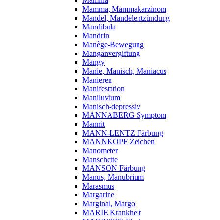
Mamilla
Mamma, Mammakarzinom
Mandel, Mandelentzündung
Mandibula
Mandrin
Manège-Bewegung
Manganvergiftung
Mangy
Manie, Manisch, Maniacus
Manieren
Manifestation
Maniluvium
Manisch-depressiv
MANNABERG Symptom
Mannit
MANN-LENTZ Färbung
MANNKOPF Zeichen
Manometer
Manschette
MANSON Färbung
Manus, Manubrium
Marasmus
Margarine
Marginal, Margo
MARIE Krankheit