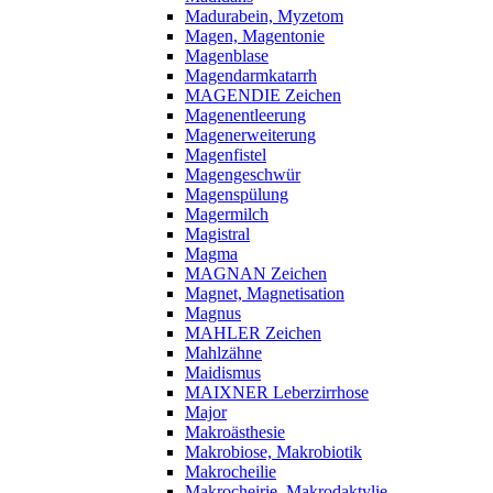
Madurabein, Myzetom
Magen, Magentonie
Magenblase
Magendarmkatarrh
MAGENDIE Zeichen
Magenentleerung
Magenerweiterung
Magenfistel
Magengeschwür
Magenspülung
Magermilch
Magistral
Magma
MAGNAN Zeichen
Magnet, Magnetisation
Magnus
MAHLER Zeichen
Mahlzähne
Maidismus
MAIXNER Leberzirrhose
Major
Makroästhesie
Makrobiose, Makrobiotik
Makrocheilie
Makrocheirie, Makrodaktylie