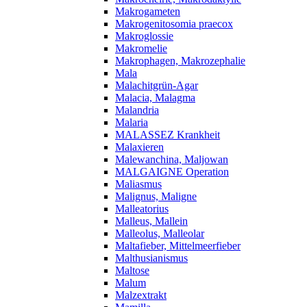
Makrogameten
Makrogenitosomia praecox
Makroglossie
Makromelie
Makrophagen, Makrozephalie
Mala
Malachitgrün-Agar
Malacia, Malagma
Malandria
Malaria
MALASSEZ Krankheit
Malaxieren
Malewanchina, Maljowan
MALGAIGNE Operation
Maliasmus
Malignus, Maligne
Malleatorius
Malleus, Mallein
Malleolus, Malleolar
Maltafieber, Mittelmeerfieber
Malthusianismus
Maltose
Malum
Malzextrakt