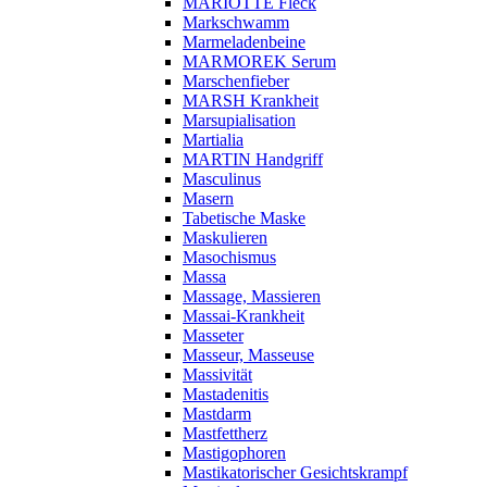
MARIOTTE Fleck
Markschwamm
Marmeladenbeine
MARMOREK Serum
Marschenfieber
MARSH Krankheit
Marsupialisation
Martialia
MARTIN Handgriff
Masculinus
Masern
Tabetische Maske
Maskulieren
Masochismus
Massa
Massage, Massieren
Massai-Krankheit
Masseter
Masseur, Masseuse
Massivität
Mastadenitis
Mastdarm
Mastfettherz
Mastigophoren
Mastikatorischer Gesichtskrampf