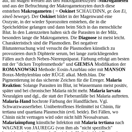
auf, im Magen werden aus den Mikrogametozyten -
Mikrogameten
und aus der Befruchtung der Makrogametozyten durch diese
entstehen
Makrogameten
( =
Ookinet
SCHAUDINN,
gr. ôon Ei,
xineô bewege
). Der
Ookinet
bildet in der Magenwand eine
Oozyste, in der wieder Sporozoiten entstehen, die in die
Speicheldrüse gelangen und dann beim Stich in das menschliche
Blut. In den Latenzzeiten halten sich die Parasiten in der Milz,
besonders lange die Makrogameten. Die
Diagnose
ist meist leicht.
Charakteristisch sind die Plasmodien. Bei negativer
Blutuntersuchung wird versucht die Plasmodien künstlich zu
provozieren durch Diphterie serum, bei lange zurückliegenden
Fällen auch durch Neben-Nierenpräparat. Färbung erfolgt am besten
mit der "dicken Tropfenmethode" und
GIEMSA
Modifikation der
ROMANOWSKI
Methode: Eosin-Azurblau oder mit
MANSON
Borax-Methylenblau oder RÜGE
alkal. Meth.blau. Die
Pigmentierung ist das sicherste Zeichen für die Erreger.
Malaria
Reaktion
: Solange Parasiten im Blut, ist Wassermann meist positiv,
später und bei chronischer Malaria nicht mehr.
Malaria larvata
Neuralgien und dgl., die statt der Fieberanfälle bei Malaria auftreten.
Malaria-Hand
hochrote Färbung der Handflächen. Vgl.
Schwarzwasserfieber. Unübertroffenes Heilmittel ist Chinin, für
tertiana und quartiana Plasmochin (evtl. beide). Bei Fällen, wo
Chinin nicht vertragen wird oder nicht hilft Neosalvarsan.
Malariaimpfung
künstliche Infektion mit
Malaria tertiana
nach
WAGNER von JAUREGG (von ihm als "nicht spezifisch"