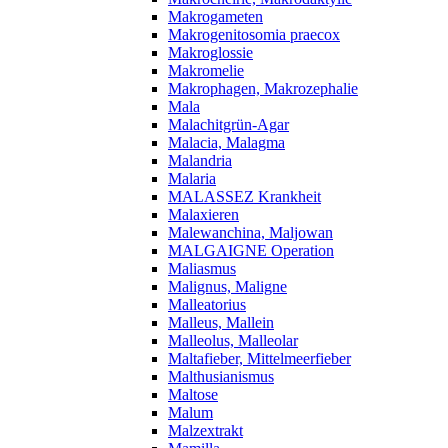
Makrogameten
Makrogenitosomia praecox
Makroglossie
Makromelie
Makrophagen, Makrozephalie
Mala
Malachitgrün-Agar
Malacia, Malagma
Malandria
Malaria
MALASSEZ Krankheit
Malaxieren
Malewanchina, Maljowan
MALGAIGNE Operation
Maliasmus
Malignus, Maligne
Malleatorius
Malleus, Mallein
Malleolus, Malleolar
Maltafieber, Mittelmeerfieber
Malthusianismus
Maltose
Malum
Malzextrakt