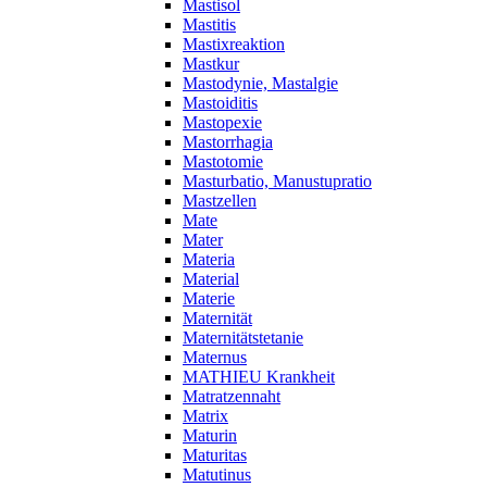
Mastisol
Mastitis
Mastixreaktion
Mastkur
Mastodynie, Mastalgie
Mastoiditis
Mastopexie
Mastorrhagia
Mastotomie
Masturbatio, Manustupratio
Mastzellen
Mate
Mater
Materia
Material
Materie
Maternität
Maternitätstetanie
Maternus
MATHIEU Krankheit
Matratzennaht
Matrix
Maturin
Maturitas
Matutinus