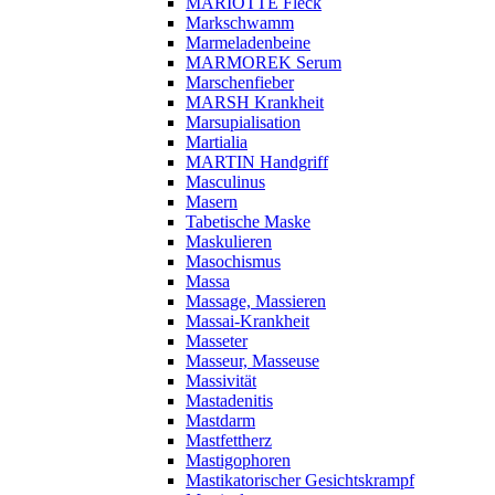
MARIOTTE Fleck
Markschwamm
Marmeladenbeine
MARMOREK Serum
Marschenfieber
MARSH Krankheit
Marsupialisation
Martialia
MARTIN Handgriff
Masculinus
Masern
Tabetische Maske
Maskulieren
Masochismus
Massa
Massage, Massieren
Massai-Krankheit
Masseter
Masseur, Masseuse
Massivität
Mastadenitis
Mastdarm
Mastfettherz
Mastigophoren
Mastikatorischer Gesichtskrampf