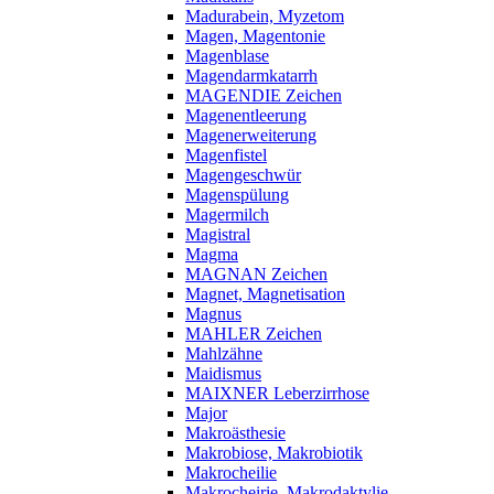
Madurabein, Myzetom
Magen, Magentonie
Magenblase
Magendarmkatarrh
MAGENDIE Zeichen
Magenentleerung
Magenerweiterung
Magenfistel
Magengeschwür
Magenspülung
Magermilch
Magistral
Magma
MAGNAN Zeichen
Magnet, Magnetisation
Magnus
MAHLER Zeichen
Mahlzähne
Maidismus
MAIXNER Leberzirrhose
Major
Makroästhesie
Makrobiose, Makrobiotik
Makrocheilie
Makrocheirie, Makrodaktylie