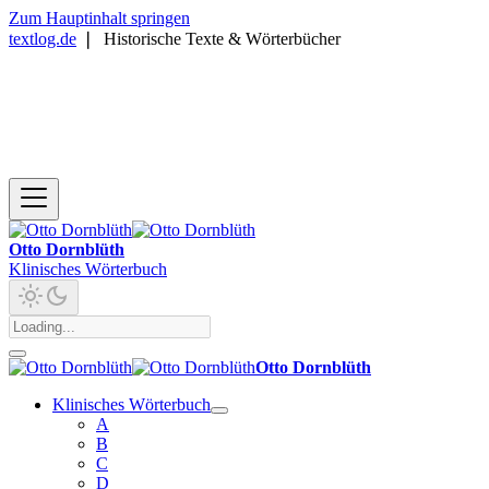
Zum Hauptinhalt springen
textlog.de
❘
Historische Texte & Wörterbücher
Otto Dornblüth
Klinisches Wörterbuch
Otto Dornblüth
Klinisches Wörterbuch
A
B
C
D