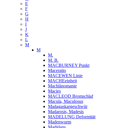
E
F
G
H
I
J
K
L
M
M
M.
M. B.
MACBURNEY Punkt
Maceratio
MACEWEN Linie
MACHEeinheit
Machlänomanie
Macies
MACLEOD Bromschlaf
Macula, Maculosus
Madagaskargeschwür
Madarosis, Madesis
MADELUNG Deformität
Madenwurm
Madidans