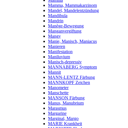
Mamilla
Mamma, Mammakarzinom
Mandel, Mandelentzündung
Mandibula
Mandrin
Manège-Bewegung
Manganvergiftung
Mangy
Manie, Manisch, Maniacus
Manieren
Manifestation
Maniluvium
Manisch-depressiv
MANNABERG Symptom
Mannit
MANN-LENTZ Färbung
MANNKOPF Zeichen
Manometer
Manschette
MANSON Färbung
Manus, Manubrium
Marasmus
Margarine
Marginal, Margo
MARIE Krankheit