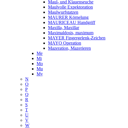
Maul- und Klauenseuche
Maulvolle Expektoration
Maulwurfstatzen
MAURER Körnelung
MAURICEAU Handgriff
Maxilla, Maxillar
Maximaldosis, maximum
MAYER Fingergelenk-Zeichen
MAYO Operation
Mazeration, Mazerieren
Me
Mi
Mo
Mu
My
N
O
P
Q
R
S
T
U
V
W