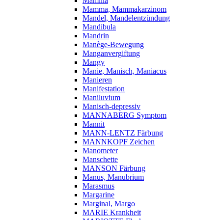
Mamilla
Mamma, Mammakarzinom
Mandel, Mandelentzündung
Mandibula
Mandrin
Manège-Bewegung
Manganvergiftung
Mangy
Manie, Manisch, Maniacus
Manieren
Manifestation
Maniluvium
Manisch-depressiv
MANNABERG Symptom
Mannit
MANN-LENTZ Färbung
MANNKOPF Zeichen
Manometer
Manschette
MANSON Färbung
Manus, Manubrium
Marasmus
Margarine
Marginal, Margo
MARIE Krankheit