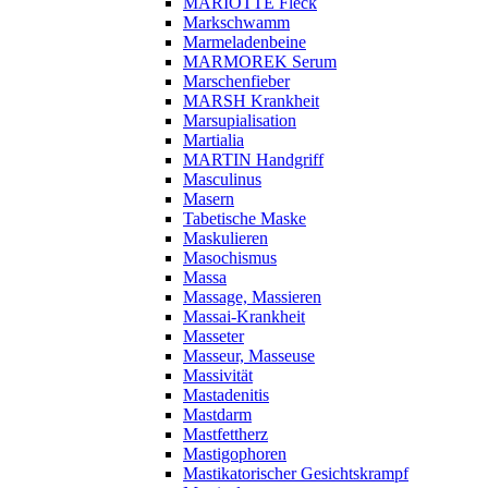
MARIOTTE Fleck
Markschwamm
Marmeladenbeine
MARMOREK Serum
Marschenfieber
MARSH Krankheit
Marsupialisation
Martialia
MARTIN Handgriff
Masculinus
Masern
Tabetische Maske
Maskulieren
Masochismus
Massa
Massage, Massieren
Massai-Krankheit
Masseter
Masseur, Masseuse
Massivität
Mastadenitis
Mastdarm
Mastfettherz
Mastigophoren
Mastikatorischer Gesichtskrampf