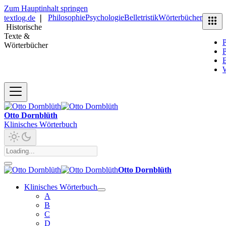
Zum Hauptinhalt springen
Philosophie
Psychologie
Belletristik
Wörterbücher
textlog.de
❘
Historische
Texte &
P
Wörterbücher
P
B
Otto Dornblüth
Klinisches Wörterbuch
Otto Dornblüth
Klinisches Wörterbuch
A
B
C
D