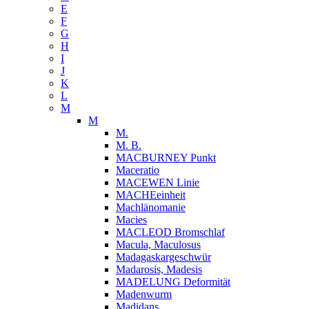
E
F
G
H
I
J
K
L
M
M
M.
M. B.
MACBURNEY Punkt
Maceratio
MACEWEN Linie
MACHEeinheit
Machlänomanie
Macies
MACLEOD Bromschlaf
Macula, Maculosus
Madagaskargeschwür
Madarosis, Madesis
MADELUNG Deformität
Madenwurm
Madidans