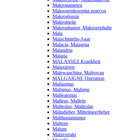
Makrogameten
Makrogenitosomia praecox
Makroglossie
Makromelie
Makrophagen, Makrozephalie
Mala
Malachitgrün-Agar
Malacia, Malagma
Malandria
Malaria
MALASSEZ Krankheit
Malaxieren
Malewanchina, Maljowan
MALGAIGNE Operation
Maliasmus
Malignus, Maligne
Malleatorius
Malleus, Mallein
Malleolus, Malleolar
Maltafieber, Mittelmeerfieber
Malthusianismus
Maltose
Malum
Malzextrakt