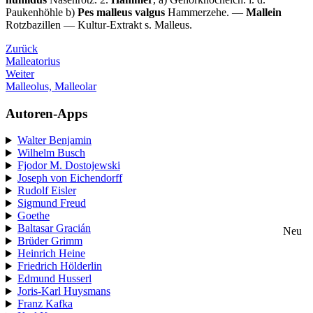
Paukenhöhle b)
Pes malleus valgus
Hammerzehe. —
Mallein
Rotzbazillen — Kultur-Extrakt s. Malleus.
Zurück
Malleatorius
Weiter
Malleolus, Malleolar
Autoren-Apps
Walter Benjamin
Wilhelm Busch
Fjodor M. Dostojewski
Joseph von Eichendorff
Rudolf Eisler
Sigmund Freud
Goethe
Baltasar Gracián
Neu
Brüder Grimm
Heinrich Heine
Friedrich Hölderlin
Edmund Husserl
Joris-Karl Huysmans
Franz Kafka