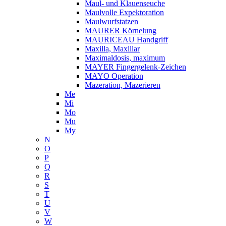
Maul- und Klauenseuche
Maulvolle Expektoration
Maulwurfstatzen
MAURER Körnelung
MAURICEAU Handgriff
Maxilla, Maxillar
Maximaldosis, maximum
MAYER Fingergelenk-Zeichen
MAYO Operation
Mazeration, Mazerieren
Me
Mi
Mo
Mu
My
N
O
P
Q
R
S
T
U
V
W