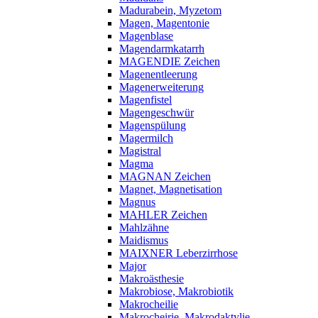
Madurabein, Myzetom
Magen, Magentonie
Magenblase
Magendarmkatarrh
MAGENDIE Zeichen
Magenentleerung
Magenerweiterung
Magenfistel
Magengeschwür
Magenspülung
Magermilch
Magistral
Magma
MAGNAN Zeichen
Magnet, Magnetisation
Magnus
MAHLER Zeichen
Mahlzähne
Maidismus
MAIXNER Leberzirrhose
Major
Makroästhesie
Makrobiose, Makrobiotik
Makrocheilie
Makrocheirie, Makrodaktylie