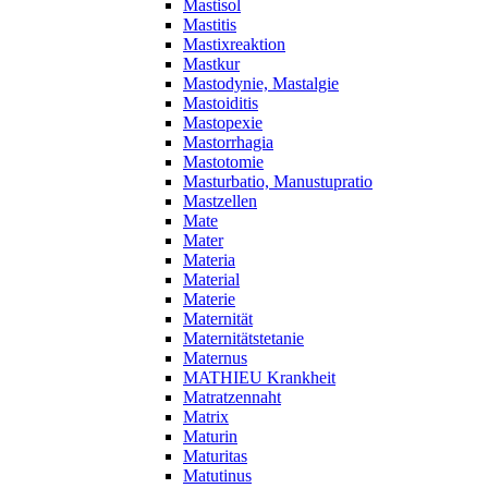
Mastisol
Mastitis
Mastixreaktion
Mastkur
Mastodynie, Mastalgie
Mastoiditis
Mastopexie
Mastorrhagia
Mastotomie
Masturbatio, Manustupratio
Mastzellen
Mate
Mater
Materia
Material
Materie
Maternität
Maternitätstetanie
Maternus
MATHIEU Krankheit
Matratzennaht
Matrix
Maturin
Maturitas
Matutinus