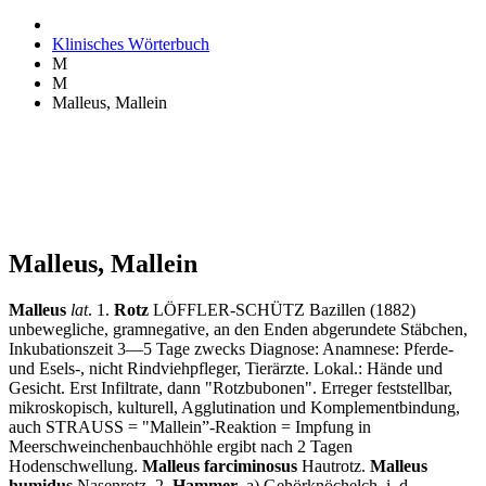
Klinisches Wörterbuch
M
M
Malleus, Mallein
Malleus, Mallein
Malleus
lat
. 1.
Rotz
LÖFFLER-SCHÜTZ Bazillen (1882)
unbewegliche, gramnegative, an den Enden abgerundete Stäbchen,
Inkubationszeit 3—5 Tage zwecks Diagnose: Anamnese: Pferde-
und Esels-, nicht Rindviehpfleger, Tierärzte. Lokal.: Hände und
Gesicht. Erst Infiltrate, dann "Rotzbubonen". Erreger feststellbar,
mikroskopisch, kulturell, Agglutination und Komplementbindung,
auch STRAUSS = "Mallein”-Reaktion = Impfung in
Meerschweinchenbauchhöhle ergibt nach 2 Tagen
Hodenschwellung.
Malleus farciminosus
Hautrotz.
Malleus
humidus
Nasenrotz. 2.
Hammer
, a) Gehörknöchelch. i. d.