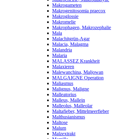
Makrogameten
Makrogenitosomia praecox
Makroglossie
Makromelie
Makrophagen, Makrozephalie
Mala
Malachitgrün-Agar
Malacia, Malagma
Malandria
Malaria
MALASSEZ Krankheit
Malaxieren
Malewanchina, Maljowan
MALGAIGNE Operation
Maliasmus
Malignus, Maligne
Malleatorius
Malleus, Mallein
Malleolus, Malleolar
Maltafieber, Mittelmeerfieber
Malthusianismus
Maltose
Malum
Malzextrakt