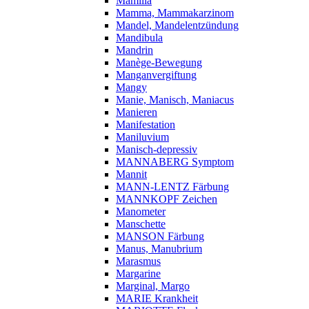
Mamilla
Mamma, Mammakarzinom
Mandel, Mandelentzündung
Mandibula
Mandrin
Manège-Bewegung
Manganvergiftung
Mangy
Manie, Manisch, Maniacus
Manieren
Manifestation
Maniluvium
Manisch-depressiv
MANNABERG Symptom
Mannit
MANN-LENTZ Färbung
MANNKOPF Zeichen
Manometer
Manschette
MANSON Färbung
Manus, Manubrium
Marasmus
Margarine
Marginal, Margo
MARIE Krankheit