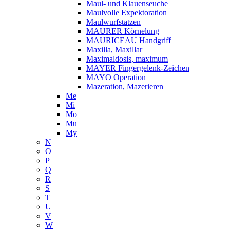
Maul- und Klauenseuche
Maulvolle Expektoration
Maulwurfstatzen
MAURER Körnelung
MAURICEAU Handgriff
Maxilla, Maxillar
Maximaldosis, maximum
MAYER Fingergelenk-Zeichen
MAYO Operation
Mazeration, Mazerieren
Me
Mi
Mo
Mu
My
N
O
P
Q
R
S
T
U
V
W