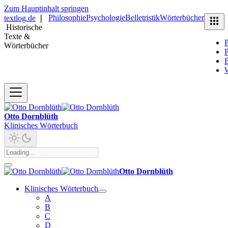
Zum Hauptinhalt springen
Philosophie
Psychologie
Belletristik
Wörterbücher
textlog.de
❘
Historische
Texte &
P
Wörterbücher
P
B
Otto Dornblüth
Klinisches Wörterbuch
Otto Dornblüth
Klinisches Wörterbuch
A
B
C
D