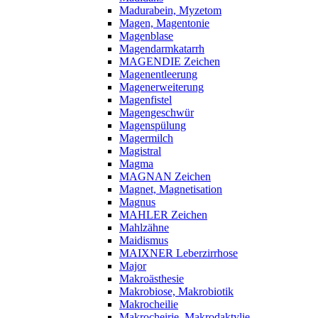
Madurabein, Myzetom
Magen, Magentonie
Magenblase
Magendarmkatarrh
MAGENDIE Zeichen
Magenentleerung
Magenerweiterung
Magenfistel
Magengeschwür
Magenspülung
Magermilch
Magistral
Magma
MAGNAN Zeichen
Magnet, Magnetisation
Magnus
MAHLER Zeichen
Mahlzähne
Maidismus
MAIXNER Leberzirrhose
Major
Makroästhesie
Makrobiose, Makrobiotik
Makrocheilie
Makrocheirie, Makrodaktylie