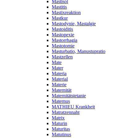
Mastisol
Mastitis
Mastixreaktion
Mastkur
Mastodynie, Mastalgie
Mastoiditis
Mastopexie
Mastorrhagia
Mastotomie
Masturbatio, Manustupratio
Mastzellen
Mate
Mater
Materia
Material
Materie
Maternität
Maternitätstetanie
Maternus
MATHIEU Krankheit
Matratzennaht
Matrix
Maturin
Maturitas
Matutinus