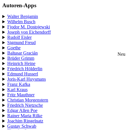
Autoren-Apps
Walter Benjamin
Wilhelm Busch
Fjodor M. Dostojewski
Joseph von Eichendorff
Rudolf Eisler
Sigmund Freud
Goethe
Baltasar Gracián
Neu
Brüder Grimm
Heinrich Heine
Friedrich Hölderlin
Edmund Husserl
Joris-Karl Huysmans
Franz Kafka
Karl Kraus
Fritz Mauthner
Christian Morgenstern
Friedrich Nietzsche
Edgar Allen Poe
Rainer Maria Rilke
Joachim Ringelnatz
Gustav Schwab