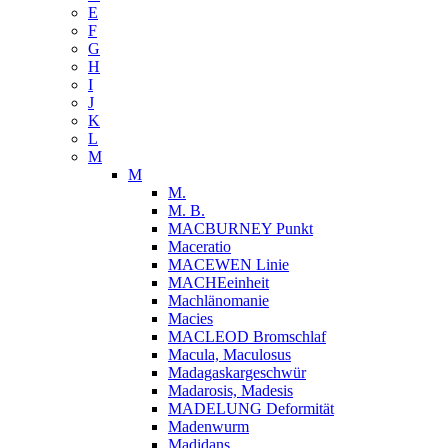
E
F
G
H
I
J
K
L
M
M
M.
M. B.
MACBURNEY Punkt
Maceratio
MACEWEN Linie
MACHEeinheit
Machlänomanie
Macies
MACLEOD Bromschlaf
Macula, Maculosus
Madagaskargeschwür
Madarosis, Madesis
MADELUNG Deformität
Madenwurm
Madidans