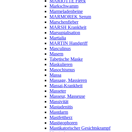
MARIOTTE Fleck
Markschwamm
Marmeladenbeine
MARMOREK Serum
Marschenfieber
MARSH Krankheit
Marsupialisation
Martialia
MARTIN Handgriff
Masculinus
Masern
Tabetische Maske
Maskulieren
Masochismus
Massa
Massage, Massieren
Massai-Krankheit
Masseter
Masseur, Masseuse
Massivität
Mastadenitis
Mastdarm
Mastfettherz
Mastigophoren
Mastikatorischer Gesichtskrampf