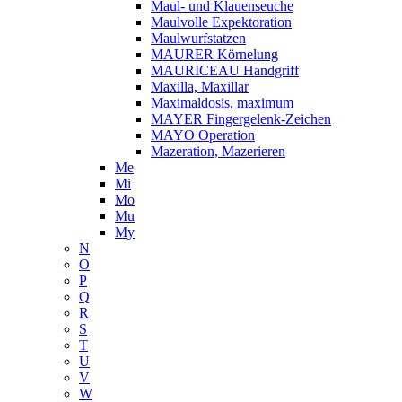
Maul- und Klauenseuche
Maulvolle Expektoration
Maulwurfstatzen
MAURER Körnelung
MAURICEAU Handgriff
Maxilla, Maxillar
Maximaldosis, maximum
MAYER Fingergelenk-Zeichen
MAYO Operation
Mazeration, Mazerieren
Me
Mi
Mo
Mu
My
N
O
P
Q
R
S
T
U
V
W