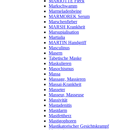
MARIOTTE Fleck
Markschwamm
Marmeladenbeine
MARMOREK Serum
Marschenfieber
MARSH Krankheit
Marsupialisation
Martialia
MARTIN Handgriff
Masculinus
Masern
Tabetische Maske
Maskulieren
Masochismus
Massa
Massage, Massieren
Massai-Krankheit
Masseter
Masseur, Masseuse
Massivität
Mastadenitis
Mastdarm
Mastfettherz
Mastigophoren
Mastikatorischer Gesichtskrampf