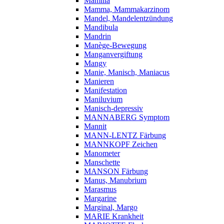
Mamilla
Mamma, Mammakarzinom
Mandel, Mandelentzündung
Mandibula
Mandrin
Manège-Bewegung
Manganvergiftung
Mangy
Manie, Manisch, Maniacus
Manieren
Manifestation
Maniluvium
Manisch-depressiv
MANNABERG Symptom
Mannit
MANN-LENTZ Färbung
MANNKOPF Zeichen
Manometer
Manschette
MANSON Färbung
Manus, Manubrium
Marasmus
Margarine
Marginal, Margo
MARIE Krankheit