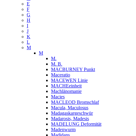
E
F
G
H
I
J
K
L
M
M
M.
M. B.
MACBURNEY Punkt
Maceratio
MACEWEN Linie
MACHEeinheit
Machlänomanie
Macies
MACLEOD Bromschlaf
Macula, Maculosus
Madagaskargeschwür
Madarosis, Madesis
MADELUNG Deformität
Madenwurm
Madidans