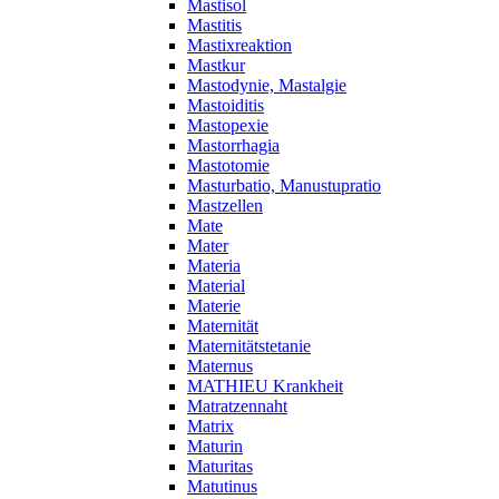
Mastisol
Mastitis
Mastixreaktion
Mastkur
Mastodynie, Mastalgie
Mastoiditis
Mastopexie
Mastorrhagia
Mastotomie
Masturbatio, Manustupratio
Mastzellen
Mate
Mater
Materia
Material
Materie
Maternität
Maternitätstetanie
Maternus
MATHIEU Krankheit
Matratzennaht
Matrix
Maturin
Maturitas
Matutinus