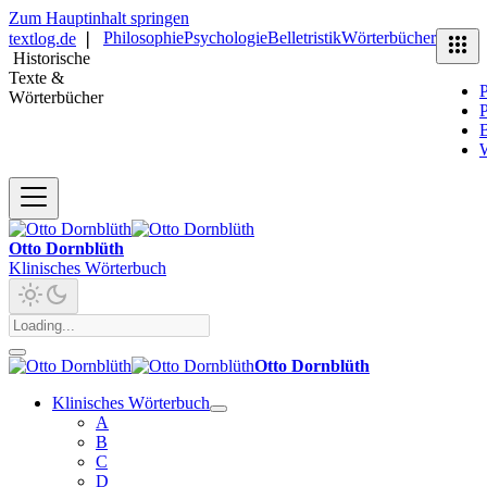
Zum Hauptinhalt springen
Philosophie
Psychologie
Belletristik
Wörterbücher
textlog.de
❘
Historische
Texte &
P
Wörterbücher
P
B
Otto Dornblüth
Klinisches Wörterbuch
Otto Dornblüth
Klinisches Wörterbuch
A
B
C
D