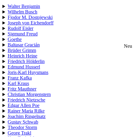
Walter Benjamin
Wilhelm Busch
Fjodor M. Dostojewski
Joseph von Eichendorff
Rudolf Eisler
Sigmund Freud
Goethe
Baltasar Gracián
Neu
Brüder Grimm
Heinrich Heine
Friedrich Hölderlin
Edmund Husserl
Joris-Karl Huysmans
Franz Kafka
Karl Kraus
Fritz Mauthner
Christian Morgenstern
Friedrich Nietzsche
Edgar Allen Poe
Rainer Maria Rilke
Joachim Ringelnatz
Gustav Schwab
Theodor Storm
Georg Trakl