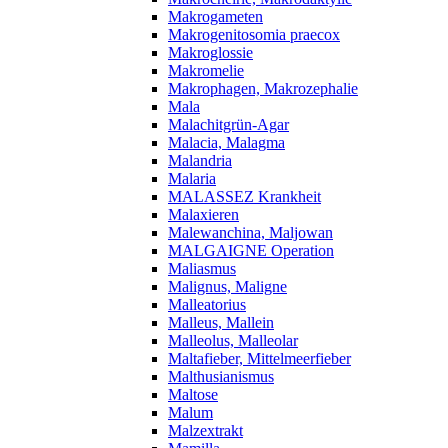
Makrogameten
Makrogenitosomia praecox
Makroglossie
Makromelie
Makrophagen, Makrozephalie
Mala
Malachitgrün-Agar
Malacia, Malagma
Malandria
Malaria
MALASSEZ Krankheit
Malaxieren
Malewanchina, Maljowan
MALGAIGNE Operation
Maliasmus
Malignus, Maligne
Malleatorius
Malleus, Mallein
Malleolus, Malleolar
Maltafieber, Mittelmeerfieber
Malthusianismus
Maltose
Malum
Malzextrakt