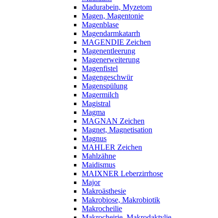
Madurabein, Myzetom
Magen, Magentonie
Magenblase
Magendarmkatarrh
MAGENDIE Zeichen
Magenentleerung
Magenerweiterung
Magenfistel
Magengeschwür
Magenspülung
Magermilch
Magistral
Magma
MAGNAN Zeichen
Magnet, Magnetisation
Magnus
MAHLER Zeichen
Mahlzähne
Maidismus
MAIXNER Leberzirrhose
Major
Makroästhesie
Makrobiose, Makrobiotik
Makrocheilie
Makrocheirie, Makrodaktylie