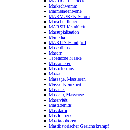
MARIOTTE Fleck
Markschwamm
Marmeladenbeine
MARMOREK Serum
Marschenfieber
MARSH Krankheit
Marsupialisation
Martialia
MARTIN Handgriff
Masculinus
Masern
Tabetische Maske
Maskulieren
Masochismus
Massa
Massage, Massieren
Massai-Krankheit
Masseter
Masseur, Masseuse
Massivität
Mastadenitis
Mastdarm
Mastfettherz
Mastigophoren
Mastikatorischer Gesichtskrampf