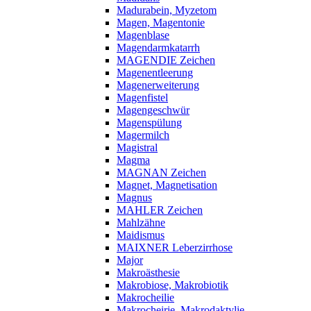
Madurabein, Myzetom
Magen, Magentonie
Magenblase
Magendarmkatarrh
MAGENDIE Zeichen
Magenentleerung
Magenerweiterung
Magenfistel
Magengeschwür
Magenspülung
Magermilch
Magistral
Magma
MAGNAN Zeichen
Magnet, Magnetisation
Magnus
MAHLER Zeichen
Mahlzähne
Maidismus
MAIXNER Leberzirrhose
Major
Makroästhesie
Makrobiose, Makrobiotik
Makrocheilie
Makrocheirie, Makrodaktylie