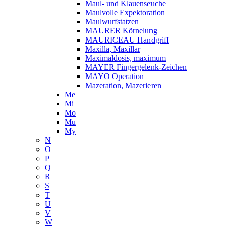
Maul- und Klauenseuche
Maulvolle Expektoration
Maulwurfstatzen
MAURER Körnelung
MAURICEAU Handgriff
Maxilla, Maxillar
Maximaldosis, maximum
MAYER Fingergelenk-Zeichen
MAYO Operation
Mazeration, Mazerieren
Me
Mi
Mo
Mu
My
N
O
P
Q
R
S
T
U
V
W