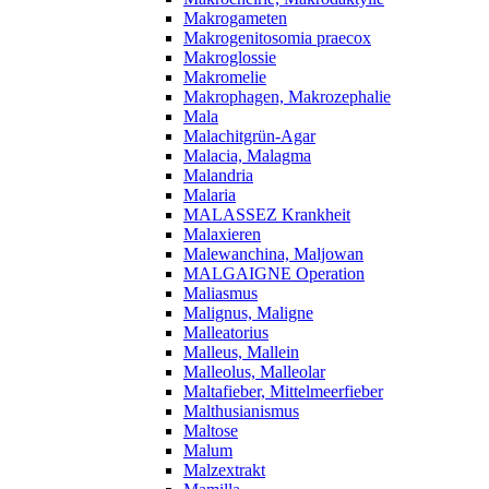
Makrogameten
Makrogenitosomia praecox
Makroglossie
Makromelie
Makrophagen, Makrozephalie
Mala
Malachitgrün-Agar
Malacia, Malagma
Malandria
Malaria
MALASSEZ Krankheit
Malaxieren
Malewanchina, Maljowan
MALGAIGNE Operation
Maliasmus
Malignus, Maligne
Malleatorius
Malleus, Mallein
Malleolus, Malleolar
Maltafieber, Mittelmeerfieber
Malthusianismus
Maltose
Malum
Malzextrakt