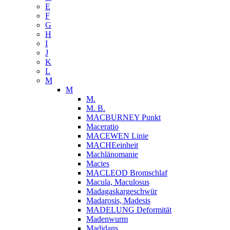
E
F
G
H
I
J
K
L
M
M
M.
M. B.
MACBURNEY Punkt
Maceratio
MACEWEN Linie
MACHEeinheit
Machlänomanie
Macies
MACLEOD Bromschlaf
Macula, Maculosus
Madagaskargeschwür
Madarosis, Madesis
MADELUNG Deformität
Madenwurm
Madidans