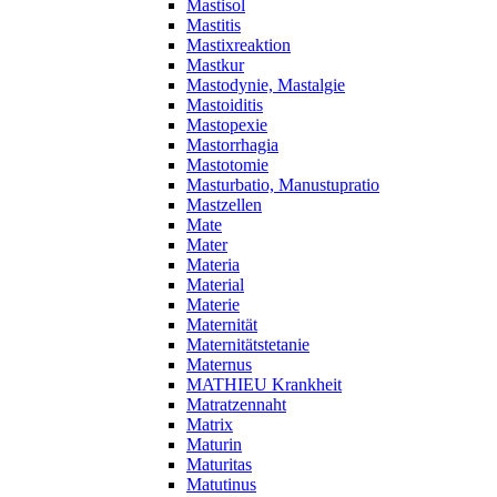
Mastisol
Mastitis
Mastixreaktion
Mastkur
Mastodynie, Mastalgie
Mastoiditis
Mastopexie
Mastorrhagia
Mastotomie
Masturbatio, Manustupratio
Mastzellen
Mate
Mater
Materia
Material
Materie
Maternität
Maternitätstetanie
Maternus
MATHIEU Krankheit
Matratzennaht
Matrix
Maturin
Maturitas
Matutinus