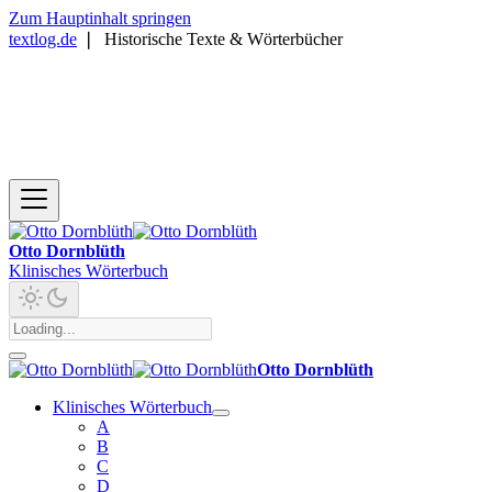
Zum Hauptinhalt springen
textlog.de
❘
Historische Texte & Wörterbücher
Otto Dornblüth
Klinisches Wörterbuch
Otto Dornblüth
Klinisches Wörterbuch
A
B
C
D