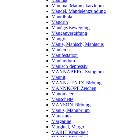
Mamilla
Mamma, Mammakarzinom
Mandel, Mandelentzündung
Mandibula
Mandrin
Manège-Bewegung
Manganvergiftung
Mangy
Manie, Manisch, Maniacus
Manieren
Manifestation
Maniluvium
Manisch-depressiv
MANNABERG Symptom
Mannit
MANN-LENTZ Färbung
MANNKOPF Zeichen
Manometer
Manschette
MANSON Färbung
Manus, Manubrium
Marasmus
Margarine
Marginal, Margo
MARIE Krankheit