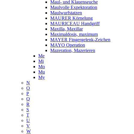
Maul- und Klauenseuche
Maulvolle Expektoration
Maulwurfstatzen
MAURER Körnelung
MAURICEAU Handgriff
Maxilla, Maxillar
Maximaldosis, maximum
MAYER Fingergelenk-Zeichen
MAYO Operation
Mazeration, Mazerieren
Me
Mi
Mo
Mu
My
N
O
P
Q
R
S
T
U
V
W