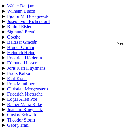
Walter Benjamin
Wilhelm Busch
Fjodor M. Dostojewski
Joseph von Eichendorff
Rudolf Eisler
Sigmund Freud
Goethe
Baltasar Gracián
Neu
Brüder Grimm
Heinrich Heine
Friedrich Hölderlin
Edmund Husserl
Joris-Karl Huysmans
Franz Kafka
Karl Kraus
Fritz Mauthner
Christian Morgenstern
Friedrich Nietzsche
Edgar Allen Poe
Rainer Maria Rilke
Joachim Ringelnatz
Gustav Schwab
Theodor Storm
Georg Trakl