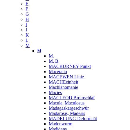
E
F
G
H
I
J
K
L
M
M
M.
M. B.
MACBURNEY Punkt
Maceratio
MACEWEN Linie
MACHEeinheit
Machlänomanie
Macies
MACLEOD Bromschlaf
Macula, Maculosus
Madagaskargeschwür
Madarosis, Madesis
MADELUNG Deformität
Madenwurm
Madidans