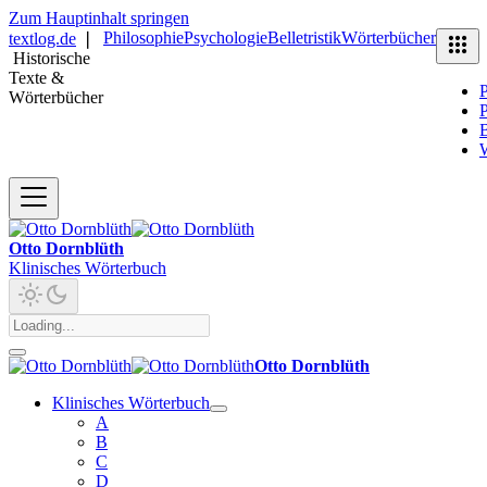
Zum Hauptinhalt springen
Philosophie
Psychologie
Belletristik
Wörterbücher
textlog.de
❘
Historische
Texte &
P
Wörterbücher
P
B
Otto Dornblüth
Klinisches Wörterbuch
Otto Dornblüth
Klinisches Wörterbuch
A
B
C
D