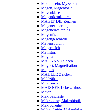
Madurabein, Myzetom
Magen, Magentonie
Magenblase
Magendarmkatarrh
MAGENDIE Zeichen
Magenentleerung
Magenerweiterung
Magenfistel
Magengeschwür
Magenspülung
Magermilch
Magistral
Magma
MAGNAN Zeichen
Magnet, Magnetisation
Magnus
MAHLER Zeichen
Mahlzähne
Maidismus
MAIXNER Leberzirrhose
Major
Makroästhesie
Makrobiose, Makrobiotik
Makrocheilie
Makrocheirie, Makrodaktylie