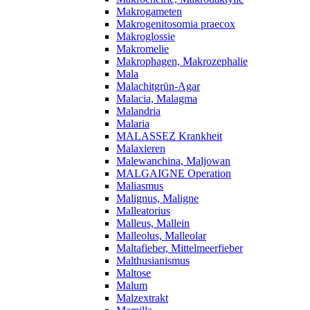
Makrogameten
Makrogenitosomia praecox
Makroglossie
Makromelie
Makrophagen, Makrozephalie
Mala
Malachitgrün-Agar
Malacia, Malagma
Malandria
Malaria
MALASSEZ Krankheit
Malaxieren
Malewanchina, Maljowan
MALGAIGNE Operation
Maliasmus
Malignus, Maligne
Malleatorius
Malleus, Mallein
Malleolus, Malleolar
Maltafieber, Mittelmeerfieber
Malthusianismus
Maltose
Malum
Malzextrakt