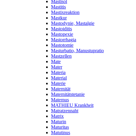
Mastisol
Mastitis
Mastixreaktion
Mastkur
Mastodynie, Mastalgie
Mastoiditis
Mastopexie
Mastorrhagia
Mastotomie
Masturbatio, Manustupratio
Mastzellen
Mate
Mater
Materia
Material
Materie
Maternität
Maternitätstetanie
Maternus
MATHIEU Krankheit
Matratzennaht
Matrix
Maturin
Maturitas
Matutinus