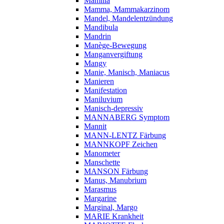
Mamilla
Mamma, Mammakarzinom
Mandel, Mandelentzündung
Mandibula
Mandrin
Manège-Bewegung
Manganvergiftung
Mangy
Manie, Manisch, Maniacus
Manieren
Manifestation
Maniluvium
Manisch-depressiv
MANNABERG Symptom
Mannit
MANN-LENTZ Färbung
MANNKOPF Zeichen
Manometer
Manschette
MANSON Färbung
Manus, Manubrium
Marasmus
Margarine
Marginal, Margo
MARIE Krankheit