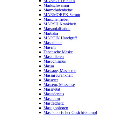
MARIOTTE Fleck
Markschwamm
Marmeladenbeine
MARMOREK Serum
Marschenfieber
MARSH Krankheit
Marsupialisation
Martialia
MARTIN Handgriff
Masculinus
Masern
Tabetische Maske
Maskulieren
Masochismus
Massa
Massage, Massieren
Massai-Krankheit
Masseter
Masseur, Masseuse
Massivität
Mastadenitis
Mastdarm
Mastfettherz
Mastigophoren
Mastikatorischer Gesichtskrampf