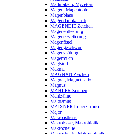
Madurabein, Myzetom
Magen, Magentonie
Magenblase
Magendarmkatarrh
MAGENDIE Zeichen
Magenentleerung
Magenerweiterung
Magenfistel
Magengeschwür
Magenspülung
Magermilch
Magistral
Magma
MAGNAN Zeichen
Magnet, Magnetisation
Magnus
MAHLER Zeichen
Mahlzähne
Maidismus
MAIXNER Leberzirrhose
Major
Makroästhesie
Makrobiose, Makrobiotik
Makrocheilie
Makrocheirie, Makrodaktylie