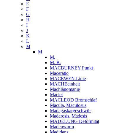
E
F
G
H
I
J
K
L
M
M
M.
M. B.
MACBURNEY Punkt
Maceratio
MACEWEN Linie
MACHEeinheit
Machlänomanie
Macies
MACLEOD Bromschlaf
Macula, Maculosus
Madagaskargeschwür
Madarosis, Madesis
MADELUNG Deformität
Madenwurm
Madidans