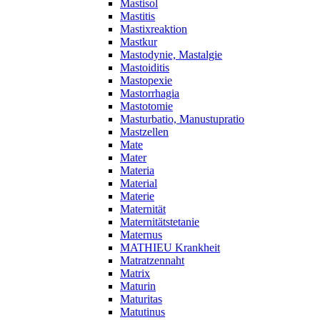
Mastisol
Mastitis
Mastixreaktion
Mastkur
Mastodynie, Mastalgie
Mastoiditis
Mastopexie
Mastorrhagia
Mastotomie
Masturbatio, Manustupratio
Mastzellen
Mate
Mater
Materia
Material
Materie
Maternität
Maternitätstetanie
Maternus
MATHIEU Krankheit
Matratzennaht
Matrix
Maturin
Maturitas
Matutinus