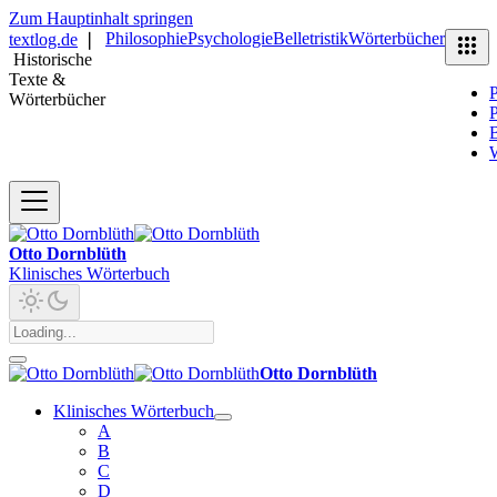
Zum Hauptinhalt springen
Philosophie
Psychologie
Belletristik
Wörterbücher
textlog.de
❘
Historische
Texte &
P
Wörterbücher
P
B
Otto Dornblüth
Klinisches Wörterbuch
Otto Dornblüth
Klinisches Wörterbuch
A
B
C
D