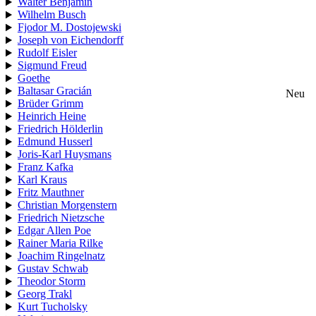
Walter Benjamin
Wilhelm Busch
Fjodor M. Dostojewski
Joseph von Eichendorff
Rudolf Eisler
Sigmund Freud
Goethe
Baltasar Gracián
Neu
Brüder Grimm
Heinrich Heine
Friedrich Hölderlin
Edmund Husserl
Joris-Karl Huysmans
Franz Kafka
Karl Kraus
Fritz Mauthner
Christian Morgenstern
Friedrich Nietzsche
Edgar Allen Poe
Rainer Maria Rilke
Joachim Ringelnatz
Gustav Schwab
Theodor Storm
Georg Trakl
Kurt Tucholsky