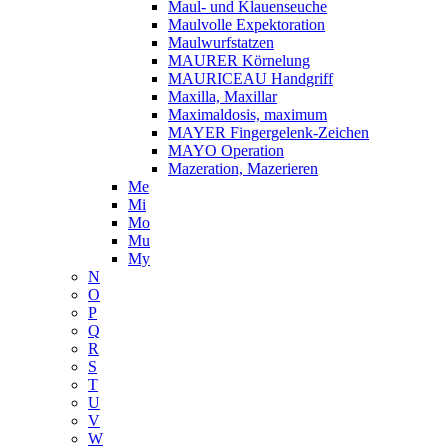
Maul- und Klauenseuche
Maulvolle Expektoration
Maulwurfstatzen
MAURER Körnelung
MAURICEAU Handgriff
Maxilla, Maxillar
Maximaldosis, maximum
MAYER Fingergelenk-Zeichen
MAYO Operation
Mazeration, Mazerieren
Me
Mi
Mo
Mu
My
N
O
P
Q
R
S
T
U
V
W