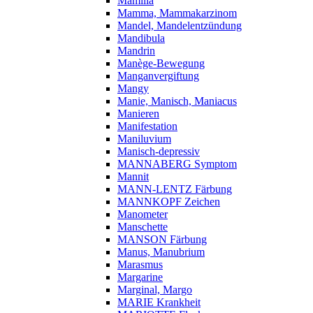
Mamilla
Mamma, Mammakarzinom
Mandel, Mandelentzündung
Mandibula
Mandrin
Manège-Bewegung
Manganvergiftung
Mangy
Manie, Manisch, Maniacus
Manieren
Manifestation
Maniluvium
Manisch-depressiv
MANNABERG Symptom
Mannit
MANN-LENTZ Färbung
MANNKOPF Zeichen
Manometer
Manschette
MANSON Färbung
Manus, Manubrium
Marasmus
Margarine
Marginal, Margo
MARIE Krankheit