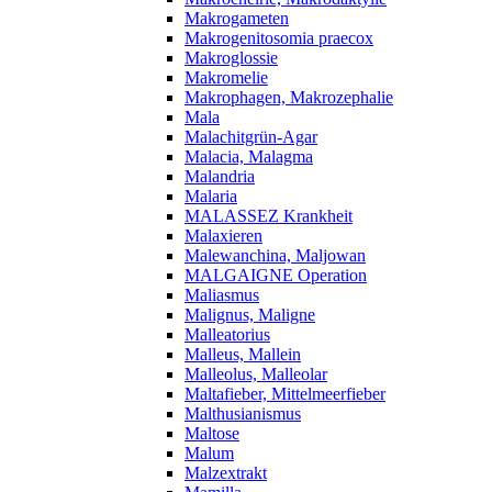
Makrogameten
Makrogenitosomia praecox
Makroglossie
Makromelie
Makrophagen, Makrozephalie
Mala
Malachitgrün-Agar
Malacia, Malagma
Malandria
Malaria
MALASSEZ Krankheit
Malaxieren
Malewanchina, Maljowan
MALGAIGNE Operation
Maliasmus
Malignus, Maligne
Malleatorius
Malleus, Mallein
Malleolus, Malleolar
Maltafieber, Mittelmeerfieber
Malthusianismus
Maltose
Malum
Malzextrakt