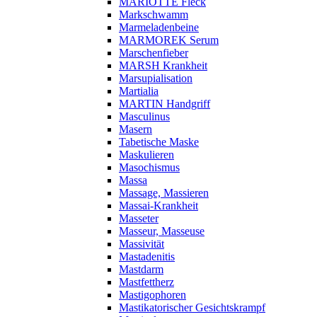
MARIOTTE Fleck
Markschwamm
Marmeladenbeine
MARMOREK Serum
Marschenfieber
MARSH Krankheit
Marsupialisation
Martialia
MARTIN Handgriff
Masculinus
Masern
Tabetische Maske
Maskulieren
Masochismus
Massa
Massage, Massieren
Massai-Krankheit
Masseter
Masseur, Masseuse
Massivität
Mastadenitis
Mastdarm
Mastfettherz
Mastigophoren
Mastikatorischer Gesichtskrampf