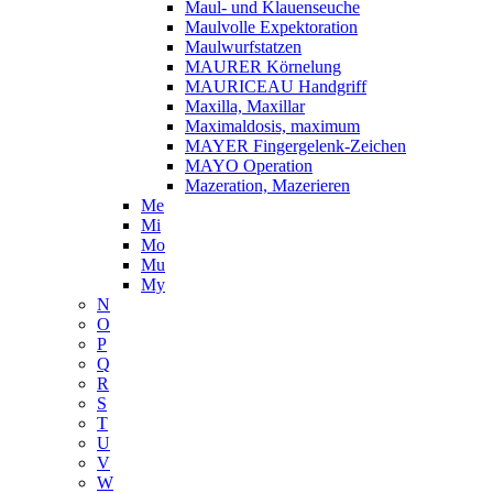
Maul- und Klauenseuche
Maulvolle Expektoration
Maulwurfstatzen
MAURER Körnelung
MAURICEAU Handgriff
Maxilla, Maxillar
Maximaldosis, maximum
MAYER Fingergelenk-Zeichen
MAYO Operation
Mazeration, Mazerieren
Me
Mi
Mo
Mu
My
N
O
P
Q
R
S
T
U
V
W