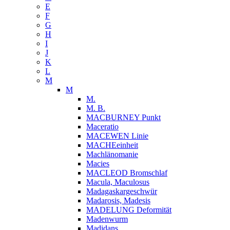
E
F
G
H
I
J
K
L
M
M
M.
M. B.
MACBURNEY Punkt
Maceratio
MACEWEN Linie
MACHEeinheit
Machlänomanie
Macies
MACLEOD Bromschlaf
Macula, Maculosus
Madagaskargeschwür
Madarosis, Madesis
MADELUNG Deformität
Madenwurm
Madidans