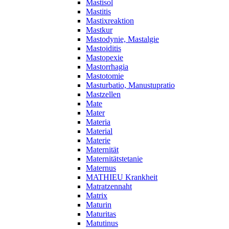
Mastisol
Mastitis
Mastixreaktion
Mastkur
Mastodynie, Mastalgie
Mastoiditis
Mastopexie
Mastorrhagia
Mastotomie
Masturbatio, Manustupratio
Mastzellen
Mate
Mater
Materia
Material
Materie
Maternität
Maternitätstetanie
Maternus
MATHIEU Krankheit
Matratzennaht
Matrix
Maturin
Maturitas
Matutinus