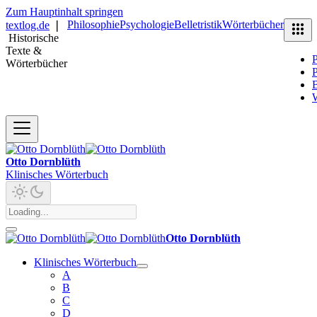
Zum Hauptinhalt springen
Philosophie
Psychologie
Belletristik
Wörterbücher
textlog.de
❘
Historische
Texte &
P
Wörterbücher
P
B
Otto Dornblüth
Klinisches Wörterbuch
Otto Dornblüth
Klinisches Wörterbuch
A
B
C
D