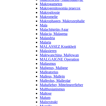
Makrogameten
Makrogenitosomia praecox
Makroglossie
Makromelie
Makrophagen, Makrozephalie
Mala
Malachitgrün-Agar
Malacia, Malagma
Malandria
Malaria
MALASSEZ Krankheit
Malaxieren
Malewanchina, Maljowan
MALGAIGNE Operation
Maliasmus
Malignus, Maligne
Malleatorius
Malleus, Mallein
Malleolus, Malleolar
Maltafieber, Mittelmeerfieber
Malthusianismus
Maltose
Malum
Malzextrakt