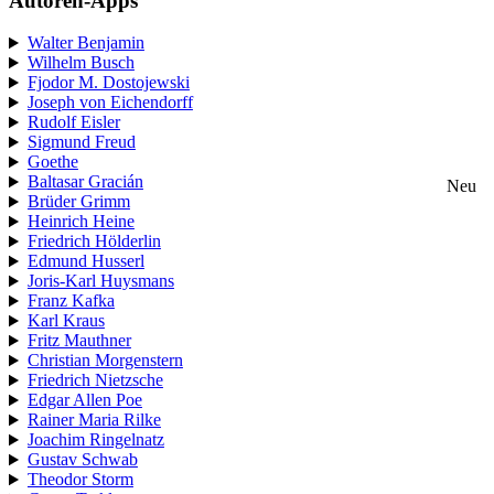
Autoren-Apps
Walter Benjamin
Wilhelm Busch
Fjodor M. Dostojewski
Joseph von Eichendorff
Rudolf Eisler
Sigmund Freud
Goethe
Baltasar Gracián
Neu
Brüder Grimm
Heinrich Heine
Friedrich Hölderlin
Edmund Husserl
Joris-Karl Huysmans
Franz Kafka
Karl Kraus
Fritz Mauthner
Christian Morgenstern
Friedrich Nietzsche
Edgar Allen Poe
Rainer Maria Rilke
Joachim Ringelnatz
Gustav Schwab
Theodor Storm