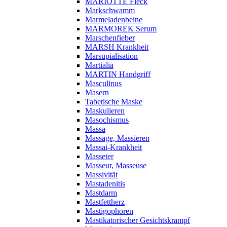
MARIOTTE Fleck
Markschwamm
Marmeladenbeine
MARMOREK Serum
Marschenfieber
MARSH Krankheit
Marsupialisation
Martialia
MARTIN Handgriff
Masculinus
Masern
Tabetische Maske
Maskulieren
Masochismus
Massa
Massage, Massieren
Massai-Krankheit
Masseter
Masseur, Masseuse
Massivität
Mastadenitis
Mastdarm
Mastfettherz
Mastigophoren
Mastikatorischer Gesichtskrampf