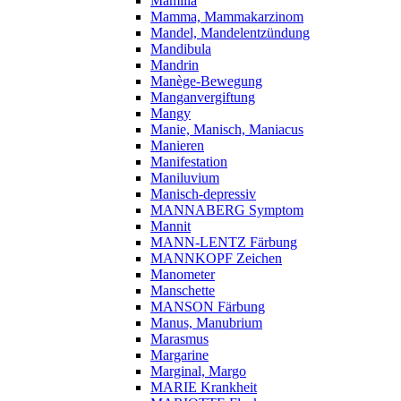
Mamilla
Mamma, Mammakarzinom
Mandel, Mandelentzündung
Mandibula
Mandrin
Manège-Bewegung
Manganvergiftung
Mangy
Manie, Manisch, Maniacus
Manieren
Manifestation
Maniluvium
Manisch-depressiv
MANNABERG Symptom
Mannit
MANN-LENTZ Färbung
MANNKOPF Zeichen
Manometer
Manschette
MANSON Färbung
Manus, Manubrium
Marasmus
Margarine
Marginal, Margo
MARIE Krankheit