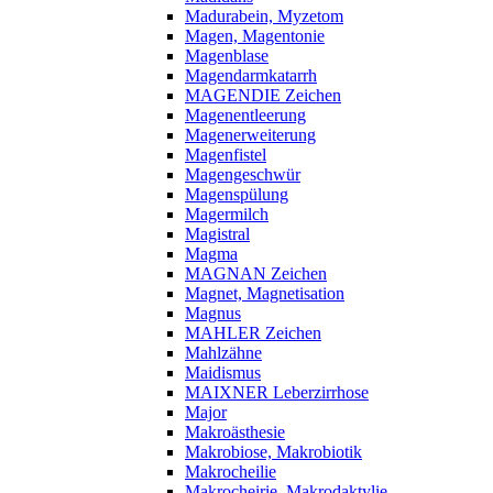
Madurabein, Myzetom
Magen, Magentonie
Magenblase
Magendarmkatarrh
MAGENDIE Zeichen
Magenentleerung
Magenerweiterung
Magenfistel
Magengeschwür
Magenspülung
Magermilch
Magistral
Magma
MAGNAN Zeichen
Magnet, Magnetisation
Magnus
MAHLER Zeichen
Mahlzähne
Maidismus
MAIXNER Leberzirrhose
Major
Makroästhesie
Makrobiose, Makrobiotik
Makrocheilie
Makrocheirie, Makrodaktylie