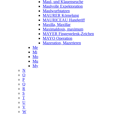
Maul- und Klauenseuche
Maulvolle Expektoration
Maulwurfstatzen
MAURER Körnelung
MAURICEAU Handgriff
Maxilla, Maxillar
Maximaldosis, maximum
MAYER Fingergelenk-Zeichen
MAYO Operation
Mazeration, Mazerieren
Me
Mi
Mo
Mu
My
N
O
P
Q
R
S
T
U
V
W