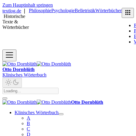
Zum Hauptinhalt springen
Philosophie
Psychologie
Belletristik
Wörterbücher
textlog.de
❘
Historische
Texte &
P
Wörterbücher
P
B
Otto Dornblüth
Klinisches Wörterbuch
Otto Dornblüth
Klinisches Wörterbuch
A
B
C
D