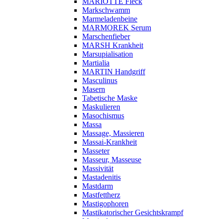
MARIOTTE Fleck
Markschwamm
Marmeladenbeine
MARMOREK Serum
Marschenfieber
MARSH Krankheit
Marsupialisation
Martialia
MARTIN Handgriff
Masculinus
Masern
Tabetische Maske
Maskulieren
Masochismus
Massa
Massage, Massieren
Massai-Krankheit
Masseter
Masseur, Masseuse
Massivität
Mastadenitis
Mastdarm
Mastfettherz
Mastigophoren
Mastikatorischer Gesichtskrampf