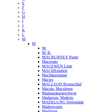
E
F
G
H
I
J
K
L
M
M
M.
M. B.
MACBURNEY Punkt
Maceratio
MACEWEN Linie
MACHEeinheit
Machlänomanie
Macies
MACLEOD Bromschlaf
Macula, Maculosus
Madagaskargeschwür
Madarosis, Madesis
MADELUNG Deformität
Madenwurm
Madidans