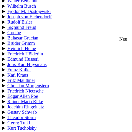
Walter Benjamin
Wilhelm Busch
Fjodor M. Dostojewski
Joseph von Eichendorff
Rudolf Eisler
Sigmund Freud
Goethe
Baltasar Gracián
Neu
Brüder Grimm
Heinrich Heine
Friedrich Hölderlin
Edmund Husserl
Joris-Karl Huysmans
Franz Kafka
Karl Kraus
Fritz Mauthner
Christian Morgenstern
Friedrich Nietzsche
Edgar Allen Poe
Rainer Maria Rilke
Joachim Ringelnatz
Gustav Schwab
Theodor Storm
Georg Trakl
Kurt Tucholsky