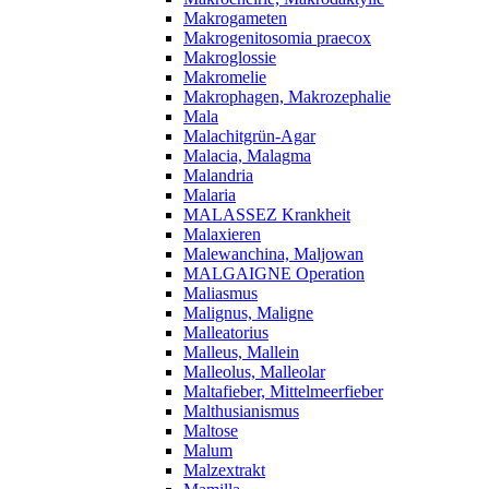
Makrogameten
Makrogenitosomia praecox
Makroglossie
Makromelie
Makrophagen, Makrozephalie
Mala
Malachitgrün-Agar
Malacia, Malagma
Malandria
Malaria
MALASSEZ Krankheit
Malaxieren
Malewanchina, Maljowan
MALGAIGNE Operation
Maliasmus
Malignus, Maligne
Malleatorius
Malleus, Mallein
Malleolus, Malleolar
Maltafieber, Mittelmeerfieber
Malthusianismus
Maltose
Malum
Malzextrakt