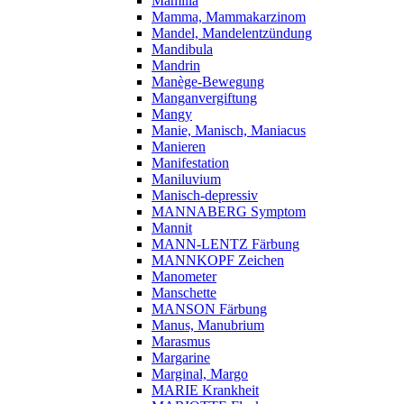
Mamilla
Mamma, Mammakarzinom
Mandel, Mandelentzündung
Mandibula
Mandrin
Manège-Bewegung
Manganvergiftung
Mangy
Manie, Manisch, Maniacus
Manieren
Manifestation
Maniluvium
Manisch-depressiv
MANNABERG Symptom
Mannit
MANN-LENTZ Färbung
MANNKOPF Zeichen
Manometer
Manschette
MANSON Färbung
Manus, Manubrium
Marasmus
Margarine
Marginal, Margo
MARIE Krankheit