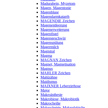
Madurabein, Myzetom
Magen, Magentonie
Magenblase
Magendarmkatarrh
MAGENDIE Zeichen
Magenentleerung
Magenerweiterung
Magenfistel
Magengeschwür
Magenspülung
Magermilch
Magistral
Magma
MAGNAN Zeichen
Magnet, Magnetisation
Magnus
MAHLER Zeichen
Mahlzähne
Maidismus
MAIXNER Leberzirrhose
Major
Makroästhesie
Makrobiose, Makrobiotik
Makrocheilie
Makrocheirie, Makrodaktylie