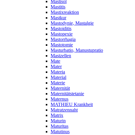
Mastisol
Mastitis
Mastixreaktion
Mastkur
Mastodynie, Mastalgie
Mastoiditis
Mastopexie
Mastorrhagia
Mastotomie
Masturbatio, Manustupratio
Mastzellen
Mate
Mater
Materia
Material
Materie
Maternität
Maternitätstetanie
Maternus
MATHIEU Krankheit
Matratzennaht
Matrix
Maturin
Maturitas
Matutinus